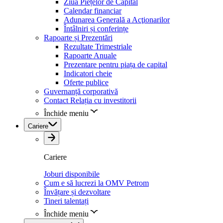
Ziua Piețelor de Capital
Calendar financiar
Adunarea Generală a Acţionarilor
Întâlniri și conferințe
Rapoarte și Prezentări
Rezultate Trimestriale
Rapoarte Anuale
Prezentare pentru piața de capital
Indicatori cheie
Oferte publice
Guvernanță corporativă
Contact Relația cu investitorii
Închide meniu
Cariere
Cariere
Joburi disponibile
Cum e să lucrezi la OMV Petrom
Învățare și dezvoltare
Tineri talentați
Închide meniu