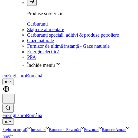
Produse și servicii
Carburanți
Stații de alimentare
Carburanți speciali, aditivi & produse petroliere
Gaze naturale
Furnizor de ultimă instanță - Gaze naturale
Energie electrică
PPA
Închide meniu
en
English
ro
Română
ro
en
English
ro
Română
ro
Pagina principală
Investitori
Rapoarte și Prezentări
Prezentari
Rapoarte Anuale
2005