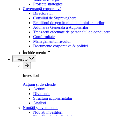
Proiecte strategice
Guvernanță corporativă
Directoratul
Consiliul de Supraveghere
Echilibrul de gen în rândul administratorilor
Adunarea Generală a Acţionarilor
Tranzacții efectuate de personalul de conducere
Conformitate
Managementul riscului
Documente corporative & politici
Închide meniu
Investitori
Investitori
Acțiuni și dividende
Acțiuni
Dividende
Structura acționariatului
Analiști
Noutăți și evenimente
Noutăți investitori