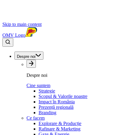
Skip to main content
OMV Logo
Despre noi
Despre noi
Cine suntem
Strategie
Scopul & Valorile noastre
Impact în România
Prezență regională
Branding
Ce facem
Explorare & Producție
Rafinare & Marketing
Gaze & Energie