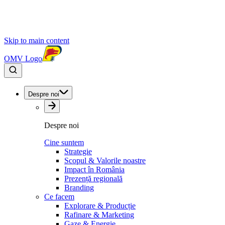
Skip to main content
OMV Logo
Despre noi
Despre noi
Cine suntem
Strategie
Scopul & Valorile noastre
Impact în România
Prezență regională
Branding
Ce facem
Explorare & Producție
Rafinare & Marketing
Gaze & Energie