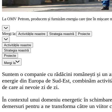
La OMV Petrom, producem și furnizăm energia care ține în mișcare m
Mergi la
:
Activitățile noastre
Strategia noastră
Proiecte
Activitățile noastre
Strategia noastră
Proiecte
Mergi la
Suntem o companie cu rădăcini românești și un ang
energie din Europa de Sud-Est,
combinăm activită
de care ai nevoie zi de zi.
În contextul unui domeniu energetic în schimbare, 
demersuri pentru a ne transforma către un viitor 