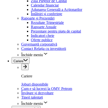
Ziua Piețelor de Capital
Calendar financiar
Adunarea Generală a Acţionarilor
Întâlniri și conferințe
Rapoarte și Prezentări
Rezultate Trimestriale
Rapoarte Anuale
Prezentare pentru piața de capital
Indicatori cheie
Oferte publice
Guvernanță corporativă
Contact Relația cu investitorii
Închide meniu
Cariere
Cariere
Joburi disponibile
Cum e să lucrezi la OMV Petrom
Învățare și dezvoltare
Tineri talentați
Închide meniu