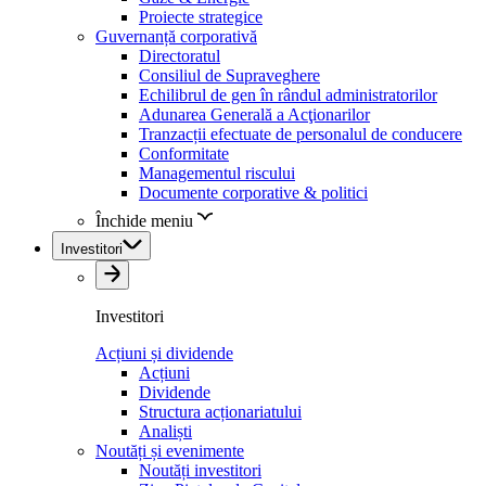
Proiecte strategice
Guvernanță corporativă
Directoratul
Consiliul de Supraveghere
Echilibrul de gen în rândul administratorilor
Adunarea Generală a Acţionarilor
Tranzacții efectuate de personalul de conducere
Conformitate
Managementul riscului
Documente corporative & politici
Închide meniu
Investitori
Investitori
Acțiuni și dividende
Acțiuni
Dividende
Structura acționariatului
Analiști
Noutăți și evenimente
Noutăți investitori