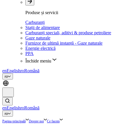
Produse și servicii
Carburanți
Stații de alimentare
Carburanți speciali, aditivi & produse petroliere
Gaze naturale
Furnizor de ultimă instanță - Gaze naturale
Energie electrică
PPA
Închide meniu
en
English
ro
Română
ro
en
English
ro
Română
ro
Pagina principală
Despre noi
Ce facem