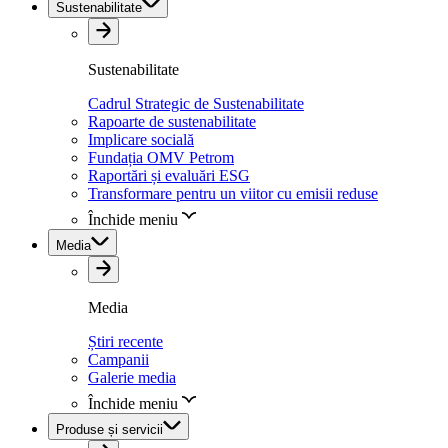
Sustenabilitate
Sustenabilitate
Cadrul Strategic de Sustenabilitate
Rapoarte de sustenabilitate
Implicare socială
Fundația OMV Petrom
Raportări și evaluări ESG
Transformare pentru un viitor cu emisii reduse
Închide meniu
Media
Media
Știri recente
Campanii
Galerie media
Închide meniu
Produse și servicii