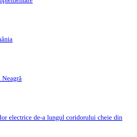
mânia
a Neagră
or electrice de-a lungul coridorului cheie din