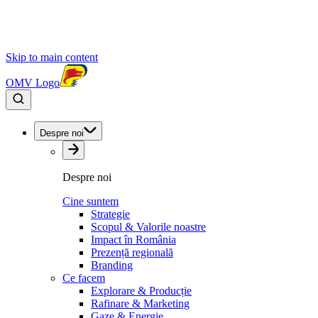
Skip to main content
OMV Logo
Despre noi
Despre noi
Cine suntem
Strategie
Scopul & Valorile noastre
Impact în România
Prezență regională
Branding
Ce facem
Explorare & Producție
Rafinare & Marketing
Gaze & Energie