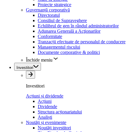
Proiecte strategice
Guvernanță corporativă
Directoratul
Consiliul de Supraveghere
Echilibrul de gen în rândul administratorilor
Adunarea Generală a Acţionarilor
Conformitate
Tranzacții efectuate de personalul de conducere
Managementul riscului
Documente corporative & politici
Închide meniu
Investitori
Investitori
Acțiuni și dividende
Acțiuni
Dividende
Structura acționariatului
Analiști
Noutăți și evenimente
Noutăți investitori