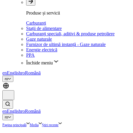
Produse și servicii
Carburanți
Stații de alimentare
Carburanți speciali, aditivi & produse petroliere
Gaze naturale
Furnizor de ultimă instanță - Gaze naturale
Energie electrică
PPA
Închide meniu
en
English
ro
Română
ro
en
English
ro
Română
ro
Pagina principală
Media
Știri recente