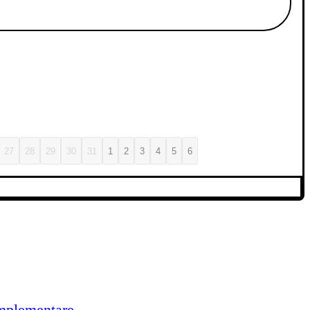
27
28
29
30
31
1
2
3
4
5
6
implementare