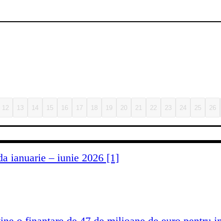
12
13
14
15
16
17
18
19
20
21
22
23
24
25
26
 ianuarie – iunie 2026 [1]
ține o finanțare de 47 de milioane de euro pentru 