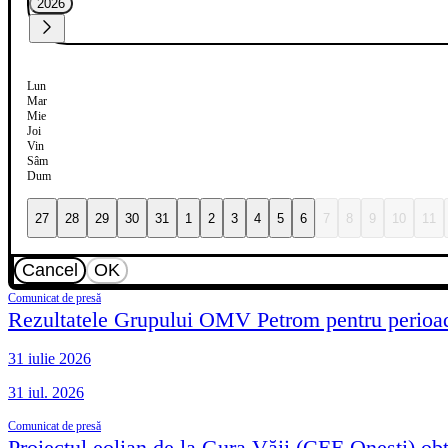
2026
Lun
Mar
Mie
Joi
Vin
Sâm
Dum
27
28
29
30
31
1
2
3
4
5
6
7
8
9
10
11
Cancel
OK
Comunicat de presă
Rezultatele Grupului OMV Petrom pentru perioada
31 iulie 2026
31 iul. 2026
Comunicat de presă
Proiectul eolian de la Gura Văii (CEE Onești) ob