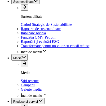
Sustenabilitate
Sustenabilitate
Cadrul Strategic de Sustenabilitate
Rapoarte de sustenabilitate
Implicare socială
Fundația OMV Petrom
Raportări și evaluări ESG
Transformare pentru un viitor cu emisii reduse
Închide meniu
Media
Media
Știri recente
Campanii
Galerie media
Închide meniu
Produse și servicii