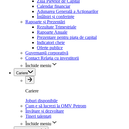
Ziua Piețelor de Capital
Calendar financiar
Adunarea Generală a Acţionarilor
Întâlniri și conferințe
Rapoarte și Prezentări
Rezultate Trimestriale
Rapoarte Anuale
Prezentare pentru piața de capital
Indicatori cheie
Oferte publice
Guvernanță corporativă
Contact Relația cu investitorii
Închide meniu
Cariere
Cariere
Joburi disponibile
Cum e să lucrezi la OMV Petrom
Învățare și dezvoltare
Tineri talentați
Închide meniu