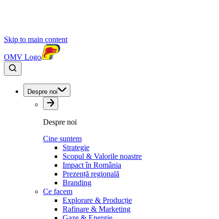
Skip to main content
OMV Logo
Despre noi
Despre noi
Cine suntem
Strategie
Scopul & Valorile noastre
Impact în România
Prezență regională
Branding
Ce facem
Explorare & Producție
Rafinare & Marketing
Gaze & Energie