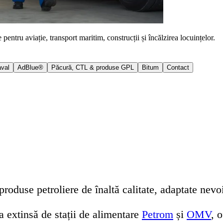
pentru aviație, transport maritim, construcții și încălzirea locuințelor.
aval
AdBlue®
Păcură, CTL & produse GPL
Bitum
Contact
duse petroliere de înaltă calitate, adaptate nevoilo
ea extinsă de stații de alimentare
Petrom
și
OMV
, 