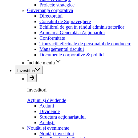
Proiecte strategice
Guvernanță corporativă
Directoratul
Consiliul de Supraveghere
Echilibrul de gen în rândul administratorilor
Adunarea Generală a Acţionarilor
Conformitate
Tranzacții efectuate de personalul de conducere
Managementul riscului
Documente corporative & politici
Închide meniu
Investitori
Investitori
Acțiuni și dividende
Acțiuni
Dividende
Structura acționariatului
Analiști
Noutăți și evenimente
Noutăți investitori