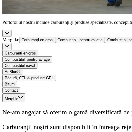
Portofoliul nostru include carburanți și produse specializate, concepute 
Mergi la
:
Carburanți en-gros
Combustibili pentru aviație
Combustibil n
Carburanți en-gros
Combustibili pentru aviație
Combustibil naval
AdBlue®
Păcură, CTL & produse GPL
Bitum
Contact
Mergi la
Ne-am angajat să oferim o gamă diversificată de pro
Carburanții noștri sunt disponibili în întreaga reț