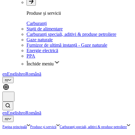
Produse și servicii
Carburanți
Stații de alimentare
Carburanți speciali, aditivi & produse petroliere
Gaze naturale
Furnizor de ultimă instanță - Gaze naturale
Energie electrică
PPA
Închide meniu
en
English
ro
Română
ro
en
English
ro
Română
ro
Pagina principală
Produse și servicii
Carburanți speciali, aditivi & produse petroliere