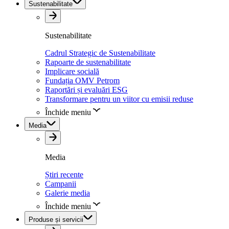
Sustenabilitate
Sustenabilitate
Cadrul Strategic de Sustenabilitate
Rapoarte de sustenabilitate
Implicare socială
Fundația OMV Petrom
Raportări și evaluări ESG
Transformare pentru un viitor cu emisii reduse
Închide meniu
Media
Media
Știri recente
Campanii
Galerie media
Închide meniu
Produse și servicii