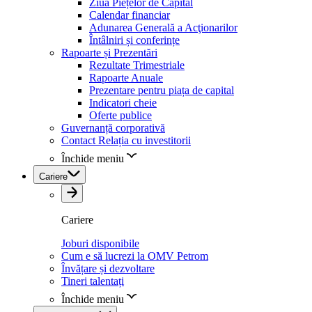
Ziua Piețelor de Capital
Calendar financiar
Adunarea Generală a Acţionarilor
Întâlniri și conferințe
Rapoarte și Prezentări
Rezultate Trimestriale
Rapoarte Anuale
Prezentare pentru piața de capital
Indicatori cheie
Oferte publice
Guvernanță corporativă
Contact Relația cu investitorii
Închide meniu
Cariere
Cariere
Joburi disponibile
Cum e să lucrezi la OMV Petrom
Învățare și dezvoltare
Tineri talentați
Închide meniu