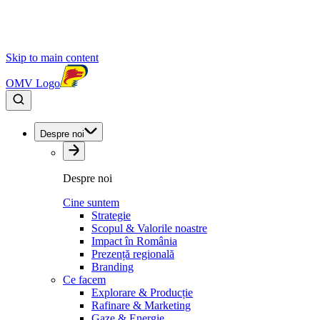
Skip to main content
OMV Logo
Despre noi
Despre noi
Cine suntem
Strategie
Scopul & Valorile noastre
Impact în România
Prezență regională
Branding
Ce facem
Explorare & Producție
Rafinare & Marketing
Gaze & Energie