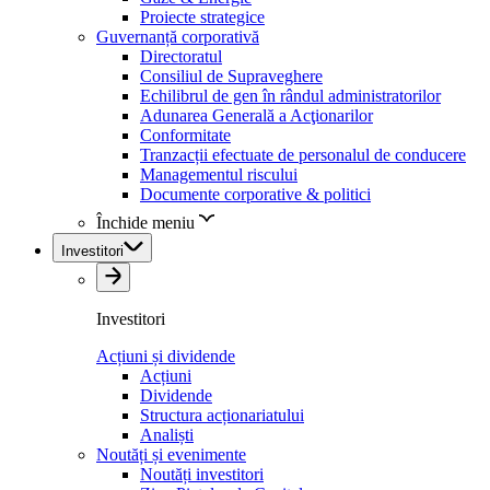
Proiecte strategice
Guvernanță corporativă
Directoratul
Consiliul de Supraveghere
Echilibrul de gen în rândul administratorilor
Adunarea Generală a Acţionarilor
Conformitate
Tranzacții efectuate de personalul de conducere
Managementul riscului
Documente corporative & politici
Închide meniu
Investitori
Investitori
Acțiuni și dividende
Acțiuni
Dividende
Structura acționariatului
Analiști
Noutăți și evenimente
Noutăți investitori