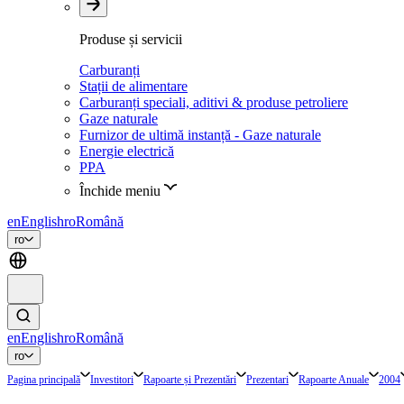
Produse și servicii
Carburanți
Stații de alimentare
Carburanți speciali, aditivi & produse petroliere
Gaze naturale
Furnizor de ultimă instanță - Gaze naturale
Energie electrică
PPA
Închide meniu
en
English
ro
Română
ro
en
English
ro
Română
ro
Pagina principală
Investitori
Rapoarte și Prezentări
Prezentari
Rapoarte Anuale
2004