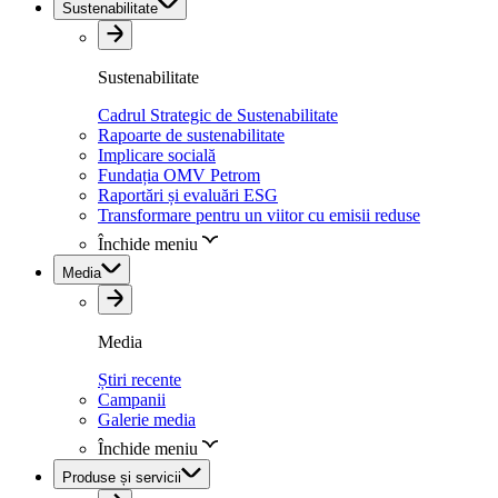
Sustenabilitate
Sustenabilitate
Cadrul Strategic de Sustenabilitate
Rapoarte de sustenabilitate
Implicare socială
Fundația OMV Petrom
Raportări și evaluări ESG
Transformare pentru un viitor cu emisii reduse
Închide meniu
Media
Media
Știri recente
Campanii
Galerie media
Închide meniu
Produse și servicii