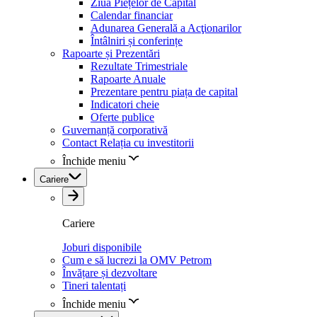
Ziua Piețelor de Capital
Calendar financiar
Adunarea Generală a Acţionarilor
Întâlniri și conferințe
Rapoarte și Prezentări
Rezultate Trimestriale
Rapoarte Anuale
Prezentare pentru piața de capital
Indicatori cheie
Oferte publice
Guvernanță corporativă
Contact Relația cu investitorii
Închide meniu
Cariere
Cariere
Joburi disponibile
Cum e să lucrezi la OMV Petrom
Învățare și dezvoltare
Tineri talentați
Închide meniu