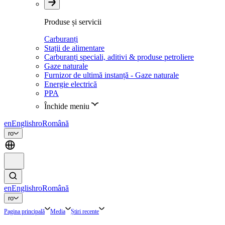
Produse și servicii
Carburanți
Stații de alimentare
Carburanți speciali, aditivi & produse petroliere
Gaze naturale
Furnizor de ultimă instanță - Gaze naturale
Energie electrică
PPA
Închide meniu
en
English
ro
Română
ro
en
English
ro
Română
ro
Pagina principală
Media
Știri recente