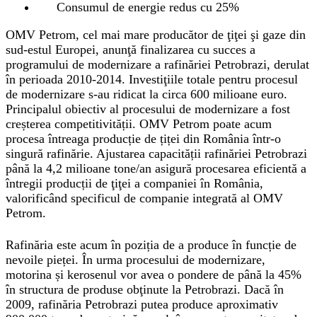
Consumul de energie redus cu 25%
OMV Petrom, cel mai mare producător de ţiţei şi gaze din
sud-estul Europei, anunţă finalizarea cu succes a
programului de modernizare a rafinăriei Petrobrazi, derulat
în perioada 2010-2014. Investiţiile totale pentru procesul
de modernizare s-au ridicat la circa 600 milioane euro.
Principalul obiectiv al procesului de modernizare a fost
creșterea competitivității. OMV Petrom poate acum
procesa întreaga producție de țiței din România într-o
singură rafinărie. Ajustarea capacității rafinăriei Petrobrazi
până la 4,2 milioane tone/an asigură procesarea eficientă a
întregii producții de ţiţei a companiei în România,
valorificând specificul de companie integrată al OMV
Petrom.
Rafinăria este acum în poziția de a produce în funcție de
nevoile pieței. În urma procesului de modernizare,
motorina și kerosenul vor avea o pondere de până la 45%
în structura de produse obţinute la Petrobrazi. Dacă în
2009, rafinăria Petrobrazi putea produce aproximativ