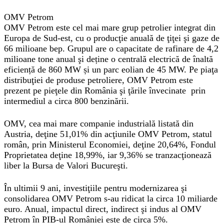
OMV Petrom
OMV Petrom este cel mai mare grup petrolier integrat din
Europa de Sud-est, cu o producţie anuală de ţiţei şi gaze de
66 milioane bep. Grupul are o capacitate de rafinare de 4,2
milioane tone anual şi deține o centrală electrică de înaltă
eficiență de 860 MW și un parc eolian de 45 MW. Pe piaţa
distribuţiei de produse petroliere, OMV Petrom este
prezent pe pieţele din România şi ţările învecinate prin
intermediul a circa 800 benzinării.
OMV, cea mai mare companie industrială listată din
Austria, deţine 51,01% din acţiunile OMV Petrom, statul
român, prin Ministerul Economiei, deţine 20,64%, Fondul
Proprietatea deţine 18,99%, iar 9,36% se tranzacţionează
liber la Bursa de Valori Bucureşti.
În ultimii 9 ani, investiţiile pentru modernizarea şi
consolidarea OMV Petrom s-au ridicat la circa 10 miliarde
euro. Anual, impactul direct, indirect şi indus al OMV
Petrom în PIB-ul României este de circa 5%.