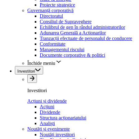
Proiecte strategice
Guvernanță corporativă
Directoratul
Consiliul de Supraveghere
Echilibrul de gen în rândul administratorilor
Adunarea Generală a Acţionarilor
Tranzacții efectuate de personalul de conducere
Conformitate
Managementul riscului
Documente corporative & politici
Închide meniu
Investitori
Investitori
Acțiuni și dividende
Acțiuni
Dividende
Structura acționariatului
Analiști
Noutăți și evenimente
Noutăți investitori