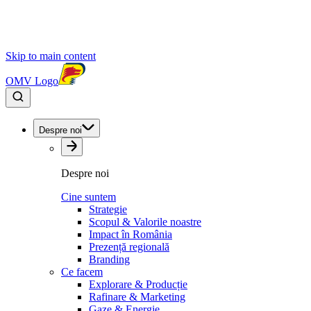
Skip to main content
OMV Logo
Despre noi
Despre noi
Cine suntem
Strategie
Scopul & Valorile noastre
Impact în România
Prezență regională
Branding
Ce facem
Explorare & Producție
Rafinare & Marketing
Gaze & Energie