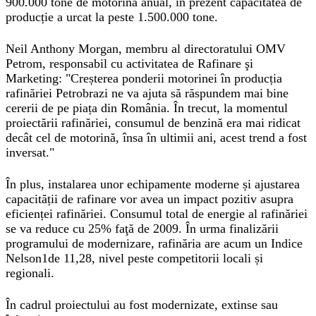
900.000 tone de motorină anual, în prezent capacitatea de
producție a urcat la peste 1.500.000 tone.
Neil Anthony Morgan, membru al directoratului OMV
Petrom, responsabil cu activitatea de Rafinare şi
Marketing: "Creșterea ponderii motorinei în producția
rafinăriei Petrobrazi ne va ajuta să răspundem mai bine
cererii de pe piața din România. În trecut, la momentul
proiectării rafinăriei, consumul de benzină era mai ridicat
decât cel de motorină, însa în ultimii ani, acest trend a fost
inversat."
În plus, instalarea unor echipamente moderne și ajustarea
capacității de rafinare vor avea un impact pozitiv asupra
eficienței rafinăriei. Consumul total de energie al rafinăriei
se va reduce cu 25% faţă de 2009. În urma finalizării
programului de modernizare, rafinăria are acum un Indice
Nelson1de 11,28, nivel peste competitorii locali și
regionali.
În cadrul proiectului au fost modernizate, extinse sau