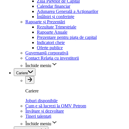
Ziua Piețelor de Capital
Calendar financiar
Adunarea Generală a Acţionarilor
Întâlniri și conferințe
Rapoarte și Prezentări
Rezultate Trimestriale
Rapoarte Anuale
Prezentare pentru piața de capital
Indicatori cheie
Oferte publice
Guvernanță corporativă
Contact Relația cu investitorii
Închide meniu
Cariere
Cariere
Joburi disponibile
Cum e să lucrezi la OMV Petrom
Învățare și dezvoltare
Tineri talentați
Închide meniu