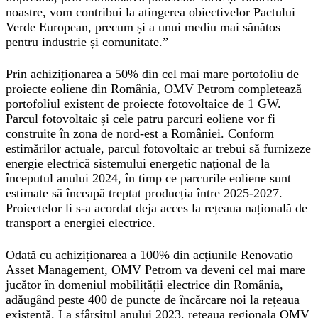
noastre, vom contribui la atingerea obiectivelor Pactului
Verde European, precum și a unui mediu mai sănătos
pentru industrie și comunitate.”
Prin achiziționarea a 50% din cel mai mare portofoliu de
proiecte eoliene din România, OMV Petrom completează
portofoliul existent de proiecte fotovoltaice de 1 GW.
Parcul fotovoltaic și cele patru parcuri eoliene vor fi
construite în zona de nord-est a României. Conform
estimărilor actuale, parcul fotovoltaic ar trebui să furnizeze
energie electrică sistemului energetic național de la
începutul anului 2024, în timp ce parcurile eoliene sunt
estimate să înceapă treptat producția între 2025-2027.
Proiectelor li s-a acordat deja acces la rețeaua națională de
transport a energiei electrice.
Odată cu achiziționarea a 100% din acțiunile Renovatio
Asset Management, OMV Petrom va deveni cel mai mare
jucător în domeniul mobilității electrice din România,
adăugând peste 400 de puncte de încărcare noi la rețeaua
existentă. La sfârșitul anului 2023, rețeaua regionala OMV