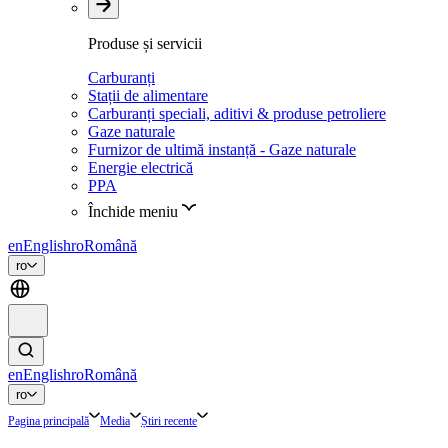
Produse și servicii
Carburanți
Stații de alimentare
Carburanți speciali, aditivi & produse petroliere
Gaze naturale
Furnizor de ultimă instanță - Gaze naturale
Energie electrică
PPA
Închide meniu
en
English
ro
Română
ro
en
English
ro
Română
ro
Pagina principală
Media
Știri recente