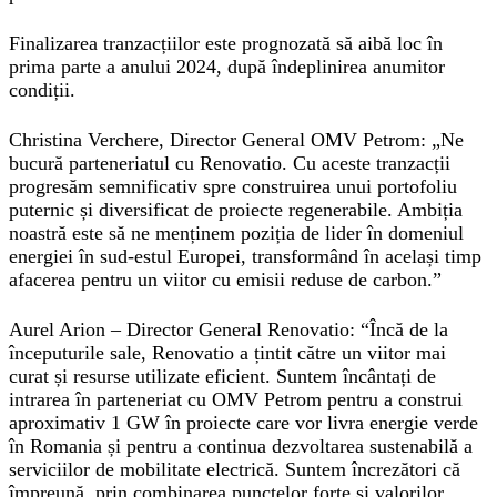
Finalizarea tranzacțiilor este prognozată să aibă loc în
prima parte a anului 2024, după îndeplinirea anumitor
condiții.
Christina Verchere, Director General OMV Petrom: „Ne
bucură parteneriatul cu Renovatio. Cu aceste tranzacții
progresăm semnificativ spre construirea unui portofoliu
puternic și diversificat de proiecte regenerabile. Ambiția
noastră este să ne menținem poziția de lider în domeniul
energiei în sud-estul Europei, transformând în același timp
afacerea pentru un viitor cu emisii reduse de carbon.”
Aurel Arion – Director General Renovatio: “Încă de la
începuturile sale, Renovatio a țintit către un viitor mai
curat și resurse utilizate eficient. Suntem încântați de
intrarea în parteneriat cu OMV Petrom pentru a construi
aproximativ 1 GW în proiecte care vor livra energie verde
în Romania și pentru a continua dezvoltarea sustenabilă a
serviciilor de mobilitate electrică. Suntem încrezători că
împreună, prin combinarea punctelor forte și valorilor