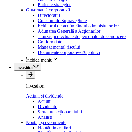
Proiecte strategice
Guvernanță corporativă
Directoratul
Consiliul de Supraveghere
Echilibrul de gen în rândul administratorilor
Adunarea Generală a Acţionarilor
Tranzacții efectuate de personalul de conducere
Conformitate
Managementul riscului
Documente corporative & politici
Închide meniu
Investitori
Investitori
Acțiuni și dividende
Acțiuni
Dividende
Structura acționariatului
Analiști
Noutăți și evenimente
Noutăți investitori