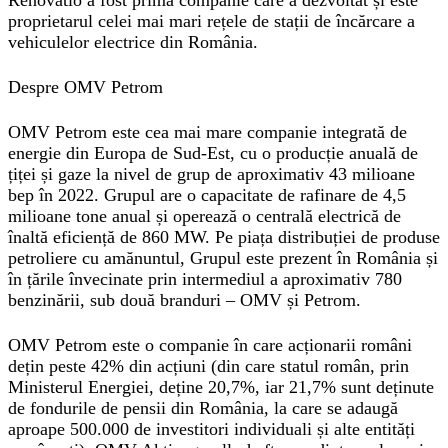
Renovatio a fost prima companie care a dezvoltat și este
proprietarul celei mai mari rețele de stații de încărcare a
vehiculelor electrice din România.
Despre OMV Petrom
OMV Petrom este cea mai mare companie integrată de
energie din Europa de Sud-Est, cu o producție anuală de
țiței și gaze la nivel de grup de aproximativ 43 milioane
bep în 2022. Grupul are o capacitate de rafinare de 4,5
milioane tone anual și operează o centrală electrică de
înaltă eficiență de 860 MW. Pe piața distribuției de produse
petroliere cu amănuntul, Grupul este prezent în România și
în țările învecinate prin intermediul a aproximativ 780
benzinării, sub două branduri – OMV și Petrom.
OMV Petrom este o companie în care acționarii români
dețin peste 42% din acțiuni (din care statul român, prin
Ministerul Energiei, deține 20,7%, iar 21,7% sunt deținute
de fondurile de pensii din România, la care se adaugă
aproape 500.000 de investitori individuali și alte entități