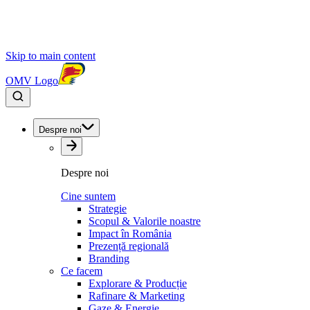
Skip to main content
OMV Logo
Despre noi
Despre noi
Cine suntem
Strategie
Scopul & Valorile noastre
Impact în România
Prezență regională
Branding
Ce facem
Explorare & Producție
Rafinare & Marketing
Gaze & Energie