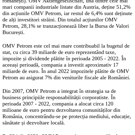
românești). OMV Aktiengesellschaft, una dintre cele mai
mari companii industriale listate din Austria, deține 51,2%
din acțiunile OMV Petrom, iar restul de 6,4% sunt deținute
de alți investitori străini. Din totalul acțiunilor OMV
Petrom, 28,1% se tranzacționează liber la Bursa de Valori
București.
OMV Petrom este cel mai mare contribuabil la bugetul de
stat, cu circa 39 miliarde de euro reprezentând taxe,
impozite și dividende plătite în perioada 2005 - 2022. În
aceeași perioadă, compania a investit aproximativ 17
miliarde de euro. În anul 2022 impozitele plătite de OMV
Petrom au asigurat 7% din veniturile fiscale ale României.
Din 2007, OMV Petrom a integrat în strategia sa de
business principiile responsabilității corporatiste. În
perioada 2007 - 2022, compania a alocat circa 120
milioane de euro pentru dezvoltarea comunităților din
România, concentrându-se pe protecția mediului, educație,
sănătate și dezvoltare locală.