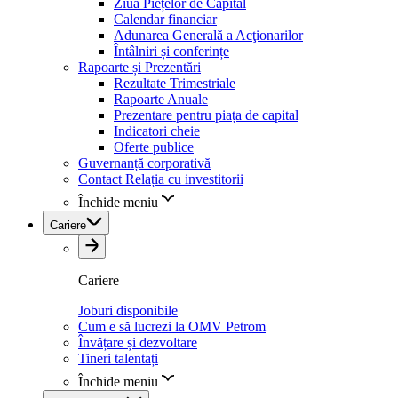
Ziua Piețelor de Capital
Calendar financiar
Adunarea Generală a Acţionarilor
Întâlniri și conferințe
Rapoarte și Prezentări
Rezultate Trimestriale
Rapoarte Anuale
Prezentare pentru piața de capital
Indicatori cheie
Oferte publice
Guvernanță corporativă
Contact Relația cu investitorii
Închide meniu
Cariere
Cariere
Joburi disponibile
Cum e să lucrezi la OMV Petrom
Învățare și dezvoltare
Tineri talentați
Închide meniu