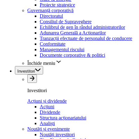
Proiecte strategice
Guvernanță corporativă
Directoratul
Consiliul de Supraveghere
Echilibrul de gen în rândul administratorilor
Adunarea Generală a Acţionarilor
Tranzacții efectuate de personalul de conducere
Conformitate
Managementul riscului
Documente corporative & politici
Închide meniu
Investitori
Investitori
Acțiuni și dividende
Acțiuni
Dividende
Structura acționariatului
Analiști
Noutăți și evenimente
Noutăți investitori