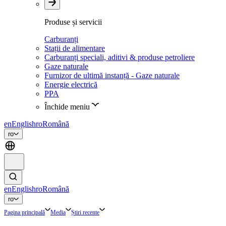
Produse și servicii
Carburanți
Stații de alimentare
Carburanți speciali, aditivi & produse petroliere
Gaze naturale
Furnizor de ultimă instanță - Gaze naturale
Energie electrică
PPA
Închide meniu
en
English
ro
Română
ro
en
English
ro
Română
ro
Pagina principală
Media
Știri recente