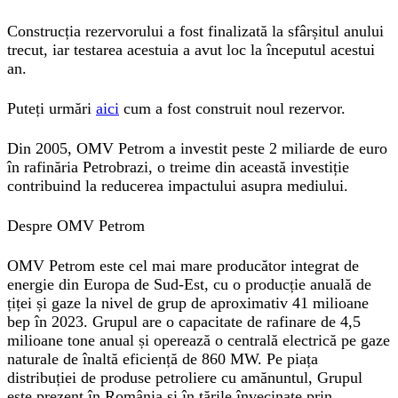
Construcția rezervorului a fost finalizată la sfârșitul anului
trecut, iar testarea acestuia a avut loc la începutul acestui
an.
Puteți urmări
aici
cum a fost construit noul rezervor.
Din 2005, OMV Petrom a investit peste 2 miliarde de euro
în rafinăria Petrobrazi, o treime din această investiție
contribuind la reducerea impactului asupra mediului.
Despre OMV Petrom
OMV Petrom este cel mai mare producător integrat de
energie din Europa de Sud-Est, cu o producție anuală de
țiței și gaze la nivel de grup de aproximativ 41 milioane
bep în 2023. Grupul are o capacitate de rafinare de 4,5
milioane tone anual și operează o centrală electrică pe gaze
naturale de înaltă eficiență de 860 MW. Pe piața
distribuției de produse petroliere cu amănuntul, Grupul
este prezent în România și în țările învecinate prin