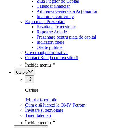
Ziua Piețelor de Capital
Calendar financiar
Adunarea Generală a Acţionarilor
Întâlniri și conferințe
Rapoarte și Prezentări
Rezultate Trimestriale
Rapoarte Anuale
Prezentare pentru piața de capital
Indicatori cheie
Oferte publice
Guvernanță corporativă
Contact Relația cu investitorii
Închide meniu
Cariere
Cariere
Joburi disponibile
Cum e să lucrezi la OMV Petrom
Învățare și dezvoltare
Tineri talentați
Închide meniu