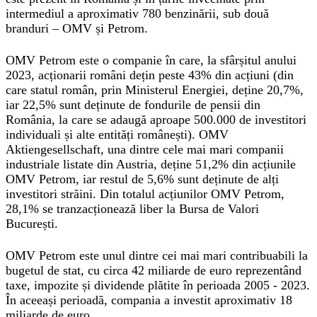
intermediul a aproximativ 780 benzinării, sub două
branduri – OMV și Petrom.
OMV Petrom este o companie în care, la sfârșitul anului
2023, acționarii români dețin peste 43% din acțiuni (din
care statul român, prin Ministerul Energiei, deține 20,7%,
iar 22,5% sunt deținute de fondurile de pensii din
România, la care se adaugă aproape 500.000 de investitori
individuali și alte entități românești). OMV
Aktiengesellschaft, una dintre cele mai mari companii
industriale listate din Austria, deține 51,2% din acțiunile
OMV Petrom, iar restul de 5,6% sunt deținute de alți
investitori străini. Din totalul acțiunilor OMV Petrom,
28,1% se tranzacționează liber la Bursa de Valori
București.
OMV Petrom este unul dintre cei mai mari contribuabili la
bugetul de stat, cu circa 42 miliarde de euro reprezentând
taxe, impozite și dividende plătite în perioada 2005 - 2023.
În aceeași perioadă, compania a investit aproximativ 18
miliarde de euro.