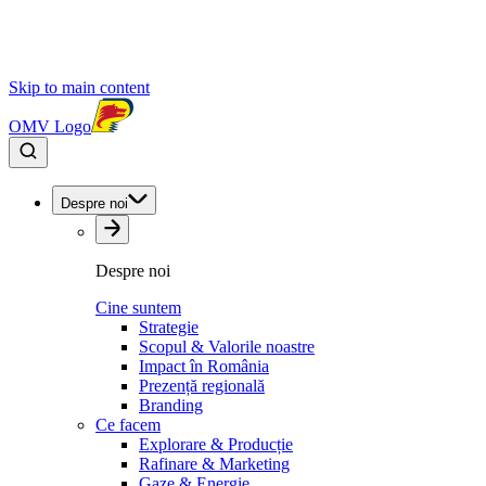
Skip to main content
OMV Logo
Despre noi
Despre noi
Cine suntem
Strategie
Scopul & Valorile noastre
Impact în România
Prezență regională
Branding
Ce facem
Explorare & Producție
Rafinare & Marketing
Gaze & Energie