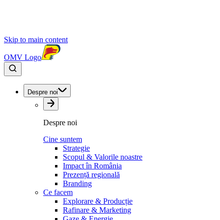
Skip to main content
OMV Logo
Despre noi
Despre noi
Cine suntem
Strategie
Scopul & Valorile noastre
Impact în România
Prezență regională
Branding
Ce facem
Explorare & Producție
Rafinare & Marketing
Gaze & Energie