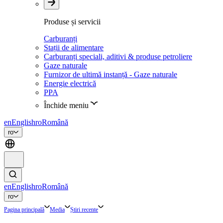
Produse și servicii
Carburanți
Stații de alimentare
Carburanți speciali, aditivi & produse petroliere
Gaze naturale
Furnizor de ultimă instanță - Gaze naturale
Energie electrică
PPA
Închide meniu
en
English
ro
Română
ro
en
English
ro
Română
ro
Pagina principală
Media
Știri recente