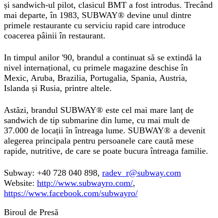
și sandwich-ul pilot, clasicul BMT a fost introdus. Trecând
mai departe, în 1983, SUBWAY® devine unul dintre
primele restaurante cu serviciu rapid care introduce
coacerea pâinii în restaurant.
In timpul anilor '90, brandul a continuat să se extindă la
nivel internațional, cu primele magazine deschise în
Mexic, Aruba, Brazilia, Portugalia, Spania, Austria,
Islanda și Rusia, printre altele.
Astăzi, brandul SUBWAY® este cel mai mare lanț de
sandwich de tip submarine din lume, cu mai mult de
37.000 de locații în întreaga lume. SUBWAY® a devenit
alegerea principala pentru persoanele care caută mese
rapide, nutritive, de care se poate bucura întreaga familie.
Subway: +40 728 040 898,
radev_r@subway.com
Website:
http://www.subwayro.com/
,
https://www.facebook.com/subwayro/
Biroul de Presă