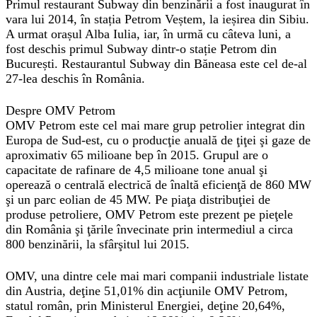
Primul restaurant Subway din benzinării a fost inaugurat în
vara lui 2014, în stația Petrom Veștem, la ieșirea din Sibiu.
A urmat orașul Alba Iulia, iar, în urmă cu câteva luni, a
fost deschis primul Subway dintr-o stație Petrom din
București. Restaurantul Subway din Băneasa este cel de-al
27-lea deschis în România.
Despre OMV Petrom
OMV Petrom este cel mai mare grup petrolier integrat din
Europa de Sud-est, cu o producţie anuală de ţiţei şi gaze de
aproximativ 65 milioane bep în 2015. Grupul are o
capacitate de rafinare de 4,5 milioane tone anual şi
operează o centrală electrică de înaltă eficienţă de 860 MW
şi un parc eolian de 45 MW. Pe piaţa distribuţiei de
produse petroliere, OMV Petrom este prezent pe pieţele
din România şi ţările învecinate prin intermediul a circa
800 benzinării, la sfârşitul lui 2015.
OMV, una dintre cele mai mari companii industriale listate
din Austria, deţine 51,01% din acţiunile OMV Petrom,
statul român, prin Ministerul Energiei, deţine 20,64%,