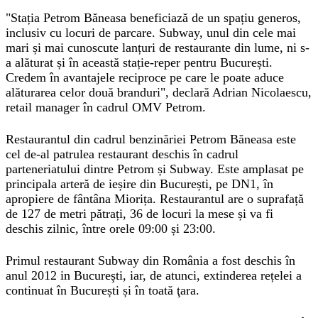
"Stația Petrom Băneasa beneficiază de un spațiu generos,
inclusiv cu locuri de parcare. Subway, unul din cele mai
mari și mai cunoscute lanțuri de restaurante din lume, ni s-
a alăturat și în această stație-reper pentru București.
Credem în avantajele reciproce pe care le poate aduce
alăturarea celor două branduri", declară Adrian Nicolaescu,
retail manager în cadrul OMV Petrom.
Restaurantul din cadrul benzinăriei Petrom Băneasa este
cel de-al patrulea restaurant deschis în cadrul
parteneriatului dintre Petrom și Subway. Este amplasat pe
principala arteră de ieșire din București, pe DN1, în
apropiere de fântâna Miorița. Restaurantul are o suprafață
de 127 de metri pătrați, 36 de locuri la mese și va fi
deschis zilnic, între orele 09:00 și 23:00.
Primul restaurant Subway din România a fost deschis în
anul 2012 in Bucureşti, iar, de atunci, extinderea rețelei a
continuat în București și în toată ţara.