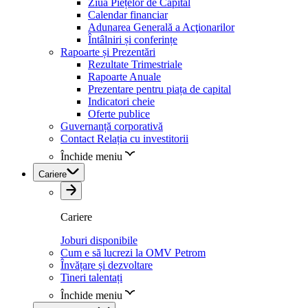
Ziua Piețelor de Capital
Calendar financiar
Adunarea Generală a Acţionarilor
Întâlniri și conferințe
Rapoarte și Prezentări
Rezultate Trimestriale
Rapoarte Anuale
Prezentare pentru piața de capital
Indicatori cheie
Oferte publice
Guvernanță corporativă
Contact Relația cu investitorii
Închide meniu
Cariere
Cariere
Joburi disponibile
Cum e să lucrezi la OMV Petrom
Învățare și dezvoltare
Tineri talentați
Închide meniu