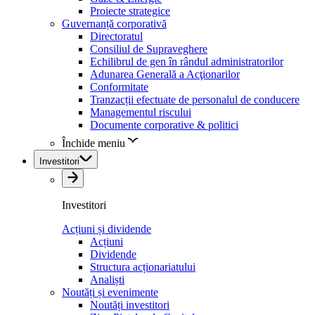
Proiecte strategice
Guvernanță corporativă
Directoratul
Consiliul de Supraveghere
Echilibrul de gen în rândul administratorilor
Adunarea Generală a Acţionarilor
Conformitate
Tranzacții efectuate de personalul de conducere
Managementul riscului
Documente corporative & politici
Închide meniu
Investitori
Investitori
Acțiuni și dividende
Acțiuni
Dividende
Structura acționariatului
Analiști
Noutăți și evenimente
Noutăți investitori