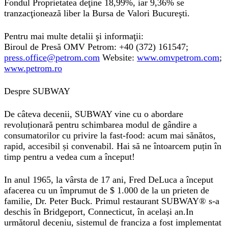
Fondul Proprietatea deţine 18,99%, iar 9,36% se
tranzacţionează liber la Bursa de Valori Bucureşti.
Pentru mai multe detalii şi informaţii:
Biroul de Presă OMV Petrom: +40 (372) 161547;
press.office@petrom.com
Website:
www.omvpetrom.com
;
www.petrom.ro
Despre SUBWAY
De câteva decenii, SUBWAY vine cu o abordare
revoluționară pentru schimbarea modul de gândire a
consumatorilor cu privire la fast-food: acum mai sănătos,
rapid, accesibil și convenabil. Hai să ne întoarcem puțin în
timp pentru a vedea cum a început!
In anul 1965, la vârsta de 17 ani, Fred DeLuca a început
afacerea cu un împrumut de $ 1.000 de la un prieten de
familie, Dr. Peter Buck. Primul restaurant SUBWAY® s-a
deschis în Bridgeport, Connecticut, în același an.In
următorul deceniu, sistemul de franciza a fost implementat