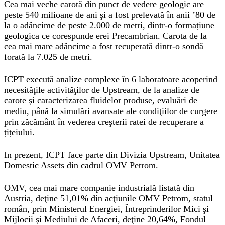
Cea mai veche carotă din punct de vedere geologic are
peste 540 milioane de ani şi a fost prelevată în anii ’80 de
la o adâncime de peste 2.000 de metri, dintr-o formațiune
geologica ce corespunde erei Precambrian. Carota de la
cea mai mare adâncime a fost recuperată dintr-o sondă
forată la 7.025 de metri.
ICPT execută analize complexe în 6 laboratoare acoperind
necesităţile activităţilor de Upstream, de la analize de
carote şi caracterizarea fluidelor produse, evaluări de
mediu, până la simulări avansate ale condiţiilor de curgere
prin zăcământ în vederea creşterii ratei de recuperare a
țițeiului.
In prezent, ICPT face parte din Divizia Upstream, Unitatea
Domestic Assets din cadrul OMV Petrom.
OMV, cea mai mare companie industrială listată din
Austria, deţine 51,01% din acţiunile OMV Petrom, statul
român, prin Ministerul Energiei, Întreprinderilor Mici şi
Mijlocii şi Mediului de Afaceri, deţine 20,64%, Fondul