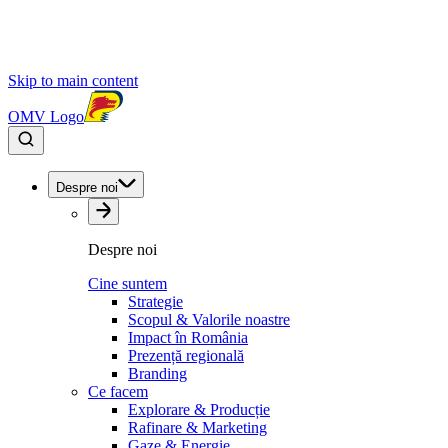
Skip to main content
OMV Logo
Despre noi
Despre noi
Cine suntem
Strategie
Scopul & Valorile noastre
Impact în România
Prezență regională
Branding
Ce facem
Explorare & Producție
Rafinare & Marketing
Gaze & Energie