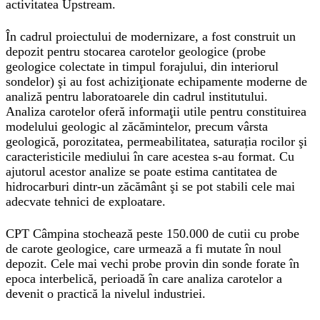
activitatea Upstream.
În cadrul proiectului de modernizare, a fost construit un
depozit pentru stocarea carotelor geologice (probe
geologice colectate in timpul forajului, din interiorul
sondelor) şi au fost achiziţionate echipamente moderne de
analiză pentru laboratoarele din cadrul institutului.
Analiza carotelor oferă informaţii utile pentru constituirea
modelului geologic al zăcămintelor, precum vârsta
geologică, porozitatea, permeabilitatea, saturația rocilor şi
caracteristicile mediului în care acestea s-au format. Cu
ajutorul acestor analize se poate estima cantitatea de
hidrocarburi dintr-un zăcământ şi se pot stabili cele mai
adecvate tehnici de exploatare.
CPT Câmpina
stochează peste 150.000 de cutii cu probe
de carote geologice, care urmează a fi mutate în noul
depozit. Cele mai vechi probe provin din sonde forate în
epoca interbelică, perioadă în care analiza carotelor a
devenit o practică la nivelul industriei.