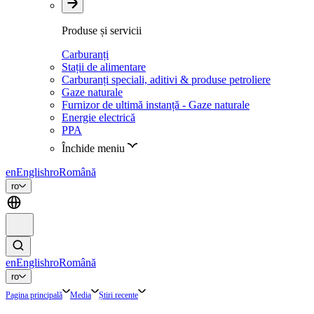
Produse și servicii
Carburanți
Stații de alimentare
Carburanți speciali, aditivi & produse petroliere
Gaze naturale
Furnizor de ultimă instanță - Gaze naturale
Energie electrică
PPA
Închide meniu
en
English
ro
Română
ro
en
English
ro
Română
ro
Pagina principală
Media
Știri recente