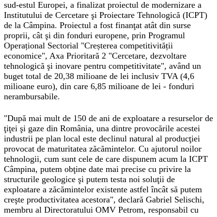
sud-estul Europei, a finalizat proiectul de modernizare a
Institutului de Cercetare şi Proiectare Tehnologică (ICPT)
de la Câmpina. Proiectul a fost finanţat atât din surse
proprii, cât şi din fonduri europene, prin Programul
Operațional Sectorial "Creșterea competitivității
economice", Axa Prioritară 2 "Cercetare, dezvoltare
tehnologică şi inovare pentru competitivitate", având un
buget total de 20,38 milioane de lei inclusiv TVA (4,6
milioane euro), din care 6,85 milioane de lei - fonduri
nerambursabile.
"După mai mult de 150 de ani de exploatare a resurselor de
ţiţei şi gaze din România, una dintre provocările acestei
industrii pe plan local este declinul natural al producţiei
provocat de maturitatea zăcămintelor. Cu ajutorul noilor
tehnologii, cum sunt cele de care dispunem acum la ICPT
Câmpina, putem obţine date mai precise cu privire la
structurile geologice şi putem testa noi soluţii de
exploatare a zăcămintelor existente astfel încât să putem
creşte productivitatea acestora", declară Gabriel Selischi,
membru al Directoratului OMV Petrom, responsabil cu