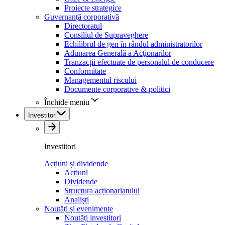
Proiecte strategice
Guvernanță corporativă
Directoratul
Consiliul de Supraveghere
Echilibrul de gen în rândul administratorilor
Adunarea Generală a Acţionarilor
Tranzacții efectuate de personalul de conducere
Conformitate
Managementul riscului
Documente corporative & politici
Închide meniu
Investitori
Investitori
Acțiuni și dividende
Acțiuni
Dividende
Structura acționariatului
Analiști
Noutăți și evenimente
Noutăți investitori