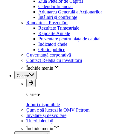
Ziua Piețelor de Capital
Calendar financiar
Adunarea Generală a Acţionarilor
Întâlniri și conferințe
Rapoarte și Prezentări
Rezultate Trimestriale
Rapoarte Anuale
Prezentare pentru piața de capital
Indicatori cheie
Oferte publice
Guvernanță corporativă
Contact Relația cu investitorii
Închide meniu
Cariere
Cariere
Joburi disponibile
Cum e să lucrezi la OMV Petrom
Învățare și dezvoltare
Tineri talentați
Închide meniu