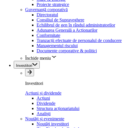
Proiecte strategice
Guvernanță corporativă
Directoratul
Consiliul de Supraveghere
Echilibrul de gen în rândul administratorilor
Adunarea Generală a Acţionarilor
Conformitate
Tranzacții efectuate de personalul de conducere
Managementul riscului
Documente corporative & politici
Închide meniu
Investitori
Investitori
Acțiuni și dividende
Acțiuni
Dividende
Structura acționariatului
Analiști
Noutăți și evenimente
Noutăți investitori