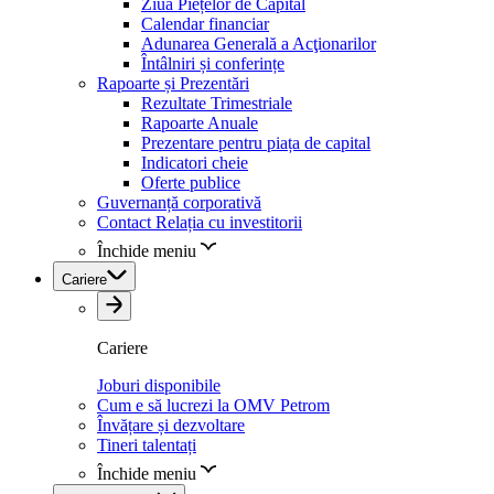
Ziua Piețelor de Capital
Calendar financiar
Adunarea Generală a Acţionarilor
Întâlniri și conferințe
Rapoarte și Prezentări
Rezultate Trimestriale
Rapoarte Anuale
Prezentare pentru piața de capital
Indicatori cheie
Oferte publice
Guvernanță corporativă
Contact Relația cu investitorii
Închide meniu
Cariere
Cariere
Joburi disponibile
Cum e să lucrezi la OMV Petrom
Învățare și dezvoltare
Tineri talentați
Închide meniu