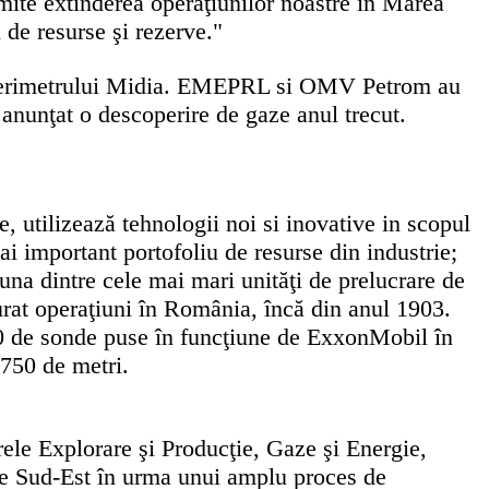
ite extinderea operaţiunilor noastre în Marea
 de resurse şi rezerve."
a perimetrului Midia. EMEPRL si OMV Petrom au
anunţat o descoperire de gaze anul trecut.
 utilizează tehnologii noi si inovative in scopul
ai important portofoliu de resurse din industrie;
una dintre cele mai mari unităţi de prelucrare de
at operaţiuni în România, încă din anul 1903.
0 de sonde puse în funcţiune de ExxonMobil în
 750 de metri.
rele Explorare şi Producţie, Gaze şi Energie,
 de Sud-Est în urma unui amplu proces de