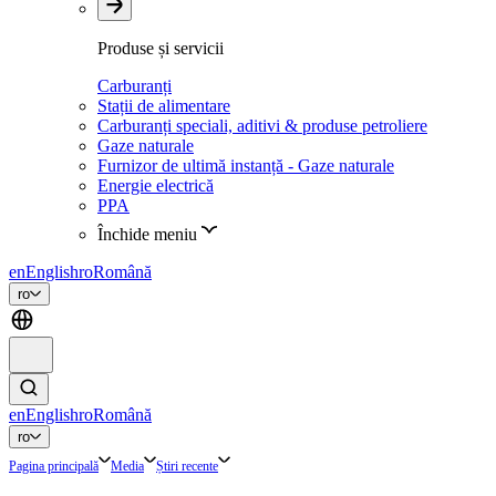
Produse și servicii
Carburanți
Stații de alimentare
Carburanți speciali, aditivi & produse petroliere
Gaze naturale
Furnizor de ultimă instanță - Gaze naturale
Energie electrică
PPA
Închide meniu
en
English
ro
Română
ro
en
English
ro
Română
ro
Pagina principală
Media
Știri recente