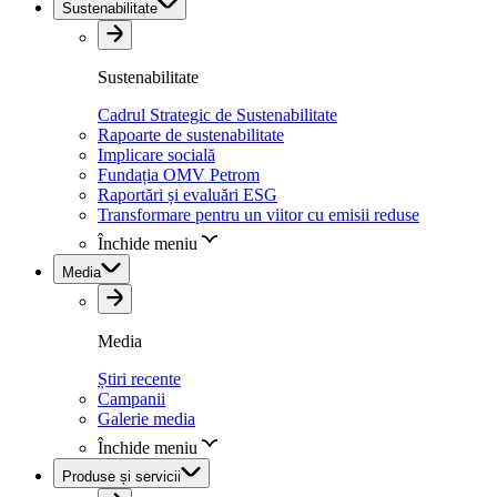
Sustenabilitate
Sustenabilitate
Cadrul Strategic de Sustenabilitate
Rapoarte de sustenabilitate
Implicare socială
Fundația OMV Petrom
Raportări și evaluări ESG
Transformare pentru un viitor cu emisii reduse
Închide meniu
Media
Media
Știri recente
Campanii
Galerie media
Închide meniu
Produse și servicii