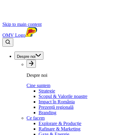
Skip to main content
OMV Logo
Despre noi
Despre noi
Cine suntem
Strategie
Scopul & Valorile noastre
Impact în România
Prezență regională
Branding
Ce facem
Explorare & Producție
Rafinare & Marketing
Gaze & Energie