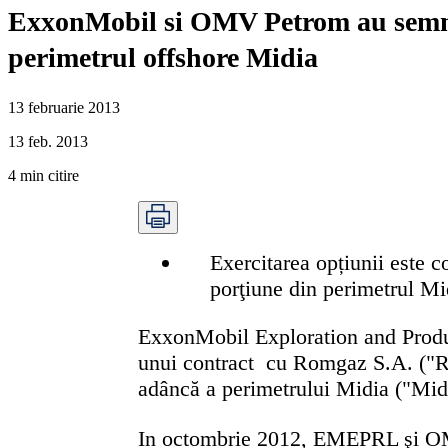
ExxonMobil si OMV Petrom au semnat
perimetrul offshore Midia
13 februarie 2013
13 feb. 2013
4
min citire
Exercitarea opțiunii este c
porţiune din perimetrul Midi
ExxonMobil Exploration and Pro
unui contract cu Romgaz S.A. ("Ro
adâncă a perimetrului Midia ("Mid
In octombrie 2012, EMEPRL şi OMV