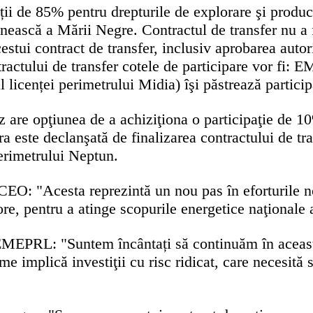
ații de 85% pentru drepturile de explorare şi produc
scă a Mării Negre. Contractul de transfer nu a fos
estui contract de transfer, inclusiv aprobarea autori
tractului de transfer cotele de participare vor f
al licenței perimetrului Midia) îşi păstrează partici
z are opţiunea de a achiziţiona o participaţie 
este declanşată de finalizarea contractului de tra
rimetrului Neptun.
 "Acesta reprezintă un nou pas în eforturile noa
re, pentru a atinge scopurile energetice naţionale al
MEPRL: "Suntem încântați să continuăm în această
 implică investiţii cu risc ridicat, care necesită st