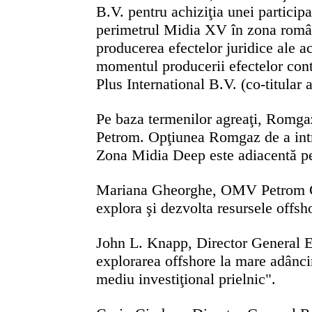
B.V. pentru achiziţia unei particip
perimetrul Midia XV în zona românea
producerea efectelor juridice ale ac
momentul producerii efectelor con
Plus International B.V. (co-titular 
Pe baza termenilor agreaţi, Romga
Petrom. Opţiunea Romgaz de a intra 
Zona Midia Deep este adiacentă pe
Mariana Gheorghe, OMV Petrom CEO:
explora şi dezvolta resursele offsho
John L. Knapp, Director General E
explorarea offshore la mare adâncime
mediu investiţional prielnic".