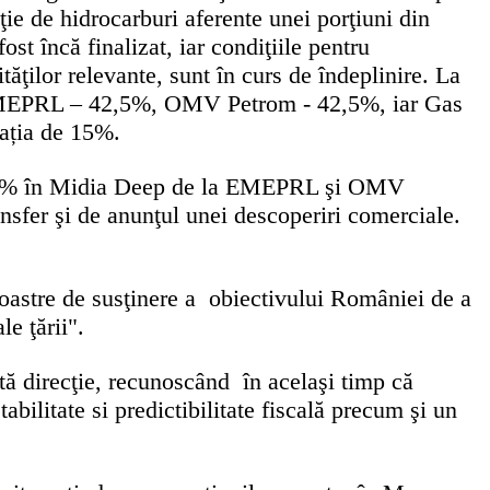
ţie de hidrocarburi aferente unei porţiuni din
t încă finalizat, iar condiţiile pentru
tăţilor relevante, sunt în curs de îndeplinire. La
i: EMEPRL – 42,5%, OMV Petrom - 42,5%, iar Gas
pația de 15%.
de 10% în Midia Deep de la EMEPRL şi OMV
nsfer şi de anunţul unei descoperiri comerciale.
stre de susţinere a obiectivului României de a
e ţării".
 direcţie, recunoscând în acelaşi timp că
abilitate si predictibilitate fiscală precum şi un