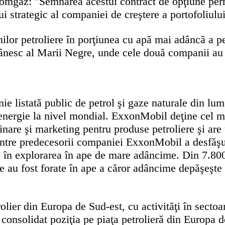
omgaz: "Semnarea acestui contract de opţiune perm
i strategic al companiei de creştere a portofoliului
nilor petroliere în porţiunea cu apă mai adâncă 
mânesc al Marii Negre, unde cele două companii au 
listată public de petrol şi gaze naturale din lume,
e energie la nivel mondial. ExxonMobil deţine cel m
are şi marketing pentru produse petroliere şi are 
ntre predecesorii companiei ExxonMobil a desfăşur
 în explorarea în ape de mare adâncime. Din 7.80
e au fost forate în ape a căror adâncime depăşeşte
lier din Europa de Sud-est, cu activităţi în sectoa
 consolidat poziţia pe piaţa petrolieră din Europa