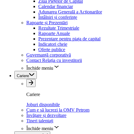
Ziua Piețelor de Capital
Calendar financiar
Adunarea Generală a Acţionarilor
Întâlniri și conferințe
Rapoarte și Prezentări
Rezultate Trimestriale
Rapoarte Anuale
Prezentare pentru piața de capital
Indicatori cheie
Oferte publice
Guvernanță corporativă
Contact Relația cu investitorii
Închide meniu
Cariere
Cariere
Joburi disponibile
Cum e să lucrezi la OMV Petrom
Învățare și dezvoltare
Tineri talentați
Închide meniu