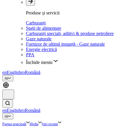
Produse și servicii
Carburanți
Stații de alimentare
Carburanți speciali, aditivi & produse petroliere
Gaze naturale
Furnizor de ultimă instanță - Gaze naturale
Energie electrică
PPA
Închide meniu
en
English
ro
Română
ro
en
English
ro
Română
ro
Pagina principală
Media
Știri recente