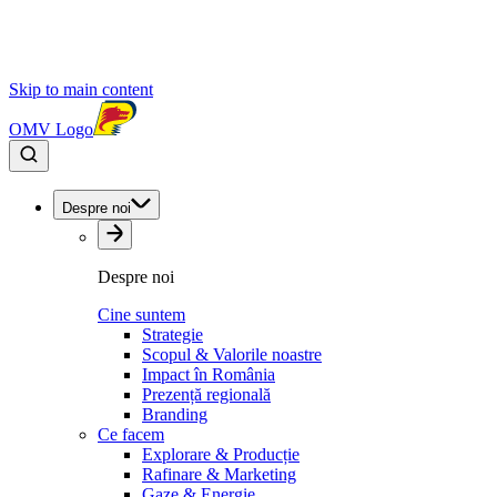
Skip to main content
OMV Logo
Despre noi
Despre noi
Cine suntem
Strategie
Scopul & Valorile noastre
Impact în România
Prezență regională
Branding
Ce facem
Explorare & Producție
Rafinare & Marketing
Gaze & Energie