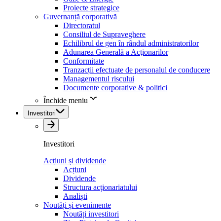
Proiecte strategice
Guvernanță corporativă
Directoratul
Consiliul de Supraveghere
Echilibrul de gen în rândul administratorilor
Adunarea Generală a Acţionarilor
Conformitate
Tranzacții efectuate de personalul de conducere
Managementul riscului
Documente corporative & politici
Închide meniu
Investitori
Investitori
Acțiuni și dividende
Acțiuni
Dividende
Structura acționariatului
Analiști
Noutăți și evenimente
Noutăți investitori