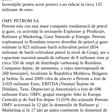
Investiţiile pentru acest proiect s-au ridicat la circa 135
milioane de euro.
OMV PETROM SA
Petrom este cea mai mare companie românească de petrol
şi gaze, cu activităţi în sectoarele Explorare şi Producţie,
Rafinare şi Marketing, Gaze Naturale şi Energie. Petrom
exploatează in România rezerve dovedite de petrol şi gaze
estimate la 823 milioane barili echivalent petrol (854
milioane de barili echivalent petrol la nivel de Grup), are o
capacitate maximă anuală de rafinare de 8 milioane tone şi
circa 550 de staţii de distribuţie carburanţi în România.
Compania deţine, de asemenea, o reţea internaţională de
268 benzinării, localizate în Republica Moldova, Bulgaria
şi Serbia. În anul 2009 cifra de afaceri a Petrom a fost de
3.029 milioane Euro, EBITDA (Venituri Înainte de
Dobânzi, Taxe, Deprecieri şi Amortizări) a fost de 696
milioane Euro. OMV, grupul energetic lider în Europa
Centrală şi de Sud Est deţine 51,01% din acţiunile Petrom.
OMV activează în 12 ţări în domeniile de Rafinare şi
Marketing şi în 17 ţări pe patru continente în domeniul de