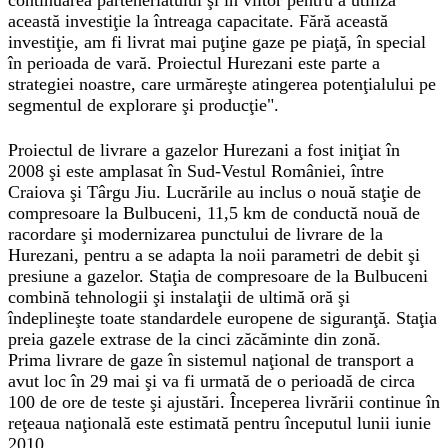
continuarea parteneriatului şi în viitor pentru a utiliza
această investiţie la întreaga capacitate. Fără această
investiţie, am fi livrat mai puţine gaze pe piaţă, în special
în perioada de vară. Proiectul Hurezani este parte a
strategiei noastre, care urmăreşte atingerea potenţialului pe
segmentul de explorare şi producţie".
Proiectul de livrare a gazelor Hurezani a fost iniţiat în
2008 şi este amplasat în Sud-Vestul României, între
Craiova şi Târgu Jiu. Lucrările au inclus o nouă staţie de
compresoare la Bulbuceni, 11,5 km de conductă nouă de
racordare şi modernizarea punctului de livrare de la
Hurezani, pentru a se adapta la noii parametri de debit şi
presiune a gazelor. Staţia de compresoare de la Bulbuceni
combină tehnologii şi instalaţii de ultimă oră şi
îndeplineşte toate standardele europene de siguranţă. Staţia
preia gazele extrase de la cinci zăcăminte din zonă.
Prima livrare de gaze în sistemul naţional de transport a
avut loc în 29 mai şi va fi urmată de o perioadă de circa
100 de ore de teste şi ajustări. Începerea livrării continue în
reţeaua naţională este estimată pentru începutul lunii iunie
2010.