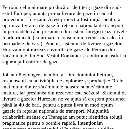
Petrom, cel mai mare producător de ţiţei şi gaze din sud-
estul Europei, anunţă prima livrare de gaze în cadrul
proiectului Hurezani. Acest proiect a fost iniţiat pentru a
optimiza livrarea de gaze în reţeaua naţională de transport
în perioadele când presiunea din sistem înregistrează nivele
foarte ridicate (ca urmare a consumului redus, mai ales în
perioadele de vară). Practic, sistemul de livrare a gazelor
Hurezani optimizează livrările de gaze ale Petrom din
zăcămintele din Sud-Vestul României şi contribuie astfel la
siguranţa livrărilor de gaze.
Johann Pleininger, membru al Directoratului Petrom,
responsabil cu activităţile de explorare şi producţie: "Cele
mai multe dintre zăcămintele noastre sunt zăcăminte
mature, iar presiunea din rezervor este scăzută. Sistemul de
livrare a gazelor Hurezani ne va ajuta să creştem presiunea
până la 40 de bari, pentru a putea livra în mod optim
gazele în reţeaua naţionala de transport. Mulţumită
colaborării strânse cu Transgaz am putut identifica soluţii
pragmatice pentru o pornire rapidă. Intenţionăm