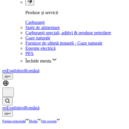
Produse și servicii
Carburanți
Stații de alimentare
Carburanți speciali, aditivi & produse petroliere
Gaze naturale
Furnizor de ultimă instanță - Gaze naturale
Energie electrică
PPA
Închide meniu
en
English
ro
Română
ro
en
English
ro
Română
ro
Pagina principală
Media
Știri recente