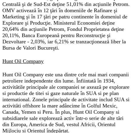
Centrală şi de Sud-Est deţine 51,01% din acţiunile Petrom.
OMV activează în 12 ţări în domeniile de Rafinare şi
Marketing şi în 17 ţări pe patru continente în domeniul de
Explorare şi Producţie. Ministerul Economiei deţine
20,64% din acţiunile Petrom, Fondul Proprietatea deţine
20,11%, Banca Europeană pentru Reconstrucţie şi
Dezvoltare - 2,03%, iar 6,21% se tranzacţionează liber la
Bursa de Valori Bucureşti.
Hunt Oil Company
Hunt Oil Company este una dintre cele mai mari companii
petroliere independente din lume. Înfiintată în 1934,
activitătile principale ale companiei se axează pe explorare
si productie de titei si gaze naturale în SUA si pe plan
international. Zonele principale de activitate includ SUA si
activităti offshore la mare adâncime în Golful Mexic,
Canada, Yemen si Peru. În plus, Hunt Oil Company si
subsidiarele sale explorează activ într-o serie de alte tări
din Europa, America de Sud, vestul Africii, Orientul
Mijlociu si Orientul îndepărtat.