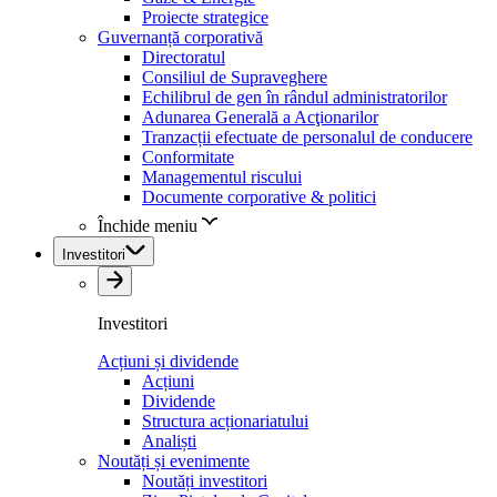
Proiecte strategice
Guvernanță corporativă
Directoratul
Consiliul de Supraveghere
Echilibrul de gen în rândul administratorilor
Adunarea Generală a Acţionarilor
Tranzacții efectuate de personalul de conducere
Conformitate
Managementul riscului
Documente corporative & politici
Închide meniu
Investitori
Investitori
Acțiuni și dividende
Acțiuni
Dividende
Structura acționariatului
Analiști
Noutăți și evenimente
Noutăți investitori