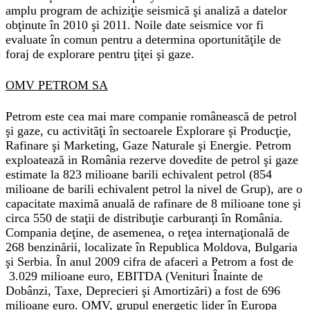
amplu program de achiziţie seismică şi analiză a datelor
obţinute în 2010 şi 2011. Noile date seismice vor fi
evaluate în comun pentru a determina oportunităţile de
foraj de explorare pentru ţiţei şi gaze.
OMV PETROM SA
Petrom este cea mai mare companie românească de petrol
şi gaze, cu activităţi în sectoarele Explorare şi Producţie,
Rafinare şi Marketing, Gaze Naturale şi Energie. Petrom
exploatează in România rezerve dovedite de petrol şi gaze
estimate la 823 milioane barili echivalent petrol (854
milioane de barili echivalent petrol la nivel de Grup), are o
capacitate maximă anuală de rafinare de 8 milioane tone şi
circa 550 de staţii de distribuţie carburanţi în România.
Compania deţine, de asemenea, o reţea internaţională de
268 benzinării, localizate în Republica Moldova, Bulgaria
şi Serbia. În anul 2009 cifra de afaceri a Petrom a fost de
3.029 milioane euro, EBITDA (Venituri Înainte de
Dobânzi, Taxe, Deprecieri şi Amortizări) a fost de 696
milioane euro. OMV, grupul energetic lider în Europa