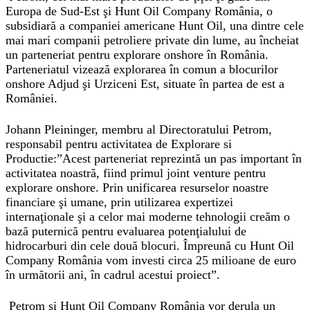
Europa de Sud-Est şi Hunt Oil Company România, o
subsidiară a companiei americane Hunt Oil, una dintre cele
mai mari companii petroliere private din lume, au încheiat
un parteneriat pentru explorare onshore în România.
Parteneriatul vizează explorarea în comun a blocurilor
onshore Adjud şi Urziceni Est, situate în partea de est a
României.
Johann Pleininger, membru al Directoratului Petrom,
responsabil pentru activitatea de Explorare si
Productie:”Acest parteneriat reprezintă un pas important în
activitatea noastră, fiind primul joint venture pentru
explorare onshore. Prin unificarea resurselor noastre
financiare şi umane, prin utilizarea expertizei
internaţionale şi a celor mai moderne tehnologii creăm o
bază puternică pentru evaluarea potenţialului de
hidrocarburi din cele două blocuri. Împreună cu Hunt Oil
Company România vom investi circa 25 milioane de euro
în următorii ani, în cadrul acestui proiect”.
Petrom şi Hunt Oil Company România vor derula un