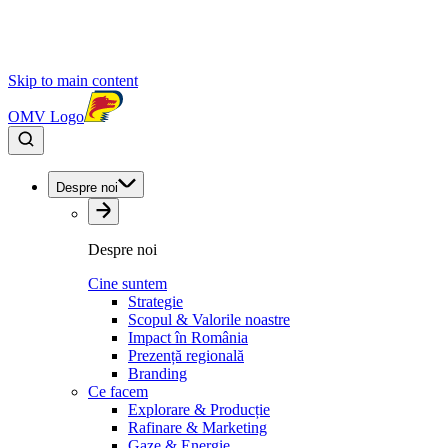
Skip to main content
OMV Logo
Despre noi
Despre noi
Cine suntem
Strategie
Scopul & Valorile noastre
Impact în România
Prezență regională
Branding
Ce facem
Explorare & Producție
Rafinare & Marketing
Gaze & Energie