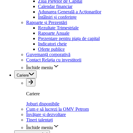
Ziua Piețelor de Capital
Calendar financiar
Adunarea Generală a Acţionarilor
Întâlniri și conferințe
Rapoarte și Prezentări
Rezultate Trimestriale
Rapoarte Anuale
Prezentare pentru piața de capital
Indicatori cheie
Oferte publice
Guvernanță corporativă
Contact Relația cu investitorii
Închide meniu
Cariere
Cariere
Joburi disponibile
Cum e să lucrezi la OMV Petrom
Învățare și dezvoltare
Tineri talentați
Închide meniu