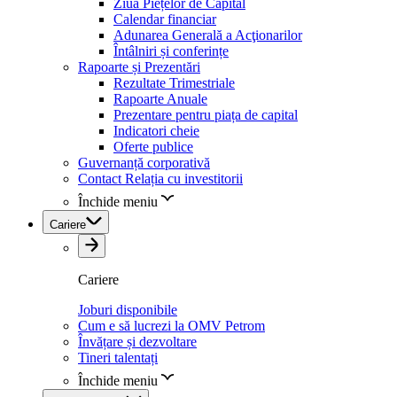
Ziua Piețelor de Capital
Calendar financiar
Adunarea Generală a Acţionarilor
Întâlniri și conferințe
Rapoarte și Prezentări
Rezultate Trimestriale
Rapoarte Anuale
Prezentare pentru piața de capital
Indicatori cheie
Oferte publice
Guvernanță corporativă
Contact Relația cu investitorii
Închide meniu
Cariere
Cariere
Joburi disponibile
Cum e să lucrezi la OMV Petrom
Învățare și dezvoltare
Tineri talentați
Închide meniu