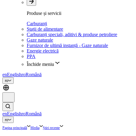
Produse și servicii
Carburanți
Stații de alimentare
Carburanți speciali, aditivi & produse petroliere
Gaze naturale
Furnizor de ultimă instanță - Gaze naturale
Energie electrică
PPA
Închide meniu
en
English
ro
Română
ro
en
English
ro
Română
ro
Pagina principală
Media
Știri recente