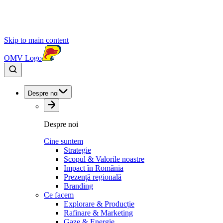
Skip to main content
OMV Logo
Despre noi
Despre noi
Cine suntem
Strategie
Scopul & Valorile noastre
Impact în România
Prezență regională
Branding
Ce facem
Explorare & Producție
Rafinare & Marketing
Gaze & Energie