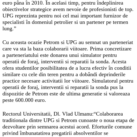
euro pâna în 2010. În acelasi timp, pentru îndeplinirea
obiectivelor strategice avem nevoie de profesionisti de top.
UPG reprezinta pentru noi cel mai important furnizor de
specialisti în domeniul petrolier si un partener pe termen
lung.”
Cu aceasta ocazie Petrom si UPG au semnat un parteneriat
care va sta la baza colaborarii viitoare. Prima concretizare
a parteneriatului este donarea unui simulator pentru
operatii de foraj, interventii si reparatii la sonda. Acesta
ofera studentilor posibilitatea de a lucra efectiv în conditii
similare cu cele din teren pentru a dobândi deprinderile
practice necesare activitatii lor viitoare. Simulatorul pentru
operatii de foraj, interventii si reparatii la sonda pus la
dispozitie de Petrom este de ultima generatie si valoreaza
peste 600.000 euro.
Rectorul Universitatii, Dl. Vlad Ulmanu:“Colaborarea
traditionala dintre UPG si Petrom cunoaste o noua etapa de
dezvoltare prin semnarea acestui acord. Eforturile comune
privind îmbunatatirea pregatirii absolventilor se