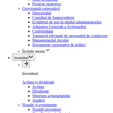
Proiecte strategice
Guvernanță corporativă
Directoratul
Consiliul de Supraveghere
Echilibrul de gen în rândul administratorilor
Adunarea Generală a Acţionarilor
Conformitate
Tranzacții efectuate de personalul de conducere
Managementul riscului
Documente corporative & politici
Închide meniu
Investitori
Investitori
Acțiuni și dividende
Acțiuni
Dividende
Structura acționariatului
Analiști
Noutăți și evenimente
Noutăți investitori