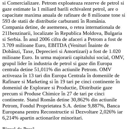
si Comercializare. Petrom exploateaza rezerve de petrol si
gaze estimate la 1 miliard barili echivalent petrol, are o
capacitate maxima anuala de rafinare de 8 milioane tone si
593 de statii de distributie carburanti în România.
Compania detine, de asemenea, o retea internationala de
211benzinarii, localizate în Republica Moldova, Bulgaria
si Serbia. În anul 2006 cifra de afaceri a Petrom a fost de
3.709 milioane Euro, EBITDA (Venituri Înainte de
Dobânzi, Taxe, Deprecieri si Amortizari) a fost de 1.020
milioane Euro. In urma majorarii capitalului social, OMV,
grupul lider în industria de petrol si gaze din Europa
centrala detine 51,011% din actiunile Petrom. OMV
activeaza în 13 tari din Europa Centrala în domeniile de
Rafinare si Marketing si în 19 tari pe cinci continente în
domeniul de Explorare si Productie, Distributie gaze
precum si Produse Chimice în 27 de tari pe cinci
continente. Statul Român detine 30,862% din actiunile
Petrom, Fondul Proprietatea S.A. detine 9,887%, Banca
Europeana pentru Reconstructie si Dezvoltare 2,026% iar
6,214% apartin actionarilor minoritari.