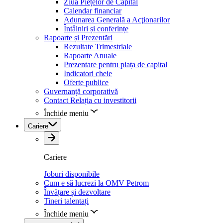
Ziua Piețelor de Capital
Calendar financiar
Adunarea Generală a Acţionarilor
Întâlniri și conferințe
Rapoarte și Prezentări
Rezultate Trimestriale
Rapoarte Anuale
Prezentare pentru piața de capital
Indicatori cheie
Oferte publice
Guvernanță corporativă
Contact Relația cu investitorii
Închide meniu
Cariere
Cariere
Joburi disponibile
Cum e să lucrezi la OMV Petrom
Învățare și dezvoltare
Tineri talentați
Închide meniu