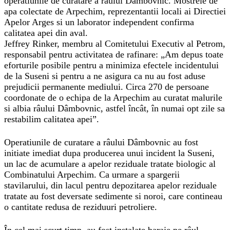
operatiunile de curatare a râului Dâmbovnic. Mostrele de
apa colectate de Arpechim, reprezentantii locali ai Directiei
Apelor Arges si un laborator independent confirma
calitatea apei din aval.
Jeffrey Rinker, membru al Comitetului Executiv al Petrom,
responsabil pentru activitatea de rafinare: „Am depus toate
eforturile posibile pentru a minimiza efectele incidentului
de la Suseni si pentru a ne asigura ca nu au fost aduse
prejudicii permanente mediului. Circa 270 de persoane
coordonate de o echipa de la Arpechim au curatat malurile
si albia râului Dâmbovnic, astfel încât, în numai opt zile sa
restabilim calitatea apei”.
Operatiunile de curatare a râului Dâmbovnic au fost
initiate imediat dupa producerea unui incident la Suseni,
un lac de acumulare a apelor reziduale tratate biologic al
Combinatului Arpechim. Ca urmare a spargerii
stavilarului, din lacul pentru depozitarea apelor reziduale
tratate au fost deversate sedimente si noroi, care contineau
o cantitate redusa de reziduuri petroliere.