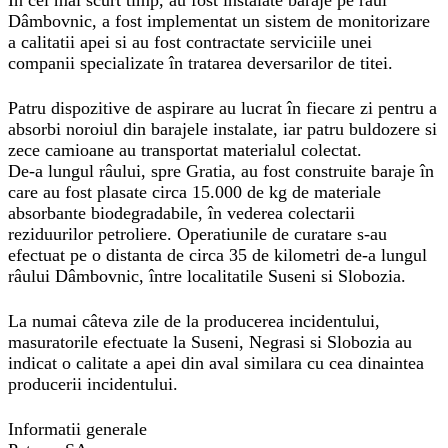
În cel mai scurt timp, au fost instalate baraje pe râul
Dâmbovnic, a fost implementat un sistem de monitorizare
a calitatii apei si au fost contractate serviciile unei
companii specializate în tratarea deversarilor de titei.
Patru dispozitive de aspirare au lucrat în fiecare zi pentru a
absorbi noroiul din barajele instalate, iar patru buldozere si
zece camioane au transportat materialul colectat.
De-a lungul râului, spre Gratia, au fost construite baraje în
care au fost plasate circa 15.000 de kg de materiale
absorbante biodegradabile, în vederea colectarii
reziduurilor petroliere. Operatiunile de curatare s-au
efectuat pe o distanta de circa 35 de kilometri de-a lungul
râului Dâmbovnic, între localitatile Suseni si Slobozia.
La numai câteva zile de la producerea incidentului,
masuratorile efectuate la Suseni, Negrasi si Slobozia au
indicat o calitate a apei din aval similara cu cea dinaintea
producerii incidentului.
Informatii generale