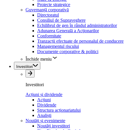
Proiecte strategice
Guvernanță corporativă
Directoratul
Consiliul de Supraveghere
Echilibrul de gen în rândul administratorilor
Adunarea Generală a Acţionarilor
Conformitate
Tranzacții efectuate de personalul de conducere
Managementul riscului
Documente corporative & politici
Închide meniu
Investitori
Investitori
Acțiuni și dividende
Acțiuni
Dividende
Structura acționariatului
Analiști
Noutăți și evenimente
Noutăți investitori