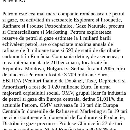
Petrom SA
Petrom este cea mai mare companie româneasca de petrol
si gaze, cu activitati în sectoarele Explorare si Productie,
Rafinare si Produse Petrochimice, Gaze Naturale, precum
si Comercializare si Marketing. Petrom exploateaza
rezerve de petrol si gaze estimate la 1 miliard barili
echivalent petrol, are o capacitate maxima anuala de
rafinare de 8 milioane tone si 593 de statii de distributie
carburanti în România. Compania detine, de asemenea, o
retea internationala de 211benzinarii, localizate în
Republica Moldova, Bulgaria si Serbia. În anul 2006 cifra
de afaceri a Petrom a fost de 3.709 milioane Euro,
EBITDA (Venituri Înainte de Dobânzi, Taxe, Deprecieri si
Amortizari) a fost de 1.020 milioane Euro. În urma
majorarii capitalului social, OMV, grupul lider în industria
de petrol si gaze din Europa centrala, detine 51,011% din
actiunile Petrom. OMV activeaza în 13 tari din Europa
Centrala în domeniile de Rafinare si Marketing si în 19 tari
pe cinci continente în domeniul de Explorare si Productie,
Distributie gaze precum si Produse Chimice în 27 de tari
pe cinci continente. Statul Român detine 30,862% din