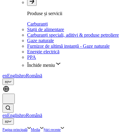
Produse și servicii
Carburanți
Stații de alimentare
Carburanți speciali, aditivi & produse petroliere
Gaze naturale
Furnizor de ultimă instanță - Gaze naturale
Energie electrică
PPA
Închide meniu
en
English
ro
Română
ro
en
English
ro
Română
ro
Pagina principală
Media
Știri recente