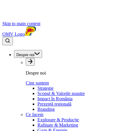
Skip to main content
OMV Logo
Despre noi
Despre noi
Cine suntem
Strategie
Scopul & Valorile noastre
Impact în România
Prezență regională
Branding
Ce facem
Explorare & Producție
Rafinare & Marketing
Gaze & Energie