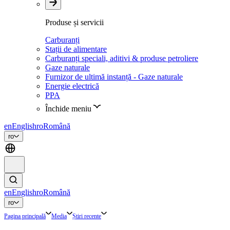
Produse și servicii
Carburanți
Stații de alimentare
Carburanți speciali, aditivi & produse petroliere
Gaze naturale
Furnizor de ultimă instanță - Gaze naturale
Energie electrică
PPA
Închide meniu
en
English
ro
Română
ro
en
English
ro
Română
ro
Pagina principală
Media
Știri recente