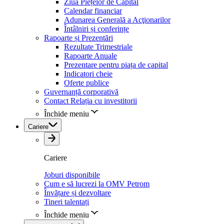
Ziua Piețelor de Capital
Calendar financiar
Adunarea Generală a Acţionarilor
Întâlniri și conferințe
Rapoarte și Prezentări
Rezultate Trimestriale
Rapoarte Anuale
Prezentare pentru piața de capital
Indicatori cheie
Oferte publice
Guvernanță corporativă
Contact Relația cu investitorii
Închide meniu
Cariere
Cariere
Joburi disponibile
Cum e să lucrezi la OMV Petrom
Învățare și dezvoltare
Tineri talentați
Închide meniu