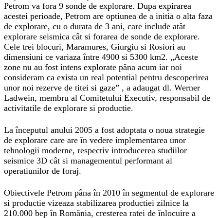
Petrom va fora 9 sonde de explorare. Dupa expirarea
acestei perioade, Petrom are optiunea de a initia o alta faza
de explorare, cu o durata de 3 ani, care include atât
explorare seismica cât si forarea de sonde de explorare.
Cele trei blocuri, Maramures, Giurgiu si Rosiori au
dimensiuni ce variaza între 4900 si 5300 km2. „Aceste
zone nu au fost intens explorate pâna acum iar noi
consideram ca exista un real potential pentru descoperirea
unor noi rezerve de titei si gaze” , a adaugat dl. Werner
Ladwein, membru al Comitetului Executiv, responsabil de
activitatile de explorare si productie.
La începutul anului 2005 a fost adoptata o noua strategie
de explorare care are în vedere implementarea unor
tehnologii moderne, respectiv introducerea studiilor
seismice 3D cât si managementul performant al
operatiunilor de foraj.
Obiectivele Petrom pâna în 2010 în segmentul de explorare
si productie vizeaza stabilizarea productiei zilnice la
210.000 bep în România, cresterea ratei de înlocuire a