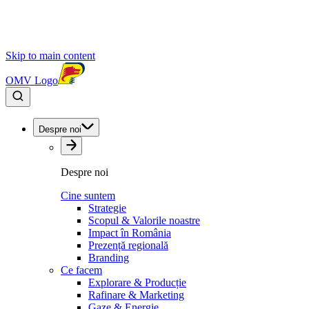
Skip to main content
OMV Logo
Despre noi
Despre noi
Cine suntem
Strategie
Scopul & Valorile noastre
Impact în România
Prezență regională
Branding
Ce facem
Explorare & Producție
Rafinare & Marketing
Gaze & Energie