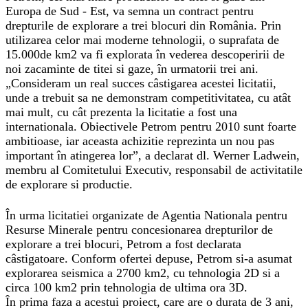
Europa de Sud - Est, va semna un contract pentru
drepturile de explorare a trei blocuri din România. Prin
utilizarea celor mai moderne tehnologii, o suprafata de
15.000de km2 va fi explorata în vederea descoperirii de
noi zacaminte de titei si gaze, în urmatorii trei ani.
„Consideram un real succes câstigarea acestei licitatii,
unde a trebuit sa ne demonstram competitivitatea, cu atât
mai mult, cu cât prezenta la licitatie a fost una
internationala. Obiectivele Petrom pentru 2010 sunt foarte
ambitioase, iar aceasta achizitie reprezinta un nou pas
important în atingerea lor”, a declarat dl. Werner Ladwein,
membru al Comitetului Executiv, responsabil de activitatile
de explorare si productie.
În urma licitatiei organizate de Agentia Nationala pentru
Resurse Minerale pentru concesionarea drepturilor de
explorare a trei blocuri, Petrom a fost declarata
câstigatoare. Conform ofertei depuse, Petrom si-a asumat
explorarea seismica a 2700 km2, cu tehnologia 2D si a
circa 100 km2 prin tehnologia de ultima ora 3D.
În prima faza a acestui proiect, care are o durata de 3 ani,