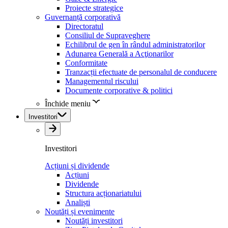
Proiecte strategice
Guvernanță corporativă
Directoratul
Consiliul de Supraveghere
Echilibrul de gen în rândul administratorilor
Adunarea Generală a Acţionarilor
Conformitate
Tranzacții efectuate de personalul de conducere
Managementul riscului
Documente corporative & politici
Închide meniu
Investitori
Investitori
Acțiuni și dividende
Acțiuni
Dividende
Structura acționariatului
Analiști
Noutăți și evenimente
Noutăți investitori