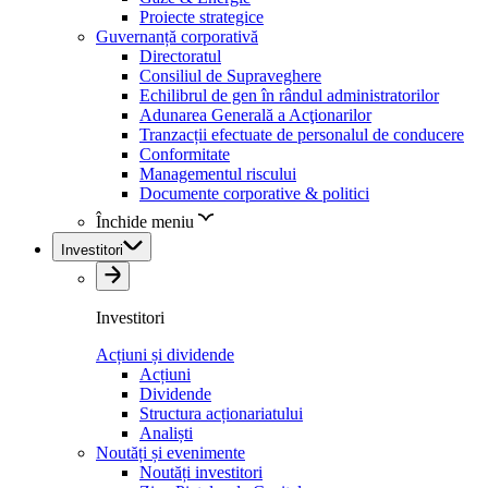
Proiecte strategice
Guvernanță corporativă
Directoratul
Consiliul de Supraveghere
Echilibrul de gen în rândul administratorilor
Adunarea Generală a Acţionarilor
Tranzacții efectuate de personalul de conducere
Conformitate
Managementul riscului
Documente corporative & politici
Închide meniu
Investitori
Investitori
Acțiuni și dividende
Acțiuni
Dividende
Structura acționariatului
Analiști
Noutăți și evenimente
Noutăți investitori