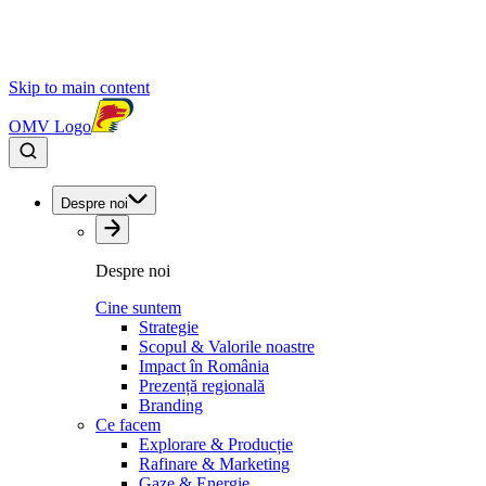
Skip to main content
OMV Logo
Despre noi
Despre noi
Cine suntem
Strategie
Scopul & Valorile noastre
Impact în România
Prezență regională
Branding
Ce facem
Explorare & Producție
Rafinare & Marketing
Gaze & Energie