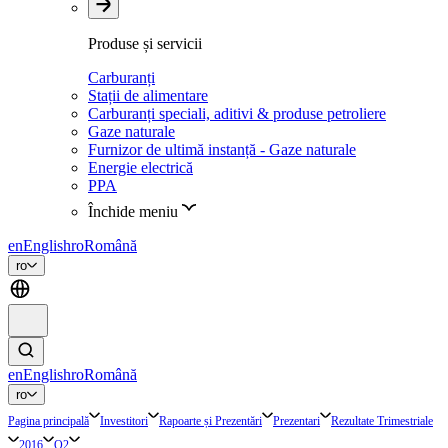
Produse și servicii
Carburanți
Stații de alimentare
Carburanți speciali, aditivi & produse petroliere
Gaze naturale
Furnizor de ultimă instanță - Gaze naturale
Energie electrică
PPA
Închide meniu
en
English
ro
Română
ro
en
English
ro
Română
ro
Pagina principală
Investitori
Rapoarte și Prezentări
Prezentari
Rezultate Trimestriale
2016
Q2