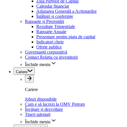
Ziua Piețelor de Capital
Calendar financiar
Adunarea Generală a Acţionarilor
Întâlniri și conferințe
Rapoarte și Prezentări
Rezultate Trimestriale
Rapoarte Anuale
Prezentare pentru piața de capital
Indicatori cheie
Oferte publice
Guvernanță corporativă
Contact Relația cu investitorii
Închide meniu
Cariere
Cariere
Joburi disponibile
Cum e să lucrezi la OMV Petrom
Învățare și dezvoltare
Tineri talentați
Închide meniu