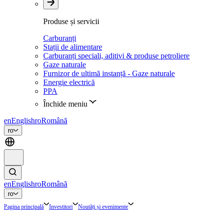
Produse și servicii
Carburanți
Stații de alimentare
Carburanți speciali, aditivi & produse petroliere
Gaze naturale
Furnizor de ultimă instanță - Gaze naturale
Energie electrică
PPA
Închide meniu
en
English
ro
Română
ro
en
English
ro
Română
ro
Pagina principală
Investitori
Noutăți și evenimente