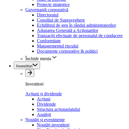
Proiecte strategice
Guvernanță corporativă
Directoratul
Consiliul de Supraveghere
Echilibrul de gen în rândul administratorilor
Adunarea Generală a Acţionarilor
Tranzacții efectuate de personalul de conducere
Conformitate
Managementul riscului
Documente corporative & politici
Închide meniu
Investitori
Investitori
Acțiuni și dividende
Acțiuni
Dividende
Structura acționariatului
Analiști
Noutăți și evenimente
Noutăți investitori