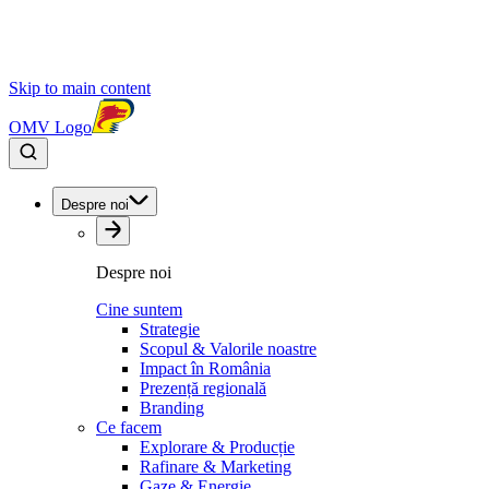
Skip to main content
OMV Logo
Despre noi
Despre noi
Cine suntem
Strategie
Scopul & Valorile noastre
Impact în România
Prezență regională
Branding
Ce facem
Explorare & Producție
Rafinare & Marketing
Gaze & Energie