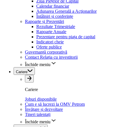
Ziua Piețelor de Capital
Calendar financiar
Adunarea Generală a Acţionarilor
Întâlniri și conferințe
Rapoarte și Prezentări
Rezultate Trimestriale
Rapoarte Anuale
Prezentare pentru piața de capital
Indicatori cheie
Oferte publice
Guvernanță corporativă
Contact Relația cu investitorii
Închide meniu
Cariere
Cariere
Joburi disponibile
Cum e să lucrezi la OMV Petrom
Învățare și dezvoltare
Tineri talentați
Închide meniu