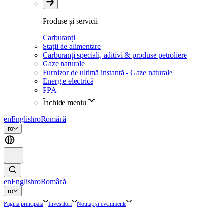
Produse și servicii
Carburanți
Stații de alimentare
Carburanți speciali, aditivi & produse petroliere
Gaze naturale
Furnizor de ultimă instanță - Gaze naturale
Energie electrică
PPA
Închide meniu
en
English
ro
Română
ro
en
English
ro
Română
ro
Pagina principală
Investitori
Noutăți și evenimente