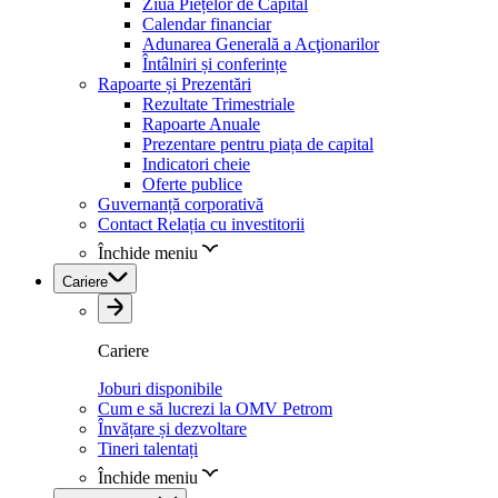
Ziua Piețelor de Capital
Calendar financiar
Adunarea Generală a Acţionarilor
Întâlniri și conferințe
Rapoarte și Prezentări
Rezultate Trimestriale
Rapoarte Anuale
Prezentare pentru piața de capital
Indicatori cheie
Oferte publice
Guvernanță corporativă
Contact Relația cu investitorii
Închide meniu
Cariere
Cariere
Joburi disponibile
Cum e să lucrezi la OMV Petrom
Învățare și dezvoltare
Tineri talentați
Închide meniu