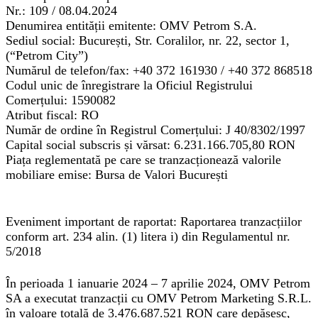
Nr.:
109 / 08
.04.2024
Denumirea entității emitente:
OMV Petrom S.A.
Sediul social:
București, Str. Coralilor, nr. 22, sector 1,
(“Petrom City”)
Numărul de telefon/fax:
+40 372 161930 / +40 372 868518
Codul unic de înregistrare la Oficiul Registrului
Comerțului:
1590082
Atribut fiscal:
RO
Număr de ordine în Registrul Comerțului:
J 40/8302/1997
Capital social subscris și vărsat:
6.231.166.705,80
RON
Piața reglementată pe care se tranzacționează valorile
mobiliare emise:
Bursa de Valori București
Eve
niment important de raportat: Raportarea tranzacțiilor
conform art. 234 alin. (1) litera i) din Regulamentul nr.
5/2018
În perioada 1 ianuarie 2024 – 7 aprilie 2024, OMV Petrom
SA a executat tranzacții cu
OMV Petrom Marketing S.R.L.
în valoare totală de
3.476.687.521
RON
care depășesc,