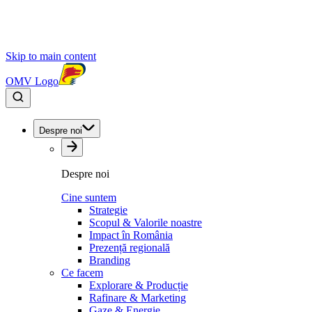
Skip to main content
OMV Logo
Despre noi
Despre noi
Cine suntem
Strategie
Scopul & Valorile noastre
Impact în România
Prezență regională
Branding
Ce facem
Explorare & Producție
Rafinare & Marketing
Gaze & Energie