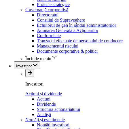
Proiecte strategice
Guvernanță corporativă
Directoratul
Consiliul de Supraveghere
Echilibrul de gen în rândul administratorilor
Adunarea Generală a Acţionarilor
Conformitate
Tranzacții efectuate de personalul de conducere
Managementul riscului
Documente corporative & politici
Închide meniu
Investitori
Investitori
Acțiuni și dividende
Acțiuni
Dividende
Structura acționariatului
Analiști
Noutăți și evenimente
Noutăți investitori