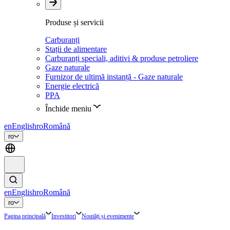
Produse și servicii
Carburanți
Stații de alimentare
Carburanți speciali, aditivi & produse petroliere
Gaze naturale
Furnizor de ultimă instanță - Gaze naturale
Energie electrică
PPA
Închide meniu
en
English
ro
Română
ro
en
English
ro
Română
ro
Pagina principală
Investitori
Noutăți și evenimente