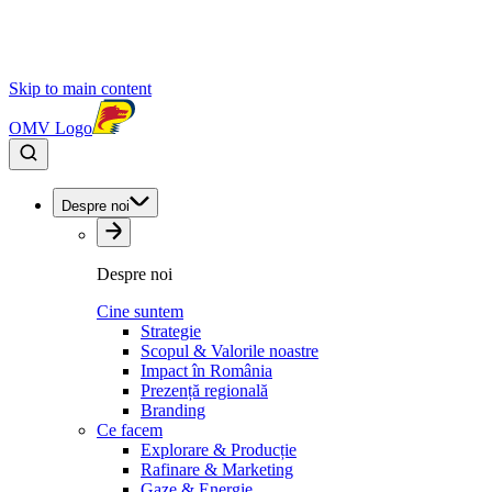
Skip to main content
OMV Logo
Despre noi
Despre noi
Cine suntem
Strategie
Scopul & Valorile noastre
Impact în România
Prezență regională
Branding
Ce facem
Explorare & Producție
Rafinare & Marketing
Gaze & Energie