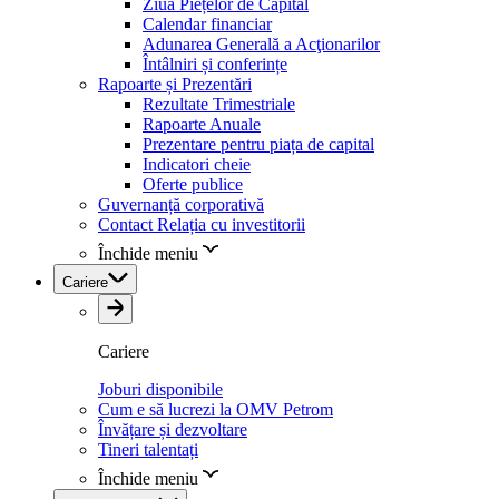
Ziua Piețelor de Capital
Calendar financiar
Adunarea Generală a Acţionarilor
Întâlniri și conferințe
Rapoarte și Prezentări
Rezultate Trimestriale
Rapoarte Anuale
Prezentare pentru piața de capital
Indicatori cheie
Oferte publice
Guvernanță corporativă
Contact Relația cu investitorii
Închide meniu
Cariere
Cariere
Joburi disponibile
Cum e să lucrezi la OMV Petrom
Învățare și dezvoltare
Tineri talentați
Închide meniu