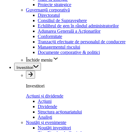
Proiecte strategice
Guvernanță corporativă
Directoratul
Consiliul de Supraveghere
Echilibrul de gen în rândul administratorilor
Adunarea Generală a Acţionarilor
Conformitate
Tranzacții efectuate de personalul de conducere
Managementul riscului
Documente corporative & politici
Închide meniu
Investitori
Investitori
Acțiuni și dividende
Acțiuni
Dividende
Structura acționariatului
Analiști
Noutăți și evenimente
Noutăți investitori