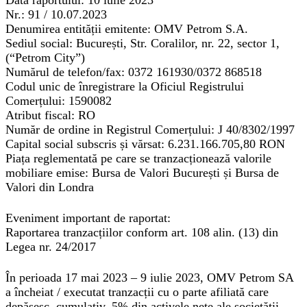
Data raportului:
10 iulie 2023
Nr.:
91 / 10.07.2023
Denumirea entității emitente:
OMV Petrom S.A.
Sediul social:
București, Str. Coralilor, nr. 22, sector 1,
(“Petrom City”)
Numărul de telefon/fax:
0372 161930/0372 868518
Codul unic de înregistrare la Oficiul Registrului
Comerțului:
1590082
Atribut fiscal:
RO
Număr de ordine in Registrul Comerțului:
J 40/8302/1997
Capital social subscris și vărsat:
6.231.166.705,80 RON
Piața reglementată pe care se tranzacționează valorile
mobiliare emise:
Bursa de Valori București și Bursa de
Valori din Londra
Eveniment important de raportat:
Raportarea tranzacțiilor conform art. 108 alin. (13) din
Legea nr. 24/2017
În perioada 17 mai 2023 – 9 iulie 2023, OMV Petrom SA
a încheiat / executat tranzacții cu o parte afiliată care
depășesc, cumulativ, 5% din activele nete ale societății,