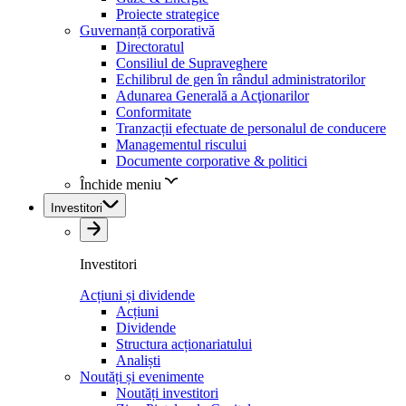
Proiecte strategice
Guvernanță corporativă
Directoratul
Consiliul de Supraveghere
Echilibrul de gen în rândul administratorilor
Adunarea Generală a Acţionarilor
Conformitate
Tranzacții efectuate de personalul de conducere
Managementul riscului
Documente corporative & politici
Închide meniu
Investitori
Investitori
Acțiuni și dividende
Acțiuni
Dividende
Structura acționariatului
Analiști
Noutăți și evenimente
Noutăți investitori