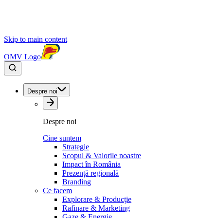
Skip to main content
OMV Logo
Despre noi
Despre noi
Cine suntem
Strategie
Scopul & Valorile noastre
Impact în România
Prezență regională
Branding
Ce facem
Explorare & Producție
Rafinare & Marketing
Gaze & Energie