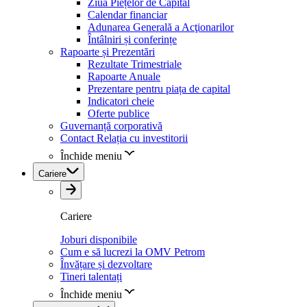
Ziua Piețelor de Capital
Calendar financiar
Adunarea Generală a Acţionarilor
Întâlniri și conferințe
Rapoarte și Prezentări
Rezultate Trimestriale
Rapoarte Anuale
Prezentare pentru piața de capital
Indicatori cheie
Oferte publice
Guvernanță corporativă
Contact Relația cu investitorii
Închide meniu
Cariere
Cariere
Joburi disponibile
Cum e să lucrezi la OMV Petrom
Învățare și dezvoltare
Tineri talentați
Închide meniu