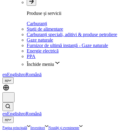
Produse și servicii
Carburanți
Stații de alimentare
Carburanți speciali, aditivi & produse petroliere
Gaze naturale
Furnizor de ultimă instanță - Gaze naturale
Energie electrică
PPA
Închide meniu
en
English
ro
Română
ro
en
English
ro
Română
ro
Pagina principală
Investitori
Noutăți și evenimente