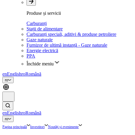
Produse și servicii
Carburanți
Stații de alimentare
Carburanți speciali, aditivi & produse petroliere
Gaze naturale
Furnizor de ultimă instanță - Gaze naturale
Energie electrică
PPA
Închide meniu
en
English
ro
Română
ro
en
English
ro
Română
ro
Pagina principală
Investitori
Noutăți și evenimente