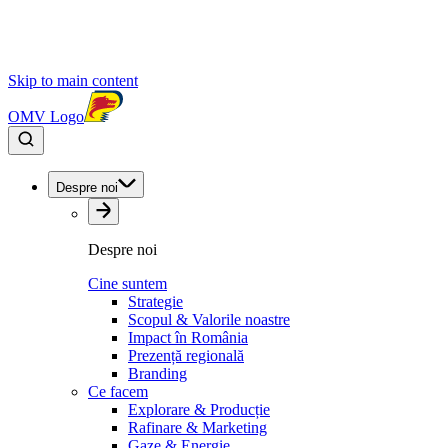
Skip to main content
OMV Logo
Despre noi
Despre noi
Cine suntem
Strategie
Scopul & Valorile noastre
Impact în România
Prezență regională
Branding
Ce facem
Explorare & Producție
Rafinare & Marketing
Gaze & Energie