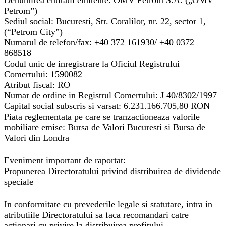
Denumirea entitatii emitente:
OMV Petrom S.A. („OMV
Petrom”)
Sediul social:
Bucuresti, Str. Coralilor, nr. 22, sector 1,
(“Petrom City”)
Numarul de telefon/fax:
+40 372 161930
/ +40 0372
868518
Codul unic de inregistrare la Oficiul Registrului
Comertului:
1590082
Atribut fiscal:
RO
Numar de ordine in Registrul Comertului:
J 40/8302/1997
Capital social subscris si varsat:
6.231.166.705,80 RON
Piata reglementata pe care se tranzactioneaza valorile
mobiliare emise:
Bursa de Valori Bucuresti si Bursa de
Valori din Londra
Eveniment important de raportat:
Propunerea Directoratului privind distribuirea de dividende
speciale
In conformitate cu prevederile legale si statutare, intra in
atributiile Directoratului sa faca recomandari catre
actionari cu privire la distribuirea profitului.