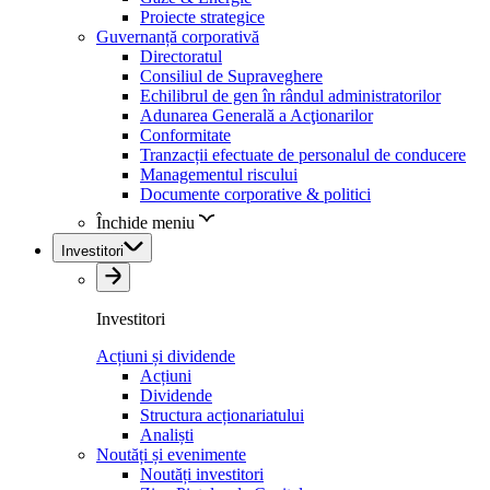
Proiecte strategice
Guvernanță corporativă
Directoratul
Consiliul de Supraveghere
Echilibrul de gen în rândul administratorilor
Adunarea Generală a Acţionarilor
Conformitate
Tranzacții efectuate de personalul de conducere
Managementul riscului
Documente corporative & politici
Închide meniu
Investitori
Investitori
Acțiuni și dividende
Acțiuni
Dividende
Structura acționariatului
Analiști
Noutăți și evenimente
Noutăți investitori