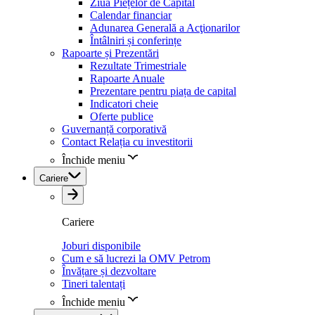
Ziua Piețelor de Capital
Calendar financiar
Adunarea Generală a Acţionarilor
Întâlniri și conferințe
Rapoarte și Prezentări
Rezultate Trimestriale
Rapoarte Anuale
Prezentare pentru piața de capital
Indicatori cheie
Oferte publice
Guvernanță corporativă
Contact Relația cu investitorii
Închide meniu
Cariere
Cariere
Joburi disponibile
Cum e să lucrezi la OMV Petrom
Învățare și dezvoltare
Tineri talentați
Închide meniu