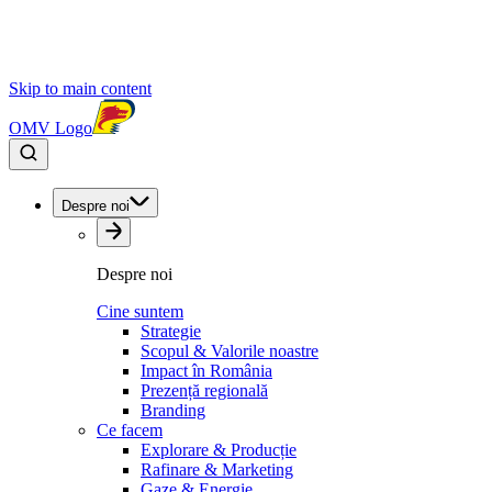
Skip to main content
OMV Logo
Despre noi
Despre noi
Cine suntem
Strategie
Scopul & Valorile noastre
Impact în România
Prezență regională
Branding
Ce facem
Explorare & Producție
Rafinare & Marketing
Gaze & Energie