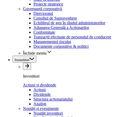
Proiecte strategice
Guvernanță corporativă
Directoratul
Consiliul de Supraveghere
Echilibrul de gen în rândul administratorilor
Adunarea Generală a Acţionarilor
Conformitate
Tranzacții efectuate de personalul de conducere
Managementul riscului
Documente corporative & politici
Închide meniu
Investitori
Investitori
Acțiuni și dividende
Acțiuni
Dividende
Structura acționariatului
Analiști
Noutăți și evenimente
Noutăți investitori