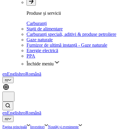
Produse și servicii
Carburanți
Stații de alimentare
Carburanți speciali, aditivi & produse petroliere
Gaze naturale
Furnizor de ultimă instanță - Gaze naturale
Energie electrică
PPA
Închide meniu
en
English
ro
Română
ro
en
English
ro
Română
ro
Pagina principală
Investitori
Noutăți și evenimente