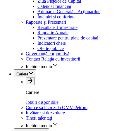
Ziua Piețelor de Capital
Calendar financiar
Adunarea Generală a Acţionarilor
Întâlniri și conferințe
Rapoarte și Prezentări
Rezultate Trimestriale
Rapoarte Anuale
Prezentare pentru piața de capital
Indicatori cheie
Oferte publice
Guvernanță corporativă
Contact Relația cu investitorii
Închide meniu
Cariere
Cariere
Joburi disponibile
Cum e să lucrezi la OMV Petrom
Învățare și dezvoltare
Tineri talentați
Închide meniu