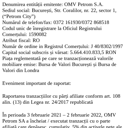
Denumirea entității emitente:
OMV Petrom S.A.
Sediul social:
București, Str. Coralilor, nr. 22, sector 1,
(“Petrom City”)
Numărul de telefon/fax:
0372 161930/0372 868518
Codul unic de înregistrare la Oficiul Registrului
Comerțului:
1590082
Atribut fiscal:
RO
Număr de ordine in Registrul Comerțului:
J 40/8302/1997
Capital social subscris și vărsat:
5.664.410.833,5 RON
Piața reglementată pe care se tranzacționează valorile
mobiliare emise:
Bursa de Valori București și Bursa de
Valori din Londra
Eveniment important de raportat:
Raportarea tranzacțiilor cu părți afiliate conform art. 108
alin. (13) din Legea nr. 24/2017 republicată
În perioada 3 februarie 2021 – 2 februarie 2022, OMV
Petrom SA a încheiat / executat tranzacții cu o parte
afiliată care depășesc, cumulativ, 5% din activele nete ale