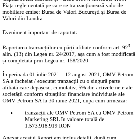
Piața reglementată pe care se tranzacționează valorile
mobiliare emise:
Bursa de Valori București și Bursa de
Valori din Londra
Eveniment important de raportat:
3
Raportarea tranzacțiilor cu părți afiliate conform art. 92
alin. (13) din Legea nr. 24/2017, așa cum a fost modificată
și completată prin Legea nr. 158/2020
În perioada 01 iulie 2021 – 12 august 2021, OMV Petrom
SA a încheiat / executat tranzacții cu o singură parte
afiliată care depășesc, cumulativ, 5% din activele nete ale
societății conform situațiilor financiare individuale ale
OMV Petrom SA la 30 iunie 2021, după cum urmează:
tranzacții ale OMV Petrom SA cu OMV Petrom
Marketing SRL în valoare totală de
1.573.918.919 RON
Anexat acestui Raport am inclus detalii, după cum