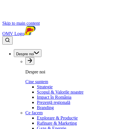
Skip to main content
OMV Logo
Despre noi
Despre noi
Cine suntem
Strategie
Scopul & Valorile noastre
Impact în România
Prezență regională
Branding
Ce facem
Explorare & Producție
Rafinare & Marketing
Gaze & Energie