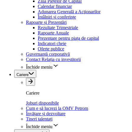
Ziua Piețelor de Capital
Calendar financiar
Adunarea Generală a Acţionarilor
Întâlniri și conferințe
Rapoarte și Prezentări
Rezultate Trimestriale
Rapoarte Anuale
Prezentare pentru piața de capital
Indicatori cheie
Oferte publice
Guvernanță corporativă
Contact Relația cu investitorii
Închide meniu
Cariere
Cariere
Joburi disponibile
Cum e să lucrezi la OMV Petrom
Învățare și dezvoltare
Tineri talentați
Închide meniu