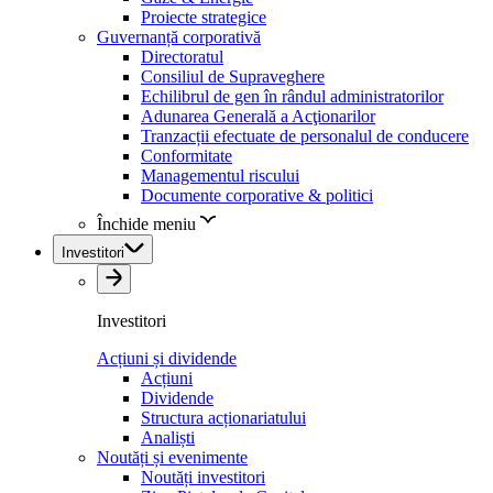
Proiecte strategice
Guvernanță corporativă
Directoratul
Consiliul de Supraveghere
Echilibrul de gen în rândul administratorilor
Adunarea Generală a Acţionarilor
Tranzacții efectuate de personalul de conducere
Conformitate
Managementul riscului
Documente corporative & politici
Închide meniu
Investitori
Investitori
Acțiuni și dividende
Acțiuni
Dividende
Structura acționariatului
Analiști
Noutăți și evenimente
Noutăți investitori