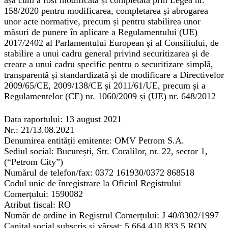
așa cum a fost modificată și completată prin Legea nr.
158/2020 pentru modificarea, completarea și abrogarea
unor acte normative, precum și pentru stabilirea unor
măsuri de punere în aplicare a Regulamentului (UE)
2017/2402 al Parlamentului European și al Consiliului, de
stabilire a unui cadru general privind securitizarea și de
creare a unui cadru specific pentru o securitizare simplă,
transparentă și standardizată și de modificare a Directivelor
2009/65/CE, 2009/138/CE și 2011/61/UE, precum și a
Regulamentelor (CE) nr. 1060/2009 și (UE) nr. 648/2012
Data raportului:
13 august 2021
Nr.:
21/13.08.2021
Denumirea entității emitente:
OMV Petrom S.A.
Sediul social:
București, Str. Coralilor, nr. 22, sector 1,
(“Petrom City”)
Numărul de telefon/fax:
0372 161930/0372 868518
Codul unic de înregistrare la Oficiul Registrului
Comerțului:
1590082
Atribut fiscal:
RO
Număr de ordine in Registrul Comerțului:
J 40/8302/1997
Capital social subscris și vărsat:
5.664.410.833,5 RON