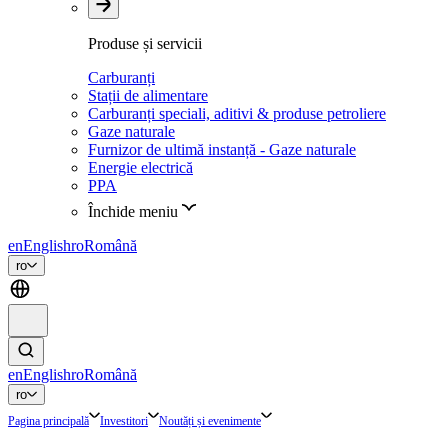
Produse și servicii
Carburanți
Stații de alimentare
Carburanți speciali, aditivi & produse petroliere
Gaze naturale
Furnizor de ultimă instanță - Gaze naturale
Energie electrică
PPA
Închide meniu
en
English
ro
Română
ro
en
English
ro
Română
ro
Pagina principală
Investitori
Noutăți și evenimente