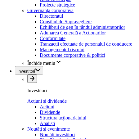
Proiecte strategice
Guvernanță corporativă
Directoratul
Consiliul de Supraveghere
Echilibrul de gen în rândul administratorilor
Adunarea Generală a Acţionarilor
Conformitate
Tranzacții efectuate de personalul de conducere
Managementul riscului
Documente corporative & politici
Închide meniu
Investitori
Investitori
Acțiuni și dividende
Acțiuni
Dividende
Structura acționariatului
Analiști
Noutăți și evenimente
Noutăți investitori