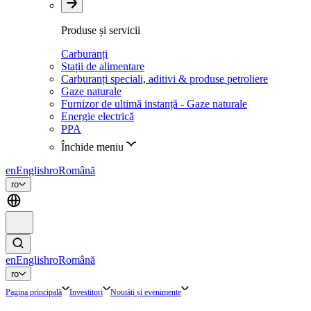
Produse și servicii
Carburanți
Stații de alimentare
Carburanți speciali, aditivi & produse petroliere
Gaze naturale
Furnizor de ultimă instanță - Gaze naturale
Energie electrică
PPA
Închide meniu
en
English
ro
Română
ro
en
English
ro
Română
ro
Pagina principală
Investitori
Noutăți și evenimente