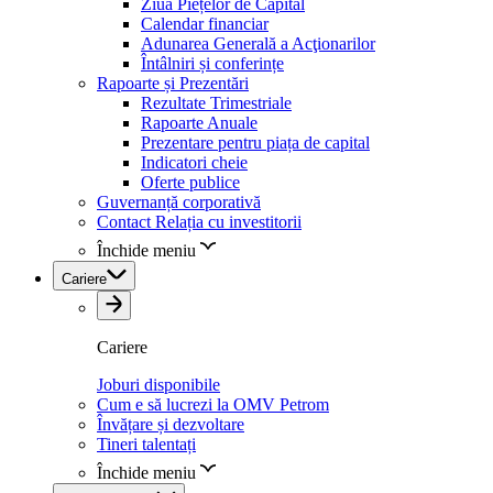
Ziua Piețelor de Capital
Calendar financiar
Adunarea Generală a Acţionarilor
Întâlniri și conferințe
Rapoarte și Prezentări
Rezultate Trimestriale
Rapoarte Anuale
Prezentare pentru piața de capital
Indicatori cheie
Oferte publice
Guvernanță corporativă
Contact Relația cu investitorii
Închide meniu
Cariere
Cariere
Joburi disponibile
Cum e să lucrezi la OMV Petrom
Învățare și dezvoltare
Tineri talentați
Închide meniu