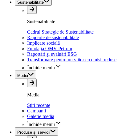
Sustenabilitate
Sustenabilitate
Cadrul Strategic de Sustenabilitate
Rapoarte de sustenabilitate
Implicare socială
Fundația OMV Petrom
Raportări și evaluări ESG
Transformare pentru un viitor cu emisii reduse
Închide meniu
Media
Media
Știri recente
Campanii
Galerie media
Închide meniu
Produse și servicii