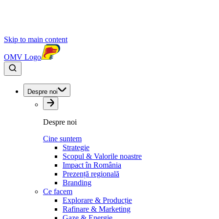
Skip to main content
OMV Logo
Despre noi
Despre noi
Cine suntem
Strategie
Scopul & Valorile noastre
Impact în România
Prezență regională
Branding
Ce facem
Explorare & Producție
Rafinare & Marketing
Gaze & Energie