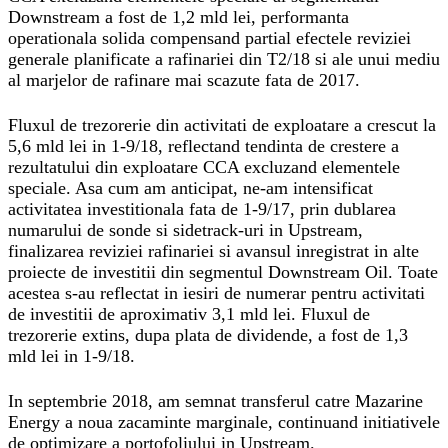
Downstream a fost de 1,2 mld lei, performanta
operationala solida compensand partial efectele reviziei
generale planificate a rafinariei din T2/18 si ale unui mediu
al marjelor de rafinare mai scazute fata de 2017.
Fluxul de trezorerie din activitati de exploatare a crescut la
5,6 mld lei in 1-9/18, reflectand tendinta de crestere a
rezultatului din exploatare CCA excluzand elementele
speciale. Asa cum am anticipat, ne-am intensificat
activitatea investitionala fata de 1-9/17, prin dublarea
numarului de sonde si sidetrack-uri in Upstream,
finalizarea reviziei rafinariei si avansul inregistrat in alte
proiecte de investitii din segmentul Downstream Oil. Toate
acestea s-au reflectat in iesiri de numerar pentru activitati
de investitii de aproximativ 3,1 mld lei. Fluxul de
trezorerie extins, dupa plata de dividende, a fost de 1,3
mld lei in 1-9/18.
In septembrie 2018, am semnat transferul catre Mazarine
Energy a noua zacaminte marginale, continuand initiativele
de optimizare a portofoliului in Upstream.