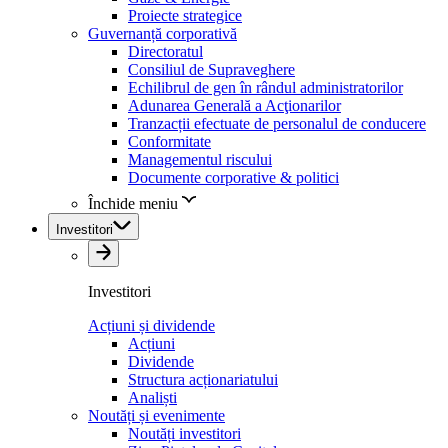
Proiecte strategice
Guvernanță corporativă
Directoratul
Consiliul de Supraveghere
Echilibrul de gen în rândul administratorilor
Adunarea Generală a Acţionarilor
Tranzacții efectuate de personalul de conducere
Conformitate
Managementul riscului
Documente corporative & politici
Închide meniu
Investitori
Investitori
Acțiuni și dividende
Acțiuni
Dividende
Structura acționariatului
Analiști
Noutăți și evenimente
Noutăți investitori