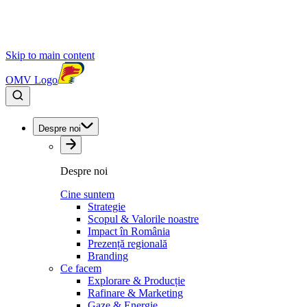
Skip to main content
OMV Logo
Despre noi
Despre noi
Cine suntem
Strategie
Scopul & Valorile noastre
Impact în România
Prezență regională
Branding
Ce facem
Explorare & Producție
Rafinare & Marketing
Gaze & Energie