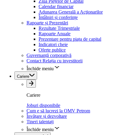
Ziua Piețelor de Capital
Calendar financiar
Adunarea Generală a Acţionarilor
Întâlniri și conferințe
Rapoarte și Prezentări
Rezultate Trimestriale
Rapoarte Anuale
Prezentare pentru piața de capital
Indicatori cheie
Oferte publice
Guvernanță corporativă
Contact Relația cu investitorii
Închide meniu
Cariere
Cariere
Joburi disponibile
Cum e să lucrezi la OMV Petrom
Învățare și dezvoltare
Tineri talentați
Închide meniu