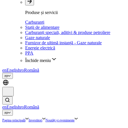
Produse și servicii
Carburanți
Stații de alimentare
Carburanți speciali, aditivi & produse petroliere
Gaze naturale
Furnizor de ultimă instanță - Gaze naturale
Energie electrică
PPA
Închide meniu
en
English
ro
Română
ro
en
English
ro
Română
ro
Pagina principală
Investitori
Noutăți și evenimente