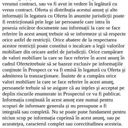
vreunui contract, sau va fi avut in vedere în legătură cu
vreun contract. Oferta și distribuția acestui anunț și alte
informații în legatura cu Oferta în anumite jurisdicții poate
fi restricționată prin lege iar persoanele care intra în
posesia oricăror documente sau informații la care se face
referire în acest anunţ trebuie să se informeze și să respecte
orice astfel de restricții. Orice abatere de la respectarea
acestor restricții poate constitui o incalcare a legii valorilor
mobiliare din oricare astfel de jurisdicții. Orice cumpărare
de valori mobiliare la care se face referire în acest anunţ în
cadrul Oferteitrebuie să se bazeze exclusiv pe informaţiile
conţinute în Prospect ce va fi emisă în legatură cu Oferta şi
admiterea la tranzacţionare. Înainte de a cumpăra orice
valori mobiliare la care se face referire în acest anunţ,
persoanele trebuie să se asigure că au inţeles şi acceptat pe
deplin riscurile enumerate in Prospectul ce va fi publicat.
Informația conținută în acest anunț este numai pentru
scopuri de informare generala și nu presupune a fi
integrală sau completă. Nu se poate pune fundament pentru
niciun scop pe informația cuprinsă în acest anunţ, sau pe
acurateţea, caracterul complet sau corectitudinea acesteia.