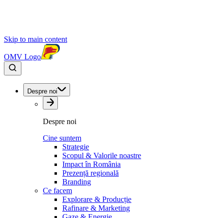
Skip to main content
OMV Logo
Despre noi
Despre noi
Cine suntem
Strategie
Scopul & Valorile noastre
Impact în România
Prezență regională
Branding
Ce facem
Explorare & Producție
Rafinare & Marketing
Gaze & Energie