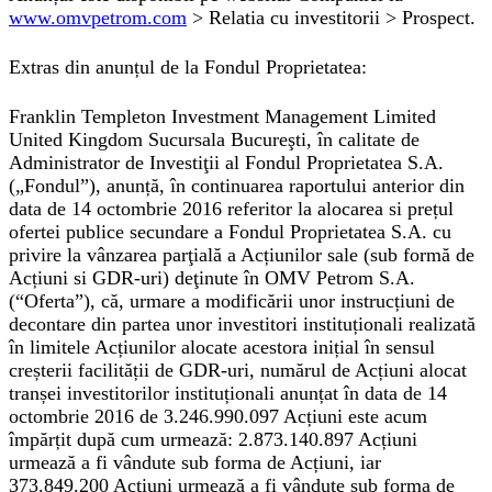
www.omvpetrom.com
> Relatia cu investitorii > Prospect.
Extras din anunțul de la Fondul Proprietatea:
Franklin Templeton Investment Management Limited
United Kingdom Sucursala Bucureşti, în calitate de
Administrator de Investiţii al Fondul Proprietatea S.A.
(„Fondul”), anunță, în continuarea raportului anterior din
data de 14 octombrie 2016 referitor la alocarea si prețul
ofertei publice secundare a Fondul Proprietatea S.A. cu
privire la vânzarea parţială a Acțiunilor sale (sub formă de
Acțiuni si GDR-uri) deţinute în OMV Petrom S.A.
(“Oferta”), că, urmare a modificării unor instrucțiuni de
decontare din partea unor investitori instituționali realizată
în limitele Acțiunilor alocate acestora inițial în sensul
creșterii facilității de GDR-uri, numărul de Acțiuni alocat
tranșei investitorilor instituționali anunțat în data de 14
octombrie 2016 de 3.246.990.097 Acțiuni este acum
împărțit după cum urmează: 2.873.140.897 Acțiuni
urmează a fi vândute sub forma de Acțiuni, iar
373.849.200 Acțiuni urmează a fi vândute sub forma de