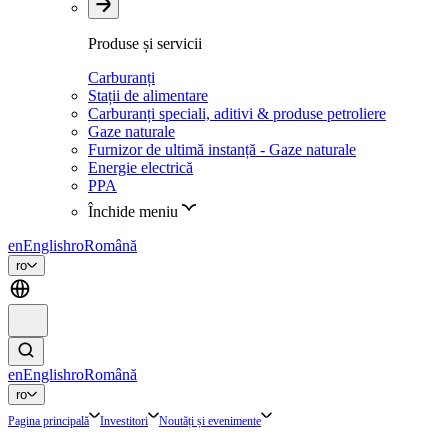
Produse și servicii
Carburanți
Stații de alimentare
Carburanți speciali, aditivi & produse petroliere
Gaze naturale
Furnizor de ultimă instanță - Gaze naturale
Energie electrică
PPA
Închide meniu
en
English
ro
Română
ro
en
English
ro
Română
ro
Pagina principală
Investitori
Noutăți și evenimente