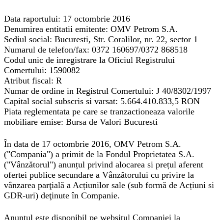
Data raportului:
17 octombrie 2016
Denumirea entitatii emitente:
OMV Petrom S.A.
Sediul social:
Bucuresti, Str. Coralilor, nr. 22, sector 1
Numarul de telefon/fax:
0372 160697/0372 868518
Codul unic de inregistrare la Oficiul Registrului
Comertului:
1590082
Atribut fiscal:
R
Numar de ordine in Registrul Comertului:
J 40/8302/1997
Capital social subscris si varsat:
5.664.410.833,5 RON
Piata reglementata pe care se tranzactioneaza valorile
mobiliare emise:
Bursa de Valori Bucuresti
În data de 17 octombrie 2016, OMV Petrom S.A.
("Compania") a primit de la Fondul Proprietatea S.A.
("Vânzătorul") anunțul privind alocarea si prețul aferent
ofertei publice secundare a Vânzătorului cu privire la
vânzarea parţială a Acțiunilor sale (sub formă de Acțiuni si
GDR-uri) deţinute în Companie.
Anunțul este disponibil pe websitul Companiei la