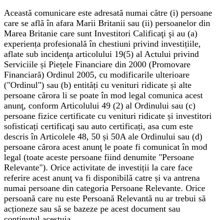
Această comunicare este adresată numai către (i) persoane
care se află în afara Marii Britanii sau (ii) persoanelor din
Marea Britanie care sunt Investitori Calificaţi şi au (a)
experiența profesională în chestiuni privind investițiile,
aflate sub incidenţa articolului 19(5) al Actului privind
Serviciile și Piețele Financiare din 2000 (Promovare
Financiară) Ordinul 2005, cu modificarile ulterioare
("Ordinul") sau (b) entități cu venituri ridicate și alte
persoane cărora li se poate în mod legal comunica acest
anunţ, conform Articolului 49 (2) al Ordinului sau (c)
persoane fizice certificate cu venituri ridicate și investitori
sofisticați certificaţi sau auto certificați, asa cum este
descris în Articolele 48, 50 și 50A ale Ordinului sau (d)
persoane cărora acest anunţ le poate fi comunicat în mod
legal (toate aceste persoane fiind denumite "Persoane
Relevante"). Orice activitate de investiții la care face
referire acest anunţ va fi disponibilă catre și va antrena
numai persoane din categoria Persoane Relevante. Orice
persoană care nu este Persoană Relevantă nu ar trebui să
acționeze sau să se bazeze pe acest document sau
conținutul acestuia.