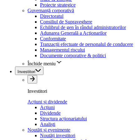
Proiecte strategice
Guvernanță corporativă
Directoratul
Consiliul de Supraveghere
Echilibrul de gen în rândul administratorilor
Adunarea Generală a Acţionarilor
Conformitate
Tranzacții efectuate de personalul de conducere
Managementul riscului
Documente corporative & politici
Închide meniu
Investitori
Investitori
Acțiuni și dividende
Acțiuni
Dividende
Structura acționariatului
Analiști
Noutăți și evenimente
Noutăți investitori