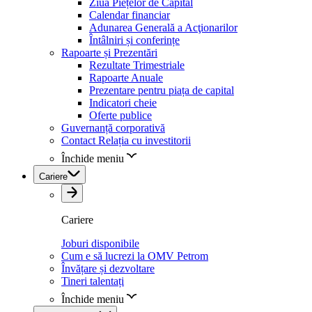
Ziua Piețelor de Capital
Calendar financiar
Adunarea Generală a Acţionarilor
Întâlniri și conferințe
Rapoarte și Prezentări
Rezultate Trimestriale
Rapoarte Anuale
Prezentare pentru piața de capital
Indicatori cheie
Oferte publice
Guvernanță corporativă
Contact Relația cu investitorii
Închide meniu
Cariere
Cariere
Joburi disponibile
Cum e să lucrezi la OMV Petrom
Învățare și dezvoltare
Tineri talentați
Închide meniu