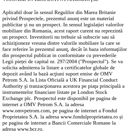
Aplicabil doar în sensul Regulilor din Marea Britanie
privind Prospectele, prezentul anunţ este un material
publicitar și nu un prospect. In sensul legislației valorilor
mobiliare din Romania, acest raport curent nu reprezintă
un prospect. Investitorii nu trebuie să subscrie sau să
achiziţioneze vreuna dintre valorile mobiliare la care se
face referire în prezentul anunţ, decât în baza informaţiilor
din prospectul publicat in conformitate cu prevederile
Legii pieței de capital nr. 297/2004 ("Prospectul"). Se va
solicita admiterea la listare a certificatelor globale de
depozit având la bază acţiuni suport emise de OMV
Petrom S.A. la Lista Oficială a UK Financial Conduct
Authority şi tranzacţionarea acestora pe piaţa principală a
instrumentelor financiare listate pe London Stock
Exchange plc. Prospectul este disponibil pe pagina de
internet a OMV Petrom S.A. la adresa
www.omvpetrom.com, pe pagina de internet a Fondul
Proprietatea S.A. la adresa www.fondulproprietatea.ro și
pe pagina de internet a Bancii Comerciale Romane la
adresa www.bcr.ro.