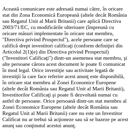
Această comunicare este adresată numai către, în oricare
stat din Zona Economică Europeană (altele decât România
sau Regatul Unit al Marii Britanii) care aplică Directiva
2003/71/EC, cu modificările ulterioare (împreună cu
oricare măsuri implementate în oricare stat membru,
"Directiva privind Prospectul"), acele persoane care se
califică drept investitori calificaţi (conform definiţiei din
Articolul 2(1)(e) din Directiva privind Prospectul)
("Investitori Calificaţi") dintr-un asemenea stat membru, şi
alte persoane cărora acest document le poate fi comunicat
în mod legal. Orice investiţie sau activitate legată de
investiţii la care face referire acest anunţ este disponibilă,
în oricare stat membru al Zonei Economice Europene
(altele decât România sau Regatul Unit al Marii Britanii),
Investitorilor Calificaţi şi poate fi dezvoltată numai cu
astfel de persoane. Orice persoană dintr-un stat membru al
Zonei Economice Europene (altele decât România sau
Regatul Unit al Marii Britanii) care nu este un Investitor
Calificat nu ar trebui să acţioneze sau să se bazeze pe acest
anunţ sau conţinutul acestui anunţ.