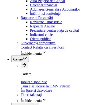
Ziua Piețelor de Capital
Calendar financiar
Adunarea Generală a Acţionarilor
Întâlniri și conferințe
Rapoarte și Prezentări
Rezultate Trimestriale
Rapoarte Anuale
Prezentare pentru piața de capital
Indicatori cheie
Oferte publice
Guvernanță corporativă
Contact Relația cu investitorii
Închide meniu
Cariere
Cariere
Joburi disponibile
Cum e să lucrezi la OMV Petrom
Învățare și dezvoltare
Tineri talentați
Închide meniu