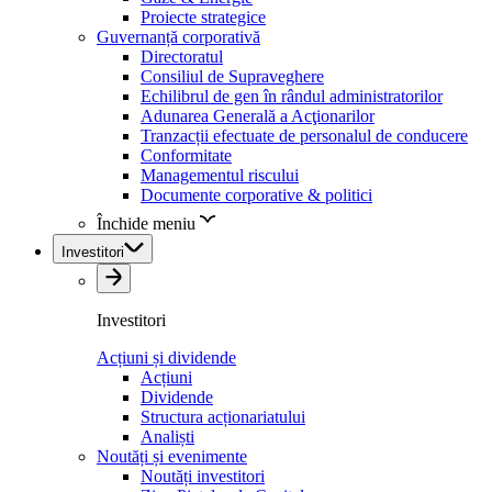
Proiecte strategice
Guvernanță corporativă
Directoratul
Consiliul de Supraveghere
Echilibrul de gen în rândul administratorilor
Adunarea Generală a Acţionarilor
Tranzacții efectuate de personalul de conducere
Conformitate
Managementul riscului
Documente corporative & politici
Închide meniu
Investitori
Investitori
Acțiuni și dividende
Acțiuni
Dividende
Structura acționariatului
Analiști
Noutăți și evenimente
Noutăți investitori