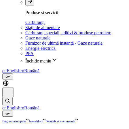
Produse și servicii
Carburanți
Stații de alimentare
Carburanți speciali, aditivi & produse petroliere
Gaze naturale
Furnizor de ultimă instanță - Gaze naturale
Energie electrică
PPA
Închide meniu
en
English
ro
Română
ro
en
English
ro
Română
ro
Pagina principală
Investitori
Noutăți și evenimente