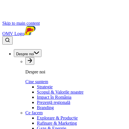
Skip to main content
OMV Logo
Despre noi
Despre noi
Cine suntem
Strategie
Scopul & Valorile noastre
Impact în România
Prezență regională
Branding
Ce facem
Explorare & Producție
Rafinare & Marketing
Gaze & Energie