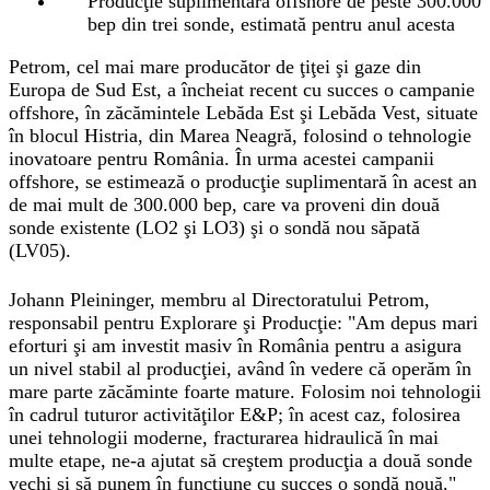
Producţie suplimentară offshore de peste 300.000
bep din trei sonde, estimată pentru anul acesta
Petrom, cel mai mare producător de ţiţei şi gaze din
Europa de Sud Est, a încheiat recent cu succes o campanie
offshore, în zăcămintele Lebăda Est şi Lebăda Vest, situate
în blocul Histria, din Marea Neagră, folosind o tehnologie
inovatoare pentru România. În urma acestei campanii
offshore, se estimează o producţie suplimentară în acest an
de mai mult de 300.000 bep, care va proveni din două
sonde existente (LO2 şi LO3) şi o sondă nou săpată
(LV05).
Johann Pleininger, membru al Directoratului Petrom,
responsabil pentru Explorare şi Producţie: "Am depus mari
eforturi şi am investit masiv în România pentru a asigura
un nivel stabil al producţiei, având în vedere că operăm în
mare parte zăcăminte foarte mature. Folosim noi tehnologii
în cadrul tuturor activităţilor E&P; în acest caz, folosirea
unei tehnologii moderne, fracturarea hidraulică în mai
multe etape, ne-a ajutat să creştem producţia a două sonde
vechi şi să punem în funcţiune cu succes o sondă nouă."