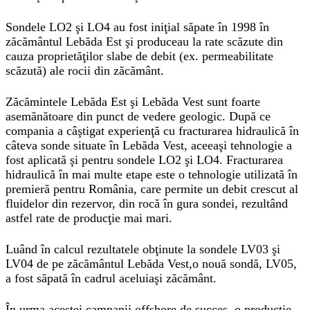
Sondele LO2 şi LO4 au fost iniţial săpate în 1998 în
zăcământul Lebăda Est şi produceau la rate scăzute din
cauza proprietăţilor slabe de debit (ex. permeabilitate
scăzută) ale rocii din zăcământ.
Zăcămintele Lebăda Est şi Lebăda Vest sunt foarte
asemănătoare din punct de vedere geologic. După ce
compania a câştigat experienţă cu fracturarea hidraulică în
câteva sonde situate în Lebăda Vest, aceeaşi tehnologie a
fost aplicată şi pentru sondele LO2 şi LO4. Fracturarea
hidraulică în mai multe etape este o tehnologie utilizată în
premieră pentru România, care permite un debit crescut al
fluidelor din rezervor, din rocă în gura sondei, rezultând
astfel rate de producţie mai mari.
Luând în calcul rezultatele obţinute la sondele LV03 şi
LV04 de pe zăcământul Lebăda Vest,o nouă sondă, LV05,
a fost săpată în cadrul aceluiaşi zăcământ.
În urma acestei campanii offshore de succes, o producţie