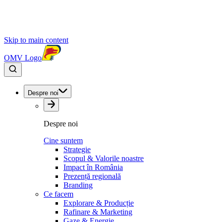
Skip to main content
OMV Logo
Despre noi
Despre noi
Cine suntem
Strategie
Scopul & Valorile noastre
Impact în România
Prezență regională
Branding
Ce facem
Explorare & Producție
Rafinare & Marketing
Gaze & Energie