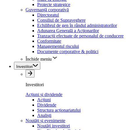
Proiecte strategice
Guvernanță corporativă
Directoratul
Consiliul de Supraveghere
Echilibrul de gen în rândul administratorilor
Adunarea Generală a Acţionarilor
Tranzacții efectuate de personalul de conducere
Conformitate
Managementul riscului
Documente corporative & politici
Închide meniu
Investitori
Investitori
Acțiuni și dividende
Acțiuni
Dividende
Structura acționariatului
Analiști
Noutăți și evenimente
Noutăți investitori