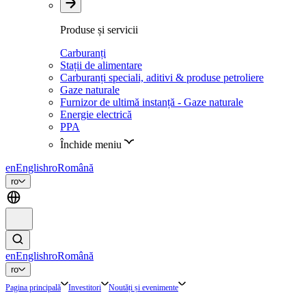
Produse și servicii
Carburanți
Stații de alimentare
Carburanți speciali, aditivi & produse petroliere
Gaze naturale
Furnizor de ultimă instanță - Gaze naturale
Energie electrică
PPA
Închide meniu
en
English
ro
Română
ro
en
English
ro
Română
ro
Pagina principală
Investitori
Noutăți și evenimente