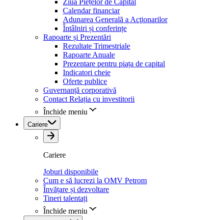
Ziua Piețelor de Capital
Calendar financiar
Adunarea Generală a Acţionarilor
Întâlniri și conferințe
Rapoarte și Prezentări
Rezultate Trimestriale
Rapoarte Anuale
Prezentare pentru piața de capital
Indicatori cheie
Oferte publice
Guvernanță corporativă
Contact Relația cu investitorii
Închide meniu
Cariere
Cariere
Joburi disponibile
Cum e să lucrezi la OMV Petrom
Învățare și dezvoltare
Tineri talentați
Închide meniu