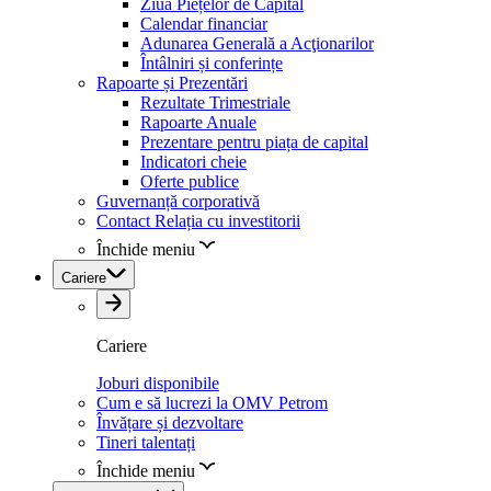
Ziua Piețelor de Capital
Calendar financiar
Adunarea Generală a Acţionarilor
Întâlniri și conferințe
Rapoarte și Prezentări
Rezultate Trimestriale
Rapoarte Anuale
Prezentare pentru piața de capital
Indicatori cheie
Oferte publice
Guvernanță corporativă
Contact Relația cu investitorii
Închide meniu
Cariere
Cariere
Joburi disponibile
Cum e să lucrezi la OMV Petrom
Învățare și dezvoltare
Tineri talentați
Închide meniu