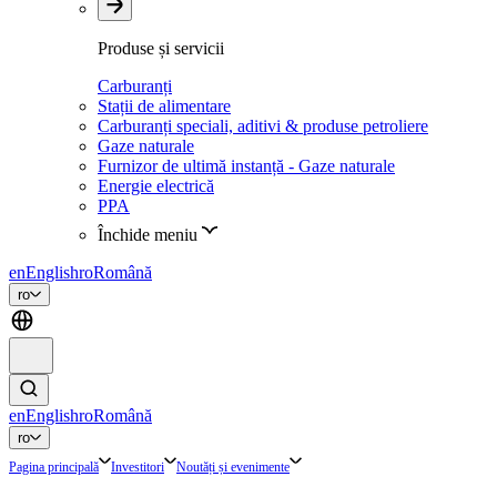
Produse și servicii
Carburanți
Stații de alimentare
Carburanți speciali, aditivi & produse petroliere
Gaze naturale
Furnizor de ultimă instanță - Gaze naturale
Energie electrică
PPA
Închide meniu
en
English
ro
Română
ro
en
English
ro
Română
ro
Pagina principală
Investitori
Noutăți și evenimente