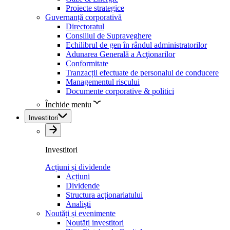
Proiecte strategice
Guvernanță corporativă
Directoratul
Consiliul de Supraveghere
Echilibrul de gen în rândul administratorilor
Adunarea Generală a Acţionarilor
Conformitate
Tranzacții efectuate de personalul de conducere
Managementul riscului
Documente corporative & politici
Închide meniu
Investitori
Investitori
Acțiuni și dividende
Acțiuni
Dividende
Structura acționariatului
Analiști
Noutăți și evenimente
Noutăți investitori