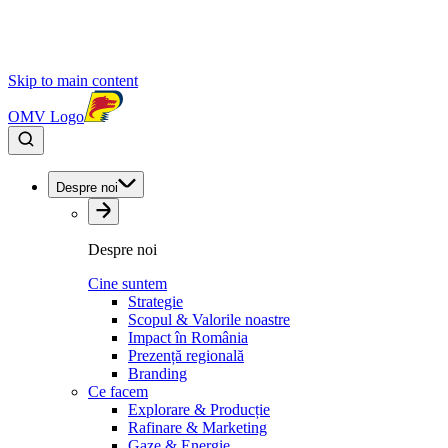
Skip to main content
OMV Logo
Despre noi
Despre noi
Cine suntem
Strategie
Scopul & Valorile noastre
Impact în România
Prezență regională
Branding
Ce facem
Explorare & Producție
Rafinare & Marketing
Gaze & Energie