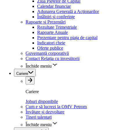
Ziua Piețelor de Capital
Calendar financiar
Adunarea Generală a Acţionarilor
Întâlniri și conferințe
Rapoarte și Prezentări
Rezultate Trimestriale
Rapoarte Anuale
Prezentare pentru piața de capital
Indicatori cheie
Oferte publice
Guvernanță corporativă
Contact Relația cu investitorii
Închide meniu
Cariere
Cariere
Joburi disponibile
Cum e să lucrezi la OMV Petrom
Învățare și dezvoltare
Tineri talentați
Închide meniu