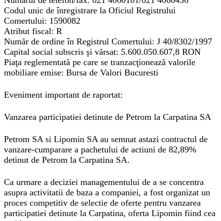
Numărul de telefon/fax: 021 4060101/021 4060436
Codul unic de înregistrare la Oficiul Registrului
Comertului: 1590082
Atribut fiscal: R
Număr de ordine în Registrul Comertului: J 40/8302/1997
Capital social subscris şi vărsat: 5.600.050.607,8 RON
Piaţa reglementată pe care se tranzacţionează valorile
mobiliare emise: Bursa de Valori Bucuresti
Eveniment important de raportat:
Vanzarea participatiei detinute de Petrom la Carpatina SA
Petrom SA si Lipomin SA au semnat astazi contractul de
vanzare-cumparare a pachetului de actiuni de 82,89%
detinut de Petrom la Carpatina SA.
Ca urmare a deciziei managementului de a se concentra
asupra activitatii de baza a companiei, a fost organizat un
proces competitiv de selectie de oferte pentru vanzarea
participatiei detinute la Carpatina, oferta Lipomin fiind cea