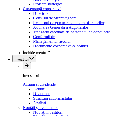
Proiecte strategice
Guvernanță corporativă
Directoratul
Consiliul de Supraveghere
Echilibrul de gen în rândul administratorilor
Adunarea Generală a Acţionarilor
Tranzacții efectuate de personalul de conducere
Conformitate
Managementul riscului
Documente corporative & politici
Închide meniu
Investitori
Investitori
Acțiuni și dividende
Acțiuni
Dividende
Structura acționariatului
Analiști
Noutăți și evenimente
Noutăți investitori