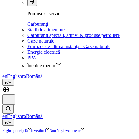
Produse și servicii
Carburanți
Stații de alimentare
Carburanți speciali, aditivi & produse petroliere
Gaze naturale
Furnizor de ultimă instanță - Gaze naturale
Energie electrică
PPA
Închide meniu
en
English
ro
Română
ro
en
English
ro
Română
ro
Pagina principală
Investitori
Noutăți și evenimente