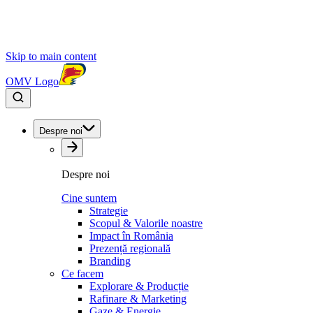
Skip to main content
OMV Logo
Despre noi
Despre noi
Cine suntem
Strategie
Scopul & Valorile noastre
Impact în România
Prezență regională
Branding
Ce facem
Explorare & Producție
Rafinare & Marketing
Gaze & Energie