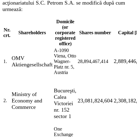
acţionariatului S.C. Petrom S.A. se modifică după cum
urmează:
Domicile
(or
Nr.
Shareholders
corporate
Shares number
Capital 
crt.
registered
office)
A-1090
Viena, Otto
OMV
2,889,446
1.
Wagner-
28,894,467,414
Aktiengesellschaft
Platz nr. 5,
Austria
Bucureşti,
Ministry of
Calea
Economy and
23,081,824,604
2,308,182
2.
Victoriei
Commerce
nr. 152
sector 1
One
Exchange