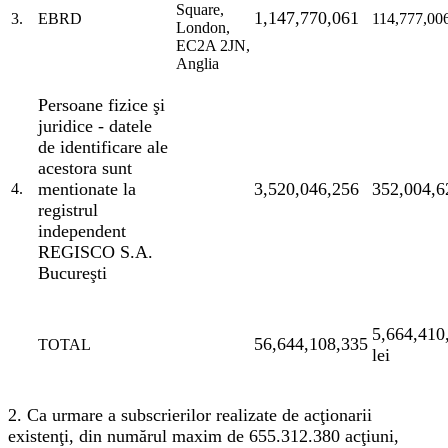
Square,
1,147,770,061
3.
EBRD
114,777,00
London,
EC2A 2JN,
Anglia
Persoane fizice şi
juridice - datele
de identificare ale
acestora sunt
mentionate la
3,520,046,256
352,004,6
4.
registrul
independent
REGISCO S.A.
Bucureşti
5,664,410
56,644,108,335
TOTAL
lei
2. Ca urmare a subscrierilor realizate de acţionarii
existenţi, din numărul maxim de 655.312.380 acţiuni,