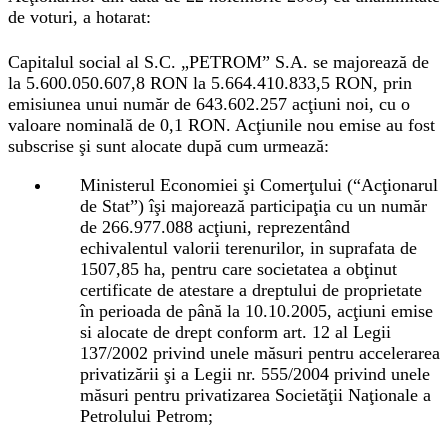
de voturi, a hotarat:
Capitalul social al S.C. „PETROM” S.A. se majorează de
la 5.600.050.607,8 RON la 5.664.410.833,5 RON, prin
emisiunea unui număr de 643.602.257 acţiuni noi, cu o
valoare nominală de 0,1 RON. Acţiunile nou emise au fost
subscrise şi sunt alocate după cum urmează:
Ministerul Economiei şi Comerţului (“Acţionarul
de Stat”) îşi majorează participaţia cu un număr
de 266.977.088 acţiuni, reprezentând
echivalentul valorii terenurilor, in suprafata de
1507,85 ha, pentru care societatea a obţinut
certificate de atestare a dreptului de proprietate
în perioada de până la 10.10.2005, acţiuni emise
si alocate de drept conform art. 12 al Legii
137/2002 privind unele măsuri pentru accelerarea
privatizării şi a Legii nr. 555/2004 privind unele
măsuri pentru privatizarea Societăţii Naţionale a
Petrolului Petrom;