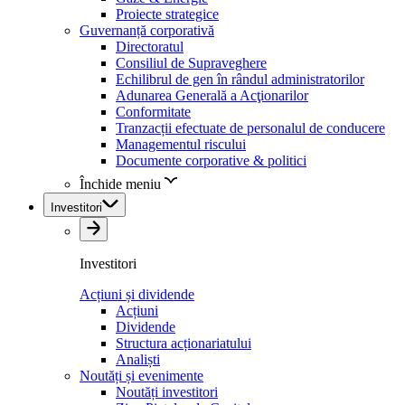
Proiecte strategice
Guvernanță corporativă
Directoratul
Consiliul de Supraveghere
Echilibrul de gen în rândul administratorilor
Adunarea Generală a Acţionarilor
Conformitate
Tranzacții efectuate de personalul de conducere
Managementul riscului
Documente corporative & politici
Închide meniu
Investitori
Investitori
Acțiuni și dividende
Acțiuni
Dividende
Structura acționariatului
Analiști
Noutăți și evenimente
Noutăți investitori