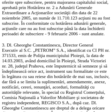
oferite spre subscriere, pentru majorarea capitalului social,
aprobată prin Hotărârea nr. 2 a Adunării Generale
Extraordinare a Acţionarilor societăţii din data de 22
noiembrie 2005, un număr de 11.710.123 acţiuni nu au fost
subscrise. În conformitate cu hotărârea adunării generale,
acţiunile care nu au fost subscrise până la data închiderii
perioadei de subscriere - 9 februarie 2006 - sunt anulate.
3. Dl. Gheorghe Constantinescu, Director General
Executiv al S.C. „PETROM” S.A., identificat cu CI PH nr.
371533, emis de Poliţia municipiului Ploieşti, la data de
14.03.2003, având domiciliul în Ploieşti, Strada Victoriei
nr. 28, judeţul Prahova, este împuternicit să semneze şi să
îndeplinească orice act, instrument sau formalitate ce este
în legătura cu sau reiese din hotărârile de mai sus, inclusiv,
dar fără a se limita la suplimentări, amendamente, anexe,
notificări, cereri, renunţări, acorduri, formalităţi cu
autorităţile relevante, în special cu Registrul Comerţului,
Comisia Naţională a Valorilor Mobiliare şi societatea de
registru independent, REGISCO S.A., după caz. Dl.
Gheorghe Constantinescu are dreptul de a delega oricare