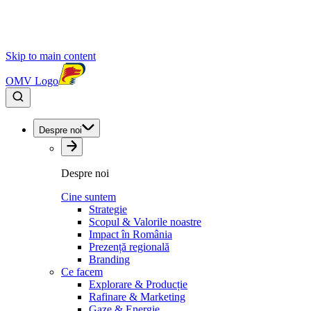
Skip to main content
OMV Logo
Despre noi
Despre noi
Cine suntem
Strategie
Scopul & Valorile noastre
Impact în România
Prezență regională
Branding
Ce facem
Explorare & Producție
Rafinare & Marketing
Gaze & Energie