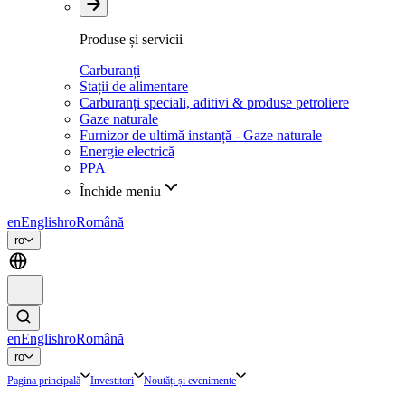
Produse și servicii
Carburanți
Stații de alimentare
Carburanți speciali, aditivi & produse petroliere
Gaze naturale
Furnizor de ultimă instanță - Gaze naturale
Energie electrică
PPA
Închide meniu
en
English
ro
Română
ro
en
English
ro
Română
ro
Pagina principală
Investitori
Noutăți și evenimente