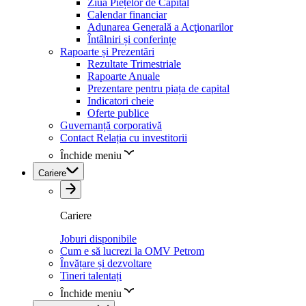
Ziua Piețelor de Capital
Calendar financiar
Adunarea Generală a Acţionarilor
Întâlniri și conferințe
Rapoarte și Prezentări
Rezultate Trimestriale
Rapoarte Anuale
Prezentare pentru piața de capital
Indicatori cheie
Oferte publice
Guvernanță corporativă
Contact Relația cu investitorii
Închide meniu
Cariere
Cariere
Joburi disponibile
Cum e să lucrezi la OMV Petrom
Învățare și dezvoltare
Tineri talentați
Închide meniu