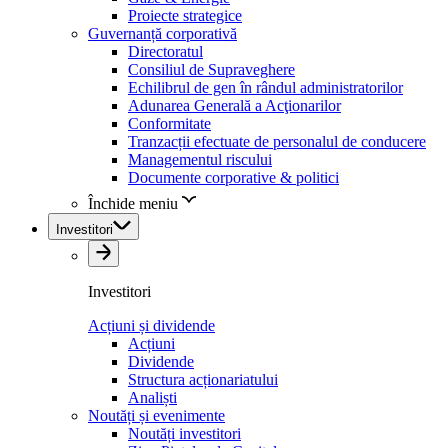
Proiecte strategice
Guvernanță corporativă
Directoratul
Consiliul de Supraveghere
Echilibrul de gen în rândul administratorilor
Adunarea Generală a Acţionarilor
Conformitate
Tranzacții efectuate de personalul de conducere
Managementul riscului
Documente corporative & politici
Închide meniu
Investitori
Investitori
Acțiuni și dividende
Acțiuni
Dividende
Structura acționariatului
Analiști
Noutăți și evenimente
Noutăți investitori