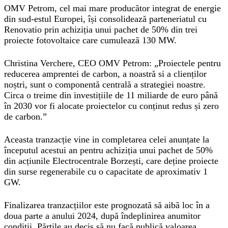
OMV Petrom, cel mai mare producător integrat de energie
din sud-estul Europei, își consolidează parteneriatul cu
Renovatio prin achiziția unui pachet de 50% din trei
proiecte fotovoltaice care cumulează 130 MW.
Christina Verchere, CEO OMV Petrom
: „Proiectele pentru
reducerea amprentei de carbon, a noastră si a clienților
noștri, sunt o componentă centrală a strategiei noastre.
Circa o treime din investițiile de 11 miliarde de euro până
în 2030 vor fi alocate proiectelor cu conținut redus și zero
de carbon.”
Aceasta tranzacție vine in completarea celei anunțate la
începutul acestui an pentru achiziția unui pachet de 50%
din acțiunile Electrocentrale Borzești, care deține proiecte
din surse regenerabile cu o capacitate de aproximativ 1
GW.
Finalizarea tranzacțiilor este prognozată să aibă loc în a
doua parte a anului 2024, după îndeplinirea anumitor
condiții. Părțile au decis să nu facă publică valoarea