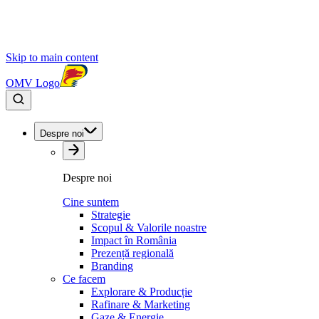
Skip to main content
OMV Logo
Despre noi
Despre noi
Cine suntem
Strategie
Scopul & Valorile noastre
Impact în România
Prezență regională
Branding
Ce facem
Explorare & Producție
Rafinare & Marketing
Gaze & Energie