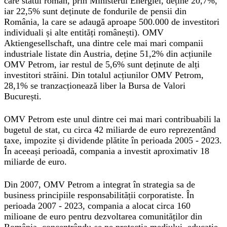
care statul român, prin Ministerul Energiei, deține 20,7%,
iar 22,5% sunt deținute de fondurile de pensii din
România, la care se adaugă aproape 500.000 de investitori
individuali și alte entități românești). OMV
Aktiengesellschaft, una dintre cele mai mari companii
industriale listate din Austria, deține 51,2% din acțiunile
OMV Petrom, iar restul de 5,6% sunt deținute de alți
investitori străini. Din totalul acțiunilor OMV Petrom,
28,1% se tranzacționează liber la Bursa de Valori
București.
OMV Petrom este unul dintre cei mai mari contribuabili la
bugetul de stat, cu circa 42 miliarde de euro reprezentând
taxe, impozite și dividende plătite în perioada 2005 - 2023.
În aceeași perioadă, compania a investit aproximativ 18
miliarde de euro.
Din 2007, OMV Petrom a integrat în strategia sa de
business principiile responsabilității corporatiste. În
perioada 2007 - 2023, compania a alocat circa 160
milioane de euro pentru dezvoltarea comunităților din