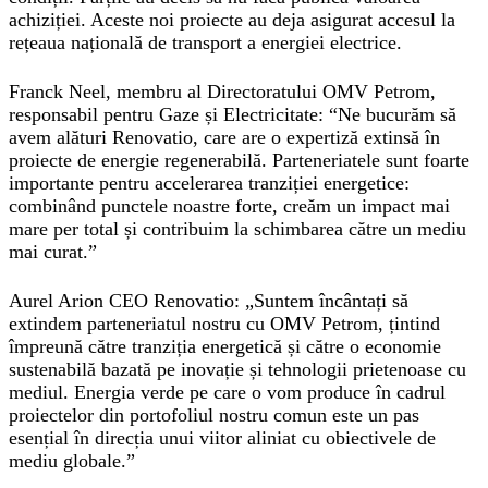
achiziției. Aceste noi proiecte au deja asigurat accesul la
rețeaua națională de transport a energiei electrice.
Franck Neel, membru al Directoratului OMV Petrom,
responsabil pentru Gaze și Electricitate
: “Ne bucurăm să
avem alături Renovatio, care are o expertiză extinsă în
proiecte de energie regenerabilă. Parteneriatele sunt foarte
importante pentru accelerarea tranziției energetice:
combinând punctele noastre forte, creăm un impact mai
mare per total și contribuim la schimbarea către un mediu
mai curat.”
Aurel Arion CEO Renovatio
: „Suntem încântați să
extindem parteneriatul nostru cu OMV Petrom, țintind
împreună către tranziția energetică și către o economie
sustenabilă bazată pe inovație și tehnologii prietenoase cu
mediul. Energia verde pe care o vom produce în cadrul
proiectelor din portofoliul nostru comun este un pas
esențial în direcția unui viitor aliniat cu obiectivele de
mediu globale.”