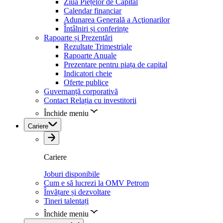
Ziua Piețelor de Capital
Calendar financiar
Adunarea Generală a Acţionarilor
Întâlniri și conferințe
Rapoarte și Prezentări
Rezultate Trimestriale
Rapoarte Anuale
Prezentare pentru piața de capital
Indicatori cheie
Oferte publice
Guvernanță corporativă
Contact Relația cu investitorii
Închide meniu
Cariere
Cariere
Joburi disponibile
Cum e să lucrezi la OMV Petrom
Învățare și dezvoltare
Tineri talentați
Închide meniu