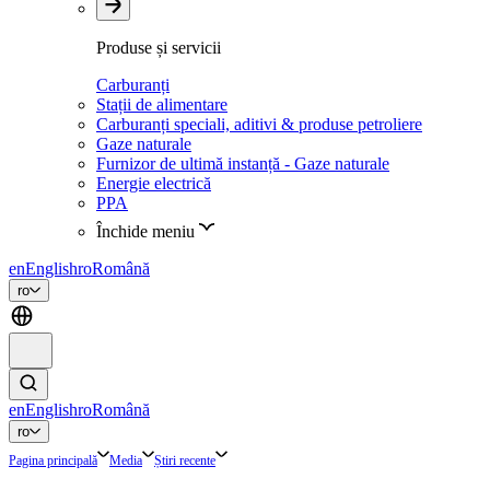
Produse și servicii
Carburanți
Stații de alimentare
Carburanți speciali, aditivi & produse petroliere
Gaze naturale
Furnizor de ultimă instanță - Gaze naturale
Energie electrică
PPA
Închide meniu
en
English
ro
Română
ro
en
English
ro
Română
ro
Pagina principală
Media
Știri recente