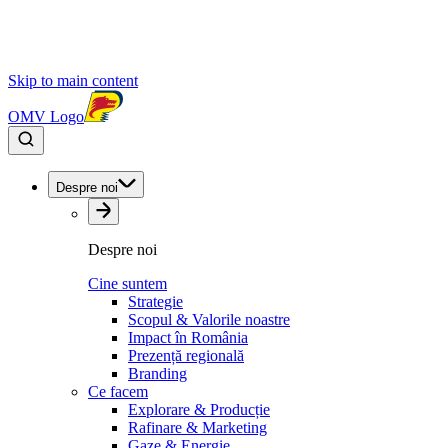
Skip to main content
OMV Logo
Despre noi
Despre noi
Cine suntem
Strategie
Scopul & Valorile noastre
Impact în România
Prezență regională
Branding
Ce facem
Explorare & Producție
Rafinare & Marketing
Gaze & Energie