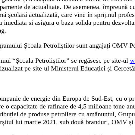
ipamente de actualitate. De asemenea, împreună cu M
colară actualizată, care vine în sprijinul profesori
 imediata si asigura o baza solida pentru dezvoltar
ng.
ogramului Școala Petroliștilor sunt angajați OMV P
mul “Școala Petroliștilor” se regăsesc pe site-ul
w
zualizat pe site-ul Ministerul Educației și Cercetări
anie de energie din Europa de Sud-Est, cu o produ
 o capacitate de rafinare de 4,5 milioane tone anua
ibuției de produse petroliere cu amănuntul, Grupul
fârșitul lui martie 2021, sub două branduri, OMV și