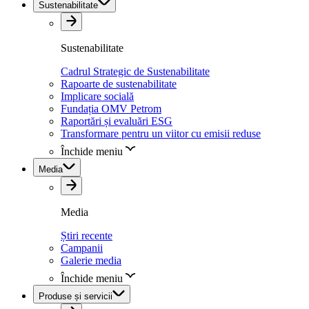
Sustenabilitate
Sustenabilitate
Cadrul Strategic de Sustenabilitate
Rapoarte de sustenabilitate
Implicare socială
Fundația OMV Petrom
Raportări și evaluări ESG
Transformare pentru un viitor cu emisii reduse
Închide meniu
Media
Media
Știri recente
Campanii
Galerie media
Închide meniu
Produse și servicii