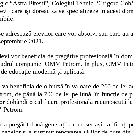
gic “Astra Pitești”, Colegiul Tehnic “Grigore Cob
evii care își doresc să se specializeze în acest dom
ibile.
se adresează elevilor care vor absolvi sau care au a
 septembrie 2021.
levi vor beneficia de pregătire profesională în dom
în cadrul companiei OMV Petrom. În plus, OMV Petrom
ă de educație modernă și aplicată.
ev va beneficia de o bursă în valoare de 200 de lei 
m, de până la 700 de lei pe lună, în funcție de per
or dobândi o calificare profesională recunoscută la
V Petrom.
r a pregătit două generații de meseriași calificați p
ia gazelor și a susținut renovarea sălilor de curs di