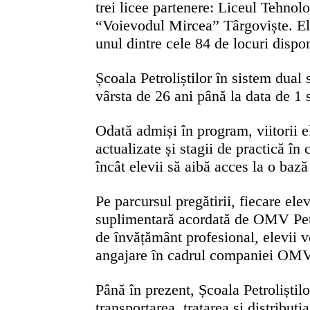
trei licee partenere:
Liceul Tehnolo
“Voievodul Mircea” Târgoviște.
El
unul dintre cele 84 de locuri dispon
Școala Petroliștilor în sistem dual 
vârsta de 26 ani până la data de 1
Odată admiși în program, viitorii e
actualizate și stagii de practică 
încât elevii să aibă acces la o baz
Pe parcursul pregătirii, fiecare el
suplimentară acordată de OMV Petro
de învățământ profesional, elevii v
angajare în cadrul companiei OM
Până în prezent, Școala Petroliștilo
transportarea, tratarea și distribuț