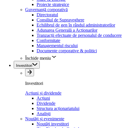
Proiecte strategice
Guvernanță corporativă
Directoratul
Consiliul de Supraveghere
Echilibrul de gen în rândul administratorilor
Adunarea Generală a Acţionarilor
Tranzacții efectuate de personalul de conducere
Conformitate
Managementul riscului
Documente corporative & politici
Închide meniu
Investitori
Investitori
Acțiuni și dividende
Acțiuni
Dividende
Structura acționariatului
Analiști
Noutăți și evenimente
Noutăți investitori