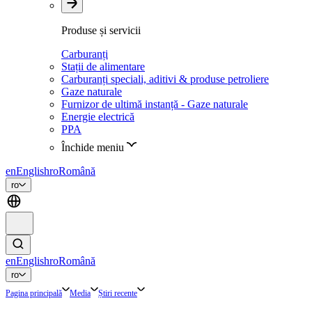
Produse și servicii
Carburanți
Stații de alimentare
Carburanți speciali, aditivi & produse petroliere
Gaze naturale
Furnizor de ultimă instanță - Gaze naturale
Energie electrică
PPA
Închide meniu
en
English
ro
Română
ro
en
English
ro
Română
ro
Pagina principală
Media
Știri recente