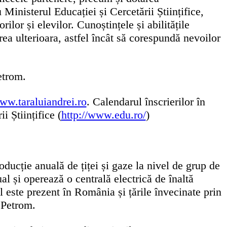
inisterul Educației și Cercetării Științifice,
lor și elevilor. Cunoștințele și abilitățile
ea ulterioara, astfel încât să corespundă nevoilor
etrom.
ww.taraluiandrei.ro
. Calendarul înscrierilor în
i Științifice (
http://www.edu.ro/
)
cție anuală de țiței și gaze la nivel de grup de
l și operează o centrală electrică de înaltă
 este prezent în România și țările învecinate prin
 Petrom.