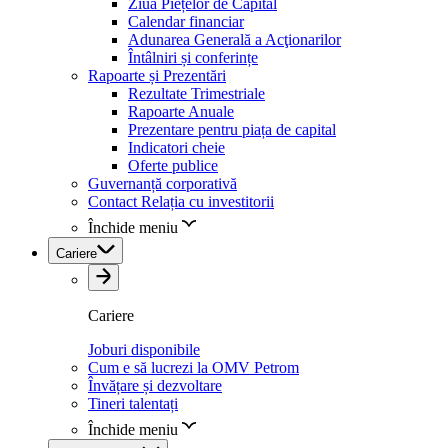
Ziua Piețelor de Capital
Calendar financiar
Adunarea Generală a Acţionarilor
Întâlniri și conferințe
Rapoarte și Prezentări
Rezultate Trimestriale
Rapoarte Anuale
Prezentare pentru piața de capital
Indicatori cheie
Oferte publice
Guvernanță corporativă
Contact Relația cu investitorii
Închide meniu
Cariere
Cariere
Joburi disponibile
Cum e să lucrezi la OMV Petrom
Învățare și dezvoltare
Tineri talentați
Închide meniu