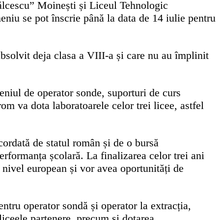
ălcescu” Moinești și Liceul Tehnologic
eniu se pot înscrie până la data de 14 iulie pentru
bsolvit deja clasa a VIII-a și care nu au împlinit
eniul de operator sonde, suporturi de curs
 va dota laboratoarele celor trei licee, astfel
acordată de statul român și de o bursă
formanța școlară. La finalizarea celor trei ani
 nivel european și vor avea oportunități de
entru operator sondă și operator la extracția,
n liceele partenere, precum și dotarea