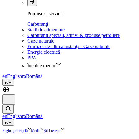
Produse și servicii
Carburanți
Stații de alimentare
Carburanți speciali, aditivi & produse petroliere
Gaze naturale
Furnizor de ultimă instanță - Gaze naturale
Energie electrică
PPA
Închide meniu
en
English
ro
Română
ro
en
English
ro
Română
ro
Pagina principală
Media
Știri recente