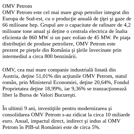
OMV Petrom
OMV Petrom este cel mai mare grup petrolier integrat din
Europa de Sud-est, cu o producţie anuală de ţiţei şi gaze de
66 milioane bep. Grupul are o capacitate de rafinare de 4,2
milioane tone anual şi deține o centrala electrica de înalta
eficienta de 860 MW si un parc eolian de 45 MW. Pe piaţa
distribuţiei de produse petroliere, OMV Petrom este
prezent pe pieţele din România şi ţările învecinate prin
intermediul a circa 800 benzinării.
OMV, cea mai mare companie industrială listată din
Austria, deţine 51,01% din acţiunile OMV Petrom, statul
român, prin Ministerul Economiei, deţine 20,64%, Fondul
Proprietatea deţine 18,99%, iar 9,36% se tranzacţionează
liber la Bursa de Valori Bucureşti.
În ultimii 9 ani, investiţiile pentru modernizarea şi
consolidarea OMV Petrom s-au ridicat la circa 10 miliarde
euro. Anual, impactul direct, indirect şi indus al OMV
Petrom în PIB-ul României este de circa 5%.