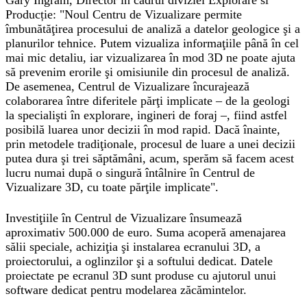
Gary Ingram, Director in cadrul diviziei Explorare si
Producție: "Noul Centru de Vizualizare permite
îmbunătăţirea procesului de analiză a datelor geologice şi a
planurilor tehnice. Putem vizualiza informaţiile până în cel
mai mic detaliu, iar vizualizarea în mod 3D ne poate ajuta
să prevenim erorile şi omisiunile din procesul de analiză.
De asemenea, Centrul de Vizualizare încurajează
colaborarea între diferitele părţi implicate – de la geologi
la specialişti în explorare, ingineri de foraj –, fiind astfel
posibilă luarea unor decizii în mod rapid. Dacă înainte,
prin metodele tradiţionale, procesul de luare a unei decizii
putea dura şi trei săptămâni, acum, sperăm să facem acest
lucru numai după o singură întâlnire în Centrul de
Vizualizare 3D, cu toate părţile implicate".
Investiţiile în Centrul de Vizualizare însumează
aproximativ 500.000 de euro. Suma acoperă amenajarea
sălii speciale, achiziţia şi instalarea ecranului 3D, a
proiectorului, a oglinzilor şi a softului dedicat. Datele
proiectate pe ecranul 3D sunt produse cu ajutorul unui
software dedicat pentru modelarea zăcămintelor.