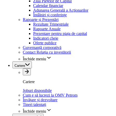
Ziua Piețelor de Capital
Calendar financiar
Adunarea Generală a Acţionarilor
Întâlniri și conferințe
Rapoarte și Prezentări
Rezultate Trimestriale
Rapoarte Anuale
Prezentare pentru piața de capital
Indicatori cheie
Oferte publice
Guvernanță corporativă
Contact Relația cu investitorii
Închide meniu
Cariere
Cariere
Joburi disponibile
Cum e să lucrezi la OMV Petrom
Învățare și dezvoltare
Tineri talentați
Închide meniu