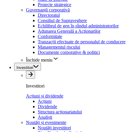
Proiecte strategice
Guvernanță corporativă
Directoratul
Consiliul de Supraveghere
Echilibrul de gen în rândul administratorilor
Adunarea Generală a Acţionarilor
Conformitate
Tranzacții efectuate de personalul de conducere
Managementul riscului
Documente corporative & politici
Închide meniu
Investitori
Investitori
Acțiuni și dividende
Acțiuni
Dividende
Structura acționariatului
Analiști
Noutăți și evenimente
Noutăți investitori