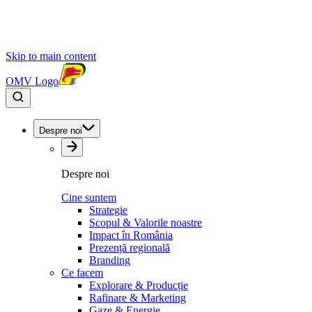
Skip to main content
OMV Logo
Despre noi
Despre noi
Cine suntem
Strategie
Scopul & Valorile noastre
Impact în România
Prezență regională
Branding
Ce facem
Explorare & Producție
Rafinare & Marketing
Gaze & Energie