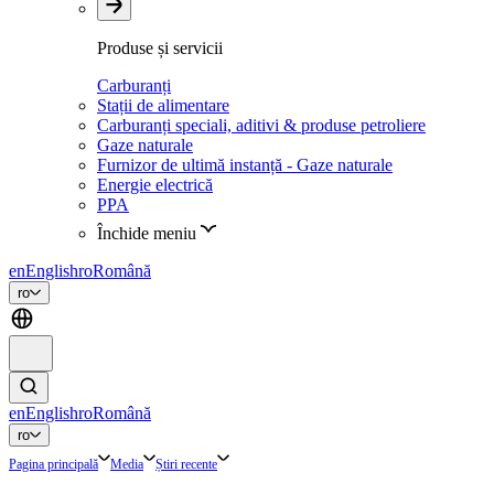
Produse și servicii
Carburanți
Stații de alimentare
Carburanți speciali, aditivi & produse petroliere
Gaze naturale
Furnizor de ultimă instanță - Gaze naturale
Energie electrică
PPA
Închide meniu
en
English
ro
Română
ro
en
English
ro
Română
ro
Pagina principală
Media
Știri recente