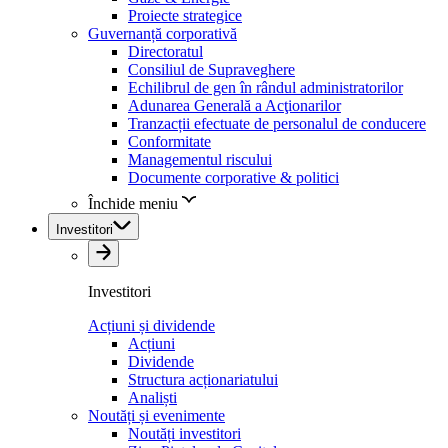
Proiecte strategice
Guvernanță corporativă
Directoratul
Consiliul de Supraveghere
Echilibrul de gen în rândul administratorilor
Adunarea Generală a Acţionarilor
Tranzacții efectuate de personalul de conducere
Conformitate
Managementul riscului
Documente corporative & politici
Închide meniu
Investitori
Investitori
Acțiuni și dividende
Acțiuni
Dividende
Structura acționariatului
Analiști
Noutăți și evenimente
Noutăți investitori