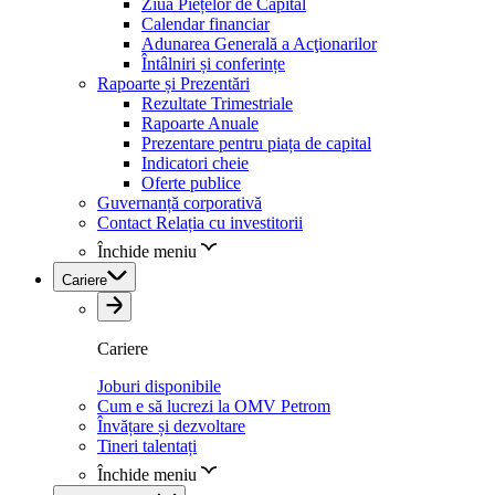
Ziua Piețelor de Capital
Calendar financiar
Adunarea Generală a Acţionarilor
Întâlniri și conferințe
Rapoarte și Prezentări
Rezultate Trimestriale
Rapoarte Anuale
Prezentare pentru piața de capital
Indicatori cheie
Oferte publice
Guvernanță corporativă
Contact Relația cu investitorii
Închide meniu
Cariere
Cariere
Joburi disponibile
Cum e să lucrezi la OMV Petrom
Învățare și dezvoltare
Tineri talentați
Închide meniu