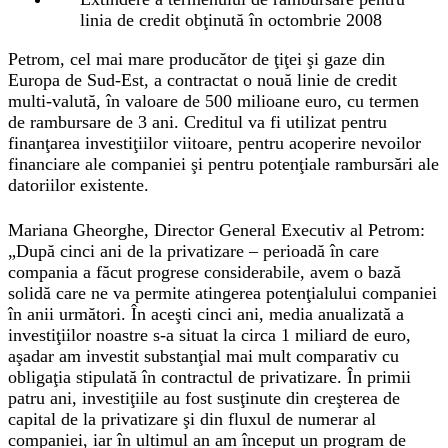
linia de credit obţinută în octombrie 2008
Petrom, cel mai mare producător de ţiţei şi gaze din
Europa de Sud-Est, a contractat o nouă linie de credit
multi-valută, în valoare de 500 milioane euro, cu termen
de rambursare de 3 ani. Creditul va fi utilizat pentru
finanţarea investiţiilor viitoare, pentru acoperire nevoilor
financiare ale companiei şi pentru potenţiale rambursări ale
datoriilor existente.
Mariana Gheorghe, Director General Executiv al Petrom:
„După cinci ani de la privatizare – perioadă în care
compania a făcut progrese considerabile, avem o bază
solidă care ne va permite atingerea potenţialului companiei
în anii următori. În aceşti cinci ani, media anualizată a
investiţiilor noastre s-a situat la circa 1 miliard de euro,
aşadar am investit substanţial mai mult comparativ cu
obligaţia stipulată în contractul de privatizare. În primii
patru ani, investiţiile au fost susţinute din creşterea de
capital de la privatizare şi din fluxul de numerar al
companiei, iar în ultimul an am început un program de