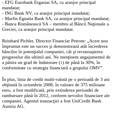
- EFG Eurobank Ergasias SA, ca aranjor principal
mandatat;
- ING Bank NV, ca aranjor principal mandatat;
- Marfin Egnatia Bank SA, ca aranjor principal mandatat;
- Banca Românească SA – membru al Băncii Naţionale a
Greciei, ca aranjor principal mandatat.
Reinhard Pichler, Director Financiar Petrom: „Acest nou
împrumut este un succes şi demonstrează atât încrederea
băncilor în potenţialul companiei, cât şi recunoaşterea
progreselor din ultimii ani. Ne menţinem angajamentul de
a păstra un grad de îndatorare (
) de până la 30%, în
1
conformitate cu strategia financiară a grupului OMV”.
În plus, linia de credit multi-valută pe o perioadă de 3 ani
obţinută în octombrie 2008, în valoare de 375 milioane
euro, a fost modificată, prin extinderea perioadei de
rambursare până în 2012, conform nevoilor financiare ale
companiei. Agentul tranzacţiei a fost UniCredit Bank
Austria AG.