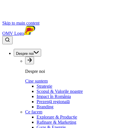
Skip to main content
OMV Logo
Despre noi
Despre noi
Cine suntem
Strategie
Scopul & Valorile noastre
Impact în România
Prezență regională
Branding
Ce facem
Explorare & Producție
Rafinare & Marketing
Gaze & Energie