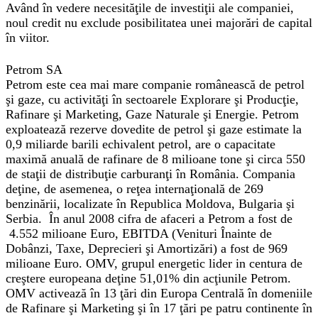
Având în vedere necesităţile de investiţii ale companiei,
noul credit nu exclude posibilitatea unei majorări de capital
în viitor.
Petrom SA
Petrom este cea mai mare companie românească de petrol
şi gaze, cu activităţi în sectoarele Explorare şi Producţie,
Rafinare şi Marketing, Gaze Naturale şi Energie. Petrom
exploatează rezerve dovedite de petrol şi gaze estimate la
0,9 miliarde barili echivalent petrol, are o capacitate
maximă anuală de rafinare de 8 milioane tone şi circa 550
de staţii de distribuţie carburanţi în România. Compania
deţine, de asemenea, o reţea internaţională de 269
benzinării, localizate în Republica Moldova, Bulgaria şi
Serbia. În anul 2008 cifra de afaceri a Petrom a fost de
4.552 milioane Euro, EBITDA (Venituri Înainte de
Dobânzi, Taxe, Deprecieri şi Amortizări) a fost de 969
milioane Euro. OMV, grupul energetic lider in centura de
creştere europeana deţine 51,01% din acţiunile Petrom.
OMV activează în 13 ţări din Europa Centrală în domeniile
de Rafinare şi Marketing şi în 17 ţări pe patru continente în