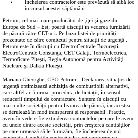
Încheierea contractelor este prevăzută să aibă loc
în cursul acestei săptămâni
Petrom, cel mai mare producător de ţiţei şi gaze din
Europa de Sud – Est, poartă discuţii în vederea furnizării
de păcură către CET-uri. Pe baza listei de priorităţi
prezentate de către comitetul pentru situaţii de urgenţă ,
Petrom este în discuţii cu ElectroCentrale Bucureşti,
ElectroCentrale Constanţa, CET Galaţi, Termoelectrica,
Termoficare Piteşti, Regia Autonomă pentru Activităţi
Nucleare şi Dalkia Ploieşti.
Mariana Gheorghe, CEO Petrom: „Declararea situaţiei de
urgenţă optimizează achiziţia de combustibili alternativi,
care altfel ar fi urmat procedura de licitaţii, în sensul
reducerii timpului de contractare. Suntem în discuţii cu
mai multe societăţii pentru livrarea de păcură, iar acestea
se derulează în mod transparent şi responsabil. Practic,
avem în vedere fie extinderea contractelor pe care le avem
cu unele dintre aceste societăţi, prin creşterea cantităţilor
pe care urmează să le furnizăm, fie încheierea de noi
contracte. Condiţiile contractuale sunt conforme cu