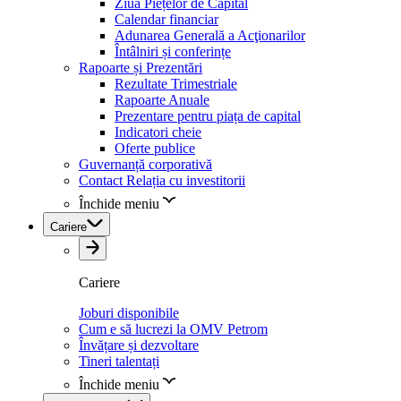
Ziua Piețelor de Capital
Calendar financiar
Adunarea Generală a Acţionarilor
Întâlniri și conferințe
Rapoarte și Prezentări
Rezultate Trimestriale
Rapoarte Anuale
Prezentare pentru piața de capital
Indicatori cheie
Oferte publice
Guvernanță corporativă
Contact Relația cu investitorii
Închide meniu
Cariere
Cariere
Joburi disponibile
Cum e să lucrezi la OMV Petrom
Învățare și dezvoltare
Tineri talentați
Închide meniu