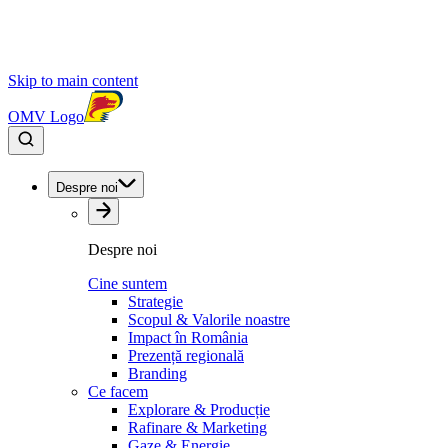
Skip to main content
OMV Logo
Despre noi
Despre noi
Cine suntem
Strategie
Scopul & Valorile noastre
Impact în România
Prezență regională
Branding
Ce facem
Explorare & Producție
Rafinare & Marketing
Gaze & Energie