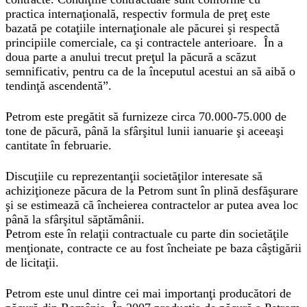
practica internaţională, respectiv formula de preţ este
bazată pe cotaţiile internaţionale ale păcurei şi respectă
principiile comerciale, ca şi contractele anterioare. În a
doua parte a anului trecut preţul la păcură a scăzut
semnificativ, pentru ca de la începutul acestui an să aibă o
tendinţă ascendentă”.
Petrom este pregătit să furnizeze circa 70.000-75.000 de
tone de păcură, până la sfârşitul lunii ianuarie şi aceeaşi
cantitate în februarie.
Discuţiile cu reprezentanţii societăţilor interesate să
achiziţioneze păcura de la Petrom sunt în plină desfăşurare
şi se estimează că încheierea contractelor ar putea avea loc
până la sfârşitul săptămânii.
Petrom este în relaţii contractuale cu parte din societăţile
menţionate, contracte ce au fost încheiate pe baza câştigării
de licitaţii.
Petrom este unul dintre cei mai importanţi producători de