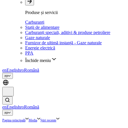
Produse și servicii
Carburanți
Stații de alimentare
Carburanți speciali, aditivi & produse petroliere
Gaze naturale
Furnizor de ultimă instanță - Gaze naturale
Energie electrică
PPA
Închide meniu
en
English
ro
Română
ro
en
English
ro
Română
ro
Pagina principală
Media
Știri recente