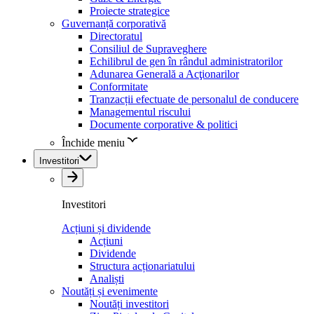
Proiecte strategice
Guvernanță corporativă
Directoratul
Consiliul de Supraveghere
Echilibrul de gen în rândul administratorilor
Adunarea Generală a Acţionarilor
Conformitate
Tranzacții efectuate de personalul de conducere
Managementul riscului
Documente corporative & politici
Închide meniu
Investitori
Investitori
Acțiuni și dividende
Acțiuni
Dividende
Structura acționariatului
Analiști
Noutăți și evenimente
Noutăți investitori