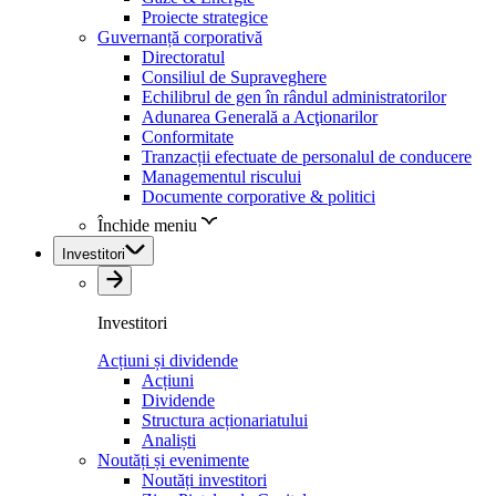
Proiecte strategice
Guvernanță corporativă
Directoratul
Consiliul de Supraveghere
Echilibrul de gen în rândul administratorilor
Adunarea Generală a Acţionarilor
Conformitate
Tranzacții efectuate de personalul de conducere
Managementul riscului
Documente corporative & politici
Închide meniu
Investitori
Investitori
Acțiuni și dividende
Acțiuni
Dividende
Structura acționariatului
Analiști
Noutăți și evenimente
Noutăți investitori