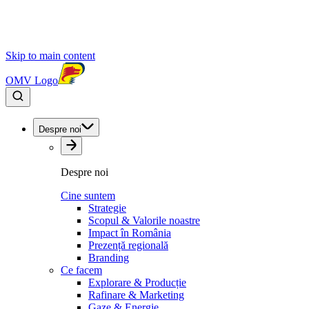
Skip to main content
OMV Logo
Despre noi
Despre noi
Cine suntem
Strategie
Scopul & Valorile noastre
Impact în România
Prezență regională
Branding
Ce facem
Explorare & Producție
Rafinare & Marketing
Gaze & Energie