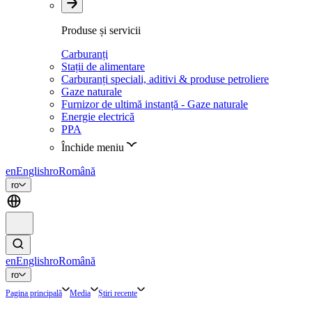
Produse și servicii
Carburanți
Stații de alimentare
Carburanți speciali, aditivi & produse petroliere
Gaze naturale
Furnizor de ultimă instanță - Gaze naturale
Energie electrică
PPA
Închide meniu
en
English
ro
Română
ro
en
English
ro
Română
ro
Pagina principală
Media
Știri recente