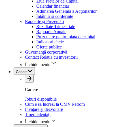
Ziua Piețelor de Capital
Calendar financiar
Adunarea Generală a Acţionarilor
Întâlniri și conferințe
Rapoarte și Prezentări
Rezultate Trimestriale
Rapoarte Anuale
Prezentare pentru piața de capital
Indicatori cheie
Oferte publice
Guvernanță corporativă
Contact Relația cu investitorii
Închide meniu
Cariere
Cariere
Joburi disponibile
Cum e să lucrezi la OMV Petrom
Învățare și dezvoltare
Tineri talentați
Închide meniu