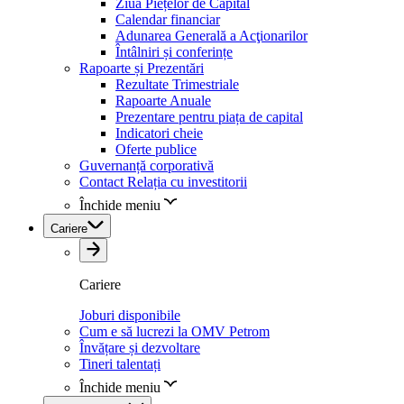
Ziua Piețelor de Capital
Calendar financiar
Adunarea Generală a Acţionarilor
Întâlniri și conferințe
Rapoarte și Prezentări
Rezultate Trimestriale
Rapoarte Anuale
Prezentare pentru piața de capital
Indicatori cheie
Oferte publice
Guvernanță corporativă
Contact Relația cu investitorii
Închide meniu
Cariere
Cariere
Joburi disponibile
Cum e să lucrezi la OMV Petrom
Învățare și dezvoltare
Tineri talentați
Închide meniu