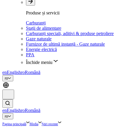
Produse și servicii
Carburanți
Stații de alimentare
Carburanți speciali, aditivi & produse petroliere
Gaze naturale
Furnizor de ultimă instanță - Gaze naturale
Energie electrică
PPA
Închide meniu
en
English
ro
Română
ro
en
English
ro
Română
ro
Pagina principală
Media
Știri recente