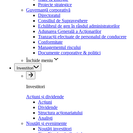
Proiecte strategice
Guvernanță corporativă
Directoratul
Consiliul de Supraveghere
Echilibrul de gen în rândul administratorilor
Adunarea Generală a Acţionarilor
Tranzacții efectuate de personalul de conducere
Conformitate
Managementul riscului
Documente corporative & politici
Închide meniu
Investitori
Investitori
Acțiuni și dividende
Acțiuni
Dividende
Structura acționariatului
Analiști
Noutăți și evenimente
Noutăți investitori