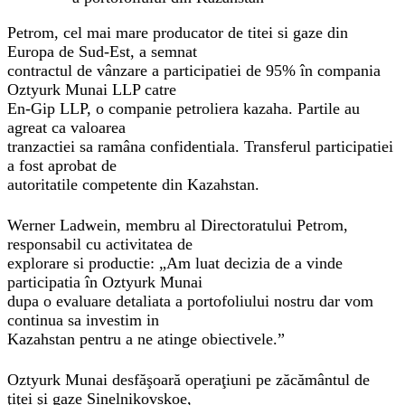
Petrom, cel mai mare producator de titei si gaze din
Europa de Sud-Est, a semnat
contractul de vânzare a participatiei de 95% în compania
Oztyurk Munai LLP catre
En-Gip LLP, o companie petroliera kazaha. Partile au
agreat ca valoarea
tranzactiei sa ramâna confidentiala. Transferul participatiei
a fost aprobat de
autoritatile competente din Kazahstan.
Werner Ladwein, membru al Directoratului Petrom,
responsabil cu activitatea de
explorare si productie: „Am luat decizia de a vinde
participatia în Oztyurk Munai
dupa o evaluare detaliata a portofoliului nostru dar vom
continua sa investim in
Kazahstan pentru a ne atinge obiectivele.”
Oztyurk Munai desfăşoară operaţiuni pe zăcământul de
ţiţei şi gaze Sinelnikovskoe,