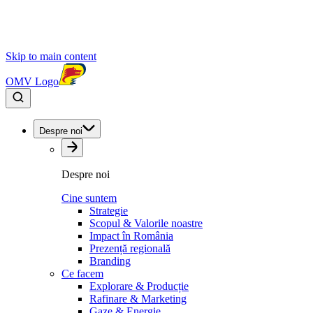
Skip to main content
OMV Logo
Despre noi
Despre noi
Cine suntem
Strategie
Scopul & Valorile noastre
Impact în România
Prezență regională
Branding
Ce facem
Explorare & Producție
Rafinare & Marketing
Gaze & Energie