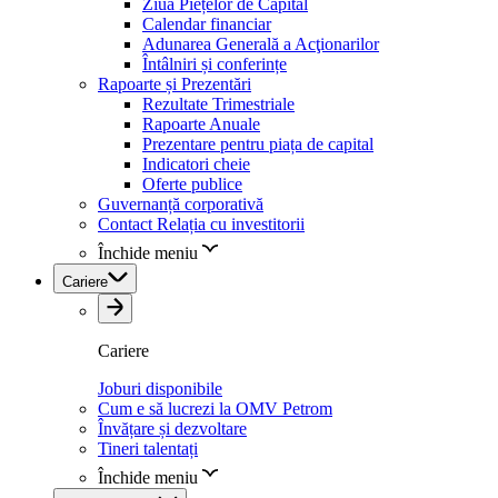
Ziua Piețelor de Capital
Calendar financiar
Adunarea Generală a Acţionarilor
Întâlniri și conferințe
Rapoarte și Prezentări
Rezultate Trimestriale
Rapoarte Anuale
Prezentare pentru piața de capital
Indicatori cheie
Oferte publice
Guvernanță corporativă
Contact Relația cu investitorii
Închide meniu
Cariere
Cariere
Joburi disponibile
Cum e să lucrezi la OMV Petrom
Învățare și dezvoltare
Tineri talentați
Închide meniu