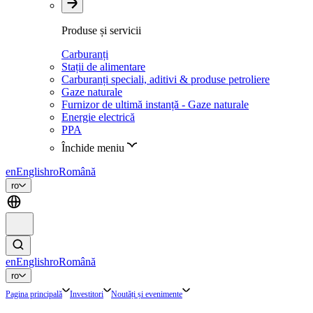
Produse și servicii
Carburanți
Stații de alimentare
Carburanți speciali, aditivi & produse petroliere
Gaze naturale
Furnizor de ultimă instanță - Gaze naturale
Energie electrică
PPA
Închide meniu
en
English
ro
Română
ro
en
English
ro
Română
ro
Pagina principală
Investitori
Noutăți și evenimente