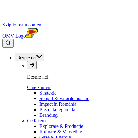
Skip to main content
OMV Logo
Despre noi
Despre noi
Cine suntem
Strategie
Scopul & Valorile noastre
Impact în România
Prezență regională
Branding
Ce facem
Explorare & Producție
Rafinare & Marketing
Gaze & Energie