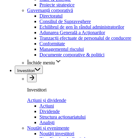
Proiecte strategice
Guvernanță corporativă
Directoratul
Consiliul de Supraveghere
Echilibrul de gen în rândul administratorilor
Adunarea Generală a Acţionarilor
Tranzacții efectuate de personalul de conducere
Conformitate
Managementul riscului
Documente corporative & politici
Închide meniu
Investitori
Investitori
Acțiuni și dividende
Acțiuni
Dividende
Structura acționariatului
Analiști
Noutăți și evenimente
Noutăți investitori