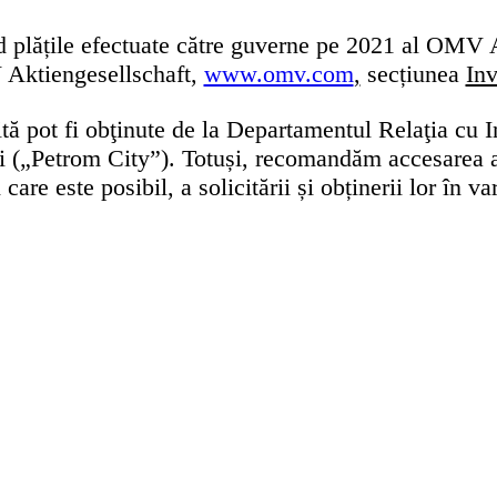
nd plățile efectuate către guverne pe 2021 al OMV
 Aktiengesellschaft,
www.omv.com
,
secțiunea
Inv
ă pot fi obţinute de la Departamentul Relaţia cu Inve
şti („Petrom City”). Totuși, recomandăm accesarea a
care este posibil, a solicitării și obținerii lor în var