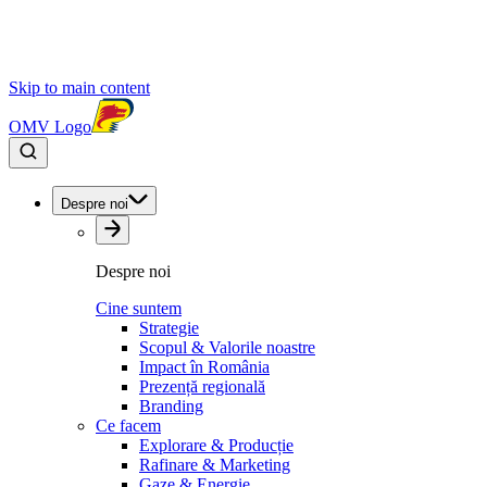
Skip to main content
OMV Logo
Despre noi
Despre noi
Cine suntem
Strategie
Scopul & Valorile noastre
Impact în România
Prezență regională
Branding
Ce facem
Explorare & Producție
Rafinare & Marketing
Gaze & Energie