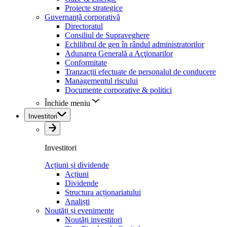
Proiecte strategice
Guvernanță corporativă
Directoratul
Consiliul de Supraveghere
Echilibrul de gen în rândul administratorilor
Adunarea Generală a Acţionarilor
Conformitate
Tranzacții efectuate de personalul de conducere
Managementul riscului
Documente corporative & politici
Închide meniu
Investitori
Investitori
Acțiuni și dividende
Acțiuni
Dividende
Structura acționariatului
Analiști
Noutăți și evenimente
Noutăți investitori