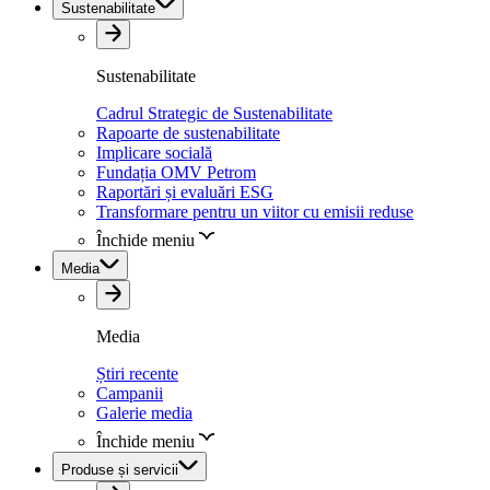
Sustenabilitate
Sustenabilitate
Cadrul Strategic de Sustenabilitate
Rapoarte de sustenabilitate
Implicare socială
Fundația OMV Petrom
Raportări și evaluări ESG
Transformare pentru un viitor cu emisii reduse
Închide meniu
Media
Media
Știri recente
Campanii
Galerie media
Închide meniu
Produse și servicii