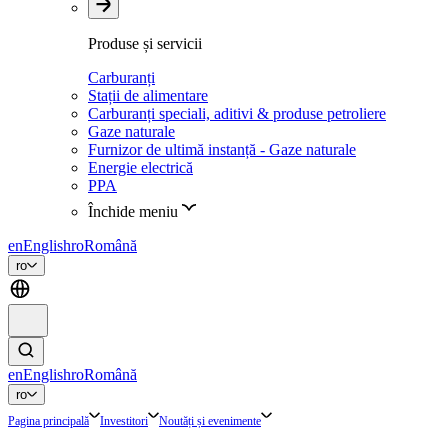
Produse și servicii
Carburanți
Stații de alimentare
Carburanți speciali, aditivi & produse petroliere
Gaze naturale
Furnizor de ultimă instanță - Gaze naturale
Energie electrică
PPA
Închide meniu
en
English
ro
Română
ro
en
English
ro
Română
ro
Pagina principală
Investitori
Noutăți și evenimente