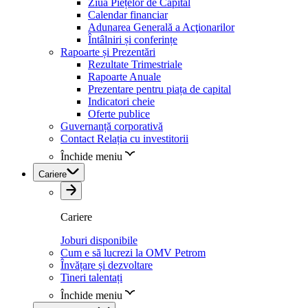
Ziua Piețelor de Capital
Calendar financiar
Adunarea Generală a Acţionarilor
Întâlniri și conferințe
Rapoarte și Prezentări
Rezultate Trimestriale
Rapoarte Anuale
Prezentare pentru piața de capital
Indicatori cheie
Oferte publice
Guvernanță corporativă
Contact Relația cu investitorii
Închide meniu
Cariere
Cariere
Joburi disponibile
Cum e să lucrezi la OMV Petrom
Învățare și dezvoltare
Tineri talentați
Închide meniu