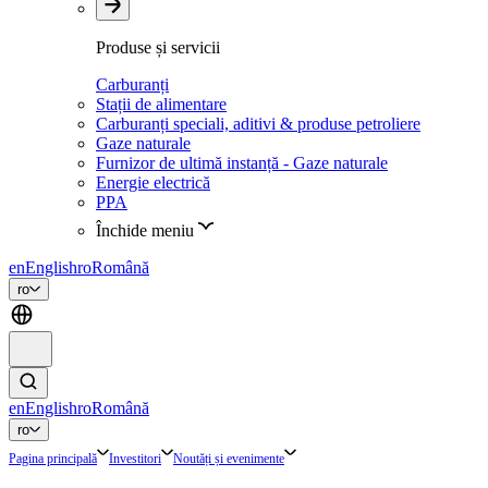
Produse și servicii
Carburanți
Stații de alimentare
Carburanți speciali, aditivi & produse petroliere
Gaze naturale
Furnizor de ultimă instanță - Gaze naturale
Energie electrică
PPA
Închide meniu
en
English
ro
Română
ro
en
English
ro
Română
ro
Pagina principală
Investitori
Noutăți și evenimente