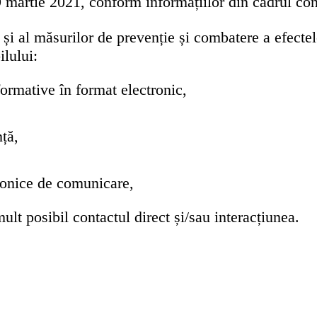
9 martie 2021, conform informațiilor din cadrul con
i al măsurilor de prevenție și combatere a efec
ilului:
ormative în format electronic,
ță,
tronice de comunicare,
mult posibil contactul direct și/sau interacțiunea.