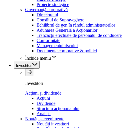
Proiecte strategice
Guvernanță corporativă
Directoratul
Consiliul de Supraveghere
Echilibrul de gen în rândul administratorilor
Adunarea Generală a Acţionarilor
Tranzacții efectuate de personalul de conducere
Conformitate
Managementul riscului
Documente corporative & politici
Închide meniu
Investitori
Investitori
Acțiuni și dividende
Acțiuni
Dividende
Structura acționariatului
Analiști
Noutăți și evenimente
Noutăți investitori