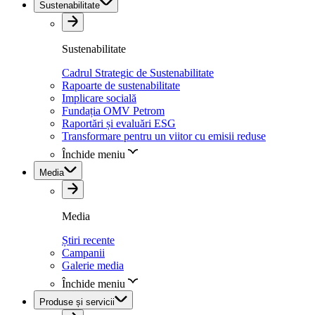
Sustenabilitate
Sustenabilitate
Cadrul Strategic de Sustenabilitate
Rapoarte de sustenabilitate
Implicare socială
Fundația OMV Petrom
Raportări și evaluări ESG
Transformare pentru un viitor cu emisii reduse
Închide meniu
Media
Media
Știri recente
Campanii
Galerie media
Închide meniu
Produse și servicii