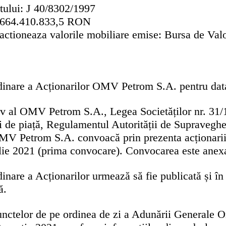
tului:
J 40/8302/1997
.664.410.833,5 RON
zactioneaza valorile mobiliare emise:
Bursa de Valo
nare a Acționarilor OMV Petrom S.A. pentru data
iv al OMV Petrom S.A., Legea Societăților nr. 31/
i de piață, Regulamentul Autorității de Supravegher
OMV Petrom S.A. convoacă prin prezenta acționarii 
lie 2021
(prima convocare). Convocarea este anexat
are a Acționarilor urmează să fie publicată și în 
ă.
nctelor de pe ordinea de zi a Adunării Generale Ord