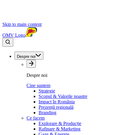
Skip to main content
OMV Logo
Despre noi
Despre noi
Cine suntem
Strategie
Scopul & Valorile noastre
Impact în România
Prezență regională
Branding
Ce facem
Explorare & Producție
Rafinare & Marketing
Gaze & Energie