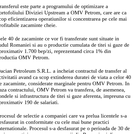
ransferul este parte a programului de optimizare a
ortofoliului Diviziei Upstream a OMV Petrom, care are ca
cop eficientizarea operatiunilor si concentrarea pe cele mai
rofitabile zacaminte cheie.
ele 40 de zacaminte ce vor fi transferate sunt situate in
udul Romaniei si au o productie cumulata de titei si gaze de
proximativ 1.700 bep/zi, reprezentand circa 1% din
roductia OMV Petrom.
acian Petroleum S.R.L. a incheiat contractul de transfer al
ctivitatii avand ca scop extinderea duratei de viata a celor 40
e zacaminte, considerate marginale pentru OMV Petrom. In
aza contractului, OMV Petrom va transfera, de asemenea,
ondele si infrastructura de titei si gaze aferenta, impreuna cu
proximativ 190 de salariati.
rocesul de selectie a companiei care va prelua licentele s-a
esfasurat in conformitate cu cele mai bune practici
nternationale. Procesul s-a desfasurat pe o perioada de 30 de