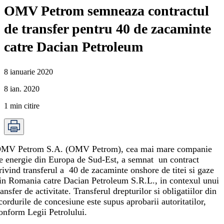
OMV Petrom semneaza contractul
de transfer pentru 40 de zacaminte
catre Dacian Petroleum
8 ianuarie 2020
8 ian. 2020
1
min citire
MV Petrom S.A. (OMV Petrom),
cea mai mare companie
e energie din Europa de Sud-Est
, a semnat un contract
rivind transferul a 40 de zacaminte onshore de titei si gaze
in Romania catre Dacian Petroleum S.R.L., in contexul unui
ransfer de activitate
. Transferul drepturilor si obligatiilor din
cordurile de concesiune este supus aprobarii autoritatilor,
onform Legii Petrolului.