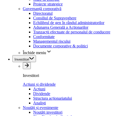
Proiecte strategice
Guvernanță corporativă
Directoratul
Consiliul de Supraveghere
Echilibrul de gen în rândul administratorilor
Adunarea Generală a Acţionarilor
Tranzacții efectuate de personalul de conducere
Conformitate
Managementul riscului
Documente corporative & politici
Închide meniu
Investitori
Investitori
Acțiuni și dividende
Acțiuni
Dividende
Structura acționariatului
Analiști
Noutăți și evenimente
Noutăți investitori