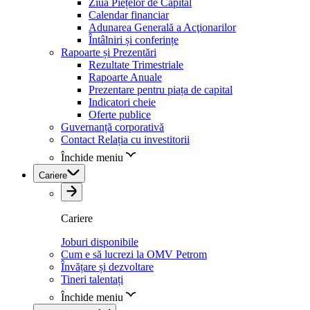
Ziua Piețelor de Capital
Calendar financiar
Adunarea Generală a Acţionarilor
Întâlniri și conferințe
Rapoarte și Prezentări
Rezultate Trimestriale
Rapoarte Anuale
Prezentare pentru piața de capital
Indicatori cheie
Oferte publice
Guvernanță corporativă
Contact Relația cu investitorii
Închide meniu
Cariere
Cariere
Joburi disponibile
Cum e să lucrezi la OMV Petrom
Învățare și dezvoltare
Tineri talentați
Închide meniu