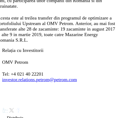
uni, cu participarea unor companii din Romania si din
trainatate.
cesta este al treilea transfer din programul de optimizare a
ortofoliului Upstream al OMV Petrom. Anterior, au mai fost
ransferate alte 28 de zacaminte: 19 zacaminte in august 2017
i alte 9 in martie 2019, toate catre Mazarine Energy
omania S.R.L.
Relația cu Investitorii
OMV Petrom
Tel: +4 021 40 22201
investor.relations.petrom@petrom.com
Distribuie