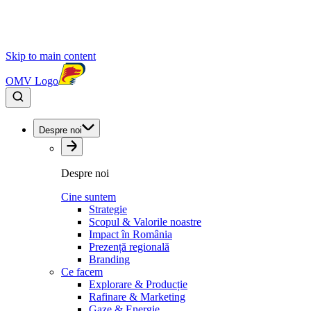
Skip to main content
OMV Logo
Despre noi
Despre noi
Cine suntem
Strategie
Scopul & Valorile noastre
Impact în România
Prezență regională
Branding
Ce facem
Explorare & Producție
Rafinare & Marketing
Gaze & Energie