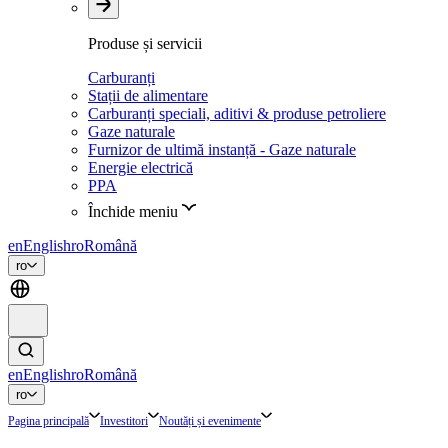
Produse și servicii
Carburanți
Stații de alimentare
Carburanți speciali, aditivi & produse petroliere
Gaze naturale
Furnizor de ultimă instanță - Gaze naturale
Energie electrică
PPA
Închide meniu
en
English
ro
Română
ro
en
English
ro
Română
ro
Pagina principală
Investitori
Noutăți și evenimente