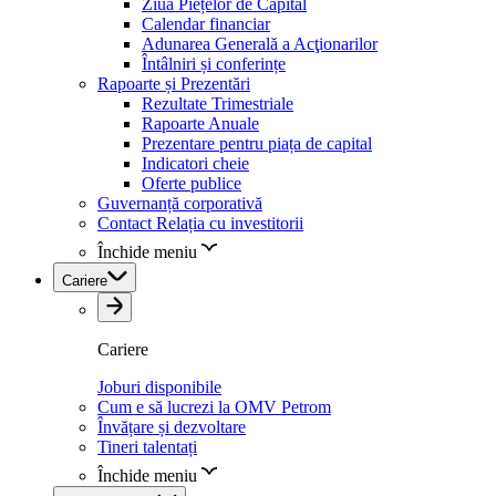
Ziua Piețelor de Capital
Calendar financiar
Adunarea Generală a Acţionarilor
Întâlniri și conferințe
Rapoarte și Prezentări
Rezultate Trimestriale
Rapoarte Anuale
Prezentare pentru piața de capital
Indicatori cheie
Oferte publice
Guvernanță corporativă
Contact Relația cu investitorii
Închide meniu
Cariere
Cariere
Joburi disponibile
Cum e să lucrezi la OMV Petrom
Învățare și dezvoltare
Tineri talentați
Închide meniu