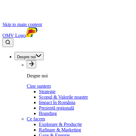
Skip to main content
OMV Logo
Despre noi
Despre noi
Cine suntem
Strategie
Scopul & Valorile noastre
Impact în România
Prezență regională
Branding
Ce facem
Explorare & Producție
Rafinare & Marketing
Gaze & Energie