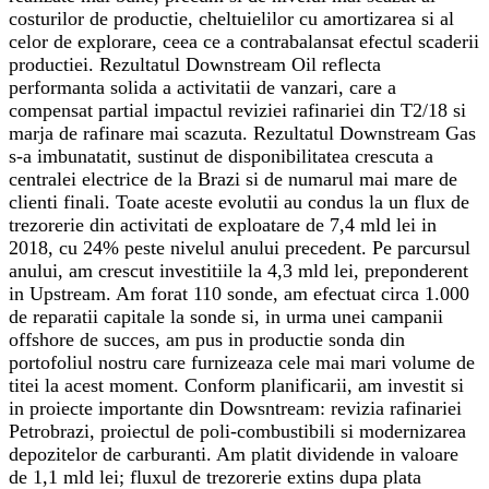
costurilor de productie, cheltuielilor cu amortizarea si al
celor de explorare, ceea ce a contrabalansat efectul scaderii
productiei. Rezultatul Downstream Oil reflecta
performanta solida a activitatii de vanzari, care a
compensat partial impactul reviziei rafinariei din T2/18 si
marja de rafinare mai scazuta. Rezultatul Downstream Gas
s-a imbunatatit, sustinut de disponibilitatea crescuta a
centralei electrice de la Brazi si de numarul mai mare de
clienti finali. Toate aceste evolutii au condus la un flux de
trezorerie din activitati de exploatare de 7,4 mld lei in
2018, cu 24% peste nivelul anului precedent. Pe parcursul
anului, am crescut investitiile la 4,3 mld lei, preponderent
in Upstream. Am forat 110 sonde, am efectuat circa 1.000
de reparatii capitale la sonde si, in urma unei campanii
offshore de succes, am pus in productie sonda din
portofoliul nostru care furnizeaza cele mai mari volume de
titei la acest moment. Conform planificarii, am investit si
in proiecte importante din Dowsntream: revizia rafinariei
Petrobrazi, proiectul de poli-combustibili si modernizarea
depozitelor de carburanti. Am platit dividende in valoare
de 1,1 mld lei; fluxul de trezorerie extins dupa plata