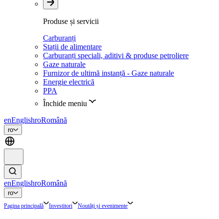
Produse și servicii
Carburanți
Stații de alimentare
Carburanți speciali, aditivi & produse petroliere
Gaze naturale
Furnizor de ultimă instanță - Gaze naturale
Energie electrică
PPA
Închide meniu
en
English
ro
Română
ro
en
English
ro
Română
ro
Pagina principală
Investitori
Noutăți și evenimente