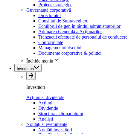
Proiecte strategice
Guvernanță corporativă
Directoratul
Consiliul de Supraveghere
Echilibrul de gen în rândul administratorilor
Adunarea Generală a Acţionarilor
Tranzacții efectuate de personalul de conducere
Conformitate
Managementul riscului
Documente corporative & politici
Închide meniu
Investitori
Investitori
Acțiuni și dividende
Acțiuni
Dividende
Structura acționariatului
Analiști
Noutăți și evenimente
Noutăți investitori