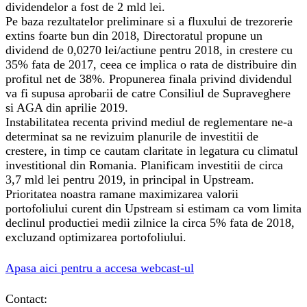
dividendelor a fost de 2 mld lei.
Pe baza rezultatelor preliminare si a fluxului de trezorerie
extins foarte bun din 2018, Directoratul propune un
dividend de 0,0270 lei/actiune pentru 2018, in crestere cu
35% fata de 2017, ceea ce implica o rata de distribuire din
profitul net de 38%. Propunerea finala privind dividendul
va fi supusa aprobarii de catre Consiliul de Supraveghere
si AGA din aprilie 2019.
Instabilitatea recenta privind mediul de reglementare ne-a
determinat sa ne revizuim planurile de investitii de
crestere, in timp ce cautam claritate in legatura cu climatul
investitional din Romania. Planificam investitii de circa
3,7 mld lei pentru 2019, in principal in Upstream.
Prioritatea noastra ramane maximizarea valorii
portofoliului curent din Upstream si estimam ca vom limita
declinul productiei medii zilnice la circa 5% fata de 2018,
excluzand optimizarea portofoliului.
Apasa aici pentru a accesa webcast-ul
Contact: