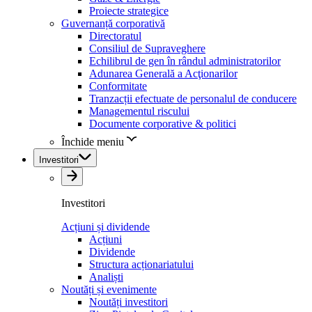
Proiecte strategice
Guvernanță corporativă
Directoratul
Consiliul de Supraveghere
Echilibrul de gen în rândul administratorilor
Adunarea Generală a Acţionarilor
Conformitate
Tranzacții efectuate de personalul de conducere
Managementul riscului
Documente corporative & politici
Închide meniu
Investitori
Investitori
Acțiuni și dividende
Acțiuni
Dividende
Structura acționariatului
Analiști
Noutăți și evenimente
Noutăți investitori