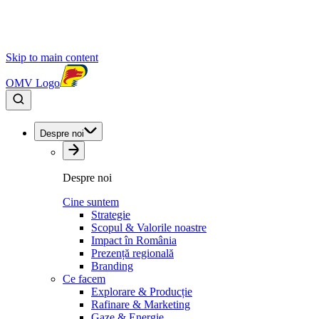
Skip to main content
OMV Logo
Despre noi
Despre noi
Cine suntem
Strategie
Scopul & Valorile noastre
Impact în România
Prezență regională
Branding
Ce facem
Explorare & Producție
Rafinare & Marketing
Gaze & Energie