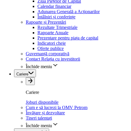
Ziua Piețelor de Capital
Calendar financiar
Adunarea Generală a Acţionarilor
Întâlniri și conferințe
Rapoarte și Prezentări
Rezultate Trimestriale
Rapoarte Anuale
Prezentare pentru piața de capital
Indicatori cheie
Oferte publice
Guvernanță corporativă
Contact Relația cu investitorii
Închide meniu
Cariere
Cariere
Joburi disponibile
Cum e să lucrezi la OMV Petrom
Învățare și dezvoltare
Tineri talentați
Închide meniu