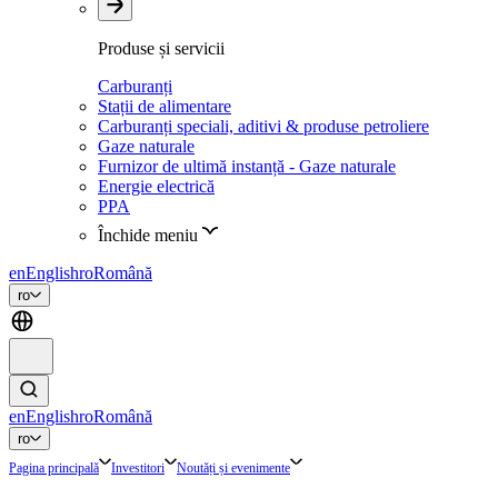
Produse și servicii
Carburanți
Stații de alimentare
Carburanți speciali, aditivi & produse petroliere
Gaze naturale
Furnizor de ultimă instanță - Gaze naturale
Energie electrică
PPA
Închide meniu
en
English
ro
Română
ro
en
English
ro
Română
ro
Pagina principală
Investitori
Noutăți și evenimente