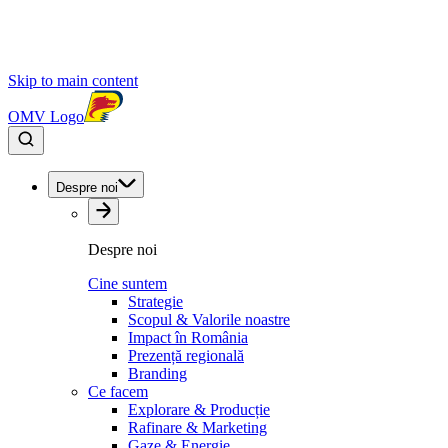
Skip to main content
OMV Logo
Despre noi
Despre noi
Cine suntem
Strategie
Scopul & Valorile noastre
Impact în România
Prezență regională
Branding
Ce facem
Explorare & Producție
Rafinare & Marketing
Gaze & Energie