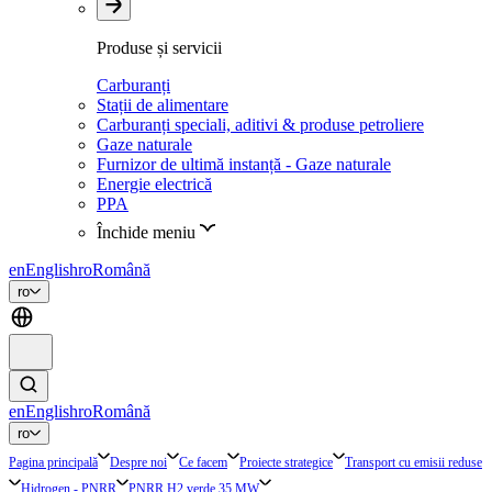
Produse și servicii
Carburanți
Stații de alimentare
Carburanți speciali, aditivi & produse petroliere
Gaze naturale
Furnizor de ultimă instanță - Gaze naturale
Energie electrică
PPA
Închide meniu
en
English
ro
Română
ro
en
English
ro
Română
ro
Pagina principală
Despre noi
Ce facem
Proiecte strategice
Transport cu emisii reduse
Hidrogen - PNRR
PNRR H2 verde 35 MW