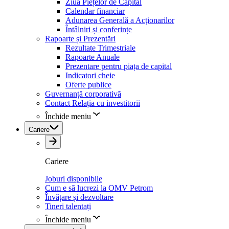
Ziua Piețelor de Capital
Calendar financiar
Adunarea Generală a Acţionarilor
Întâlniri și conferințe
Rapoarte și Prezentări
Rezultate Trimestriale
Rapoarte Anuale
Prezentare pentru piața de capital
Indicatori cheie
Oferte publice
Guvernanță corporativă
Contact Relația cu investitorii
Închide meniu
Cariere
Cariere
Joburi disponibile
Cum e să lucrezi la OMV Petrom
Învățare și dezvoltare
Tineri talentați
Închide meniu