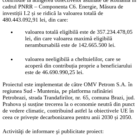
contribuie la atingerea obiectivelor asumate de România în
cadrul PNRR – Componenta C6. Energie, Măsura de
investiții I.2 și se ridică la valoarea totală de
480.443.092,91 lei, din care:
valoarea totală eligibilă este de 357.234.478,05
lei, din care valoarea maximă eligibilă
nerambursabilă este de 142.665.500 lei.
valoarea neeligibilă a cheltuielilor, care se
acoperă din contribuția proprie a beneficiarului
este de 46.690.990,25 lei.
Proiectul este implementat de către OMV Petrom S.A. în
regiunea Sud - Muntenia, pe platforma rafinăriei
Petrobrazi, strada Trandafirilor, nr. 65, comuna Brazi, jud.
Prahova și susține trecerea la o economie neutră din punct
de vedere climatic, contribuind astfel la obiectivele UE în
ceea ce privește decarbonizarea pentru anii 2030 și 2050.
Activităţi de informare şi publicitate proiect: