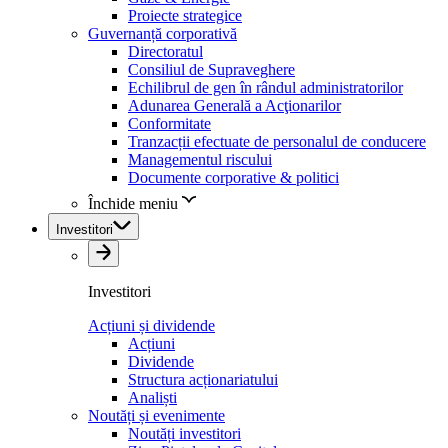
Proiecte strategice
Guvernanță corporativă
Directoratul
Consiliul de Supraveghere
Echilibrul de gen în rândul administratorilor
Adunarea Generală a Acţionarilor
Conformitate
Tranzacții efectuate de personalul de conducere
Managementul riscului
Documente corporative & politici
Închide meniu
Investitori
Investitori
Acțiuni și dividende
Acțiuni
Dividende
Structura acționariatului
Analiști
Noutăți și evenimente
Noutăți investitori