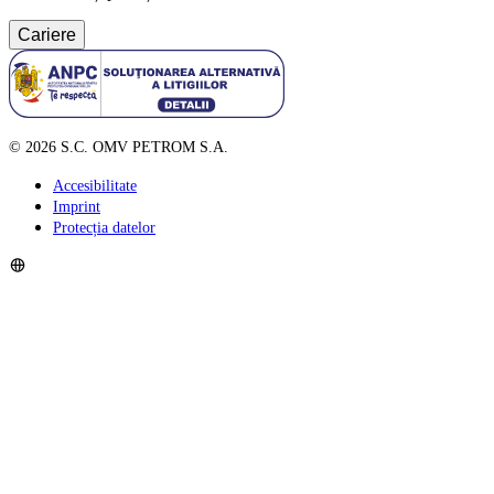
Cariere
©
2026
S.C. OMV PETROM S.A.
Accesibilitate
Imprint
Protecția datelor