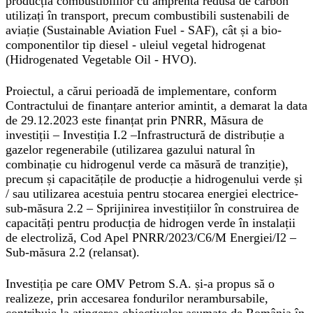
producția combustibililor cu amprentă redusă de carbon
utilizați în transport, precum combustibili sustenabili de
aviație (Sustainable Aviation Fuel - SAF), cât și a bio-
componentilor tip diesel - uleiul vegetal hidrogenat
(Hidrogenated Vegetable Oil - HVO).
Proiectul, a cărui perioadă de implementare, conform
Contractului de finanțare anterior amintit, a demarat la data
de 29.12.2023 este finanțat prin PNRR, Măsura de
investiții – Investiția I.2 –Infrastructură de distribuție a
gazelor regenerabile (utilizarea gazului natural în
combinație cu hidrogenul verde ca măsură de tranziție),
precum și capacitățile de producție a hidrogenului verde și
/ sau utilizarea acestuia pentru stocarea energiei electrice-
sub-măsura 2.2 – Sprijinirea investițiilor în construirea de
capacități pentru producția de hidrogen verde în instalații
de electroliză, Cod Apel PNRR/2023/C6/M Energiei/I2 –
Sub-măsura 2.2 (relansat).
Investiția pe care OMV Petrom S.A. și-a propus să o
realizeze, prin accesarea fondurilor nerambursabile,