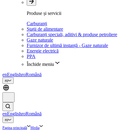
Produse și servicii
Carburanți
Stații de alimentare
Carburanți speciali, aditivi & produse petroliere
Gaze naturale
Furnizor de ultimă instanță - Gaze naturale
Energie electrică
PPA
Închide meniu
en
English
ro
Română
ro
en
English
ro
Română
ro
Pagina principală
Media