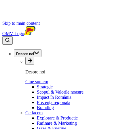
Skip to main content
OMV Logo
Despre noi
Despre noi
Cine suntem
Strategie
Scopul & Valorile noastre
Impact în România
Prezență regională
Branding
Ce facem
Explorare & Producție
Rafinare & Marketing
Gaze & Energie