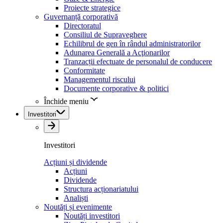
Proiecte strategice
Guvernanță corporativă
Directoratul
Consiliul de Supraveghere
Echilibrul de gen în rândul administratorilor
Adunarea Generală a Acţionarilor
Tranzacții efectuate de personalul de conducere
Conformitate
Managementul riscului
Documente corporative & politici
Închide meniu
Investitori
Investitori
Acțiuni și dividende
Acțiuni
Dividende
Structura acționariatului
Analiști
Noutăți și evenimente
Noutăți investitori