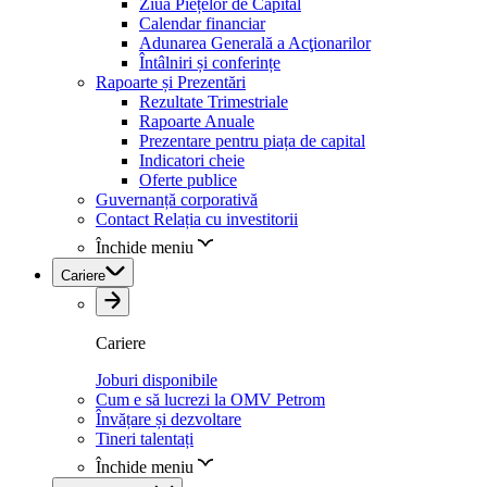
Ziua Piețelor de Capital
Calendar financiar
Adunarea Generală a Acţionarilor
Întâlniri și conferințe
Rapoarte și Prezentări
Rezultate Trimestriale
Rapoarte Anuale
Prezentare pentru piața de capital
Indicatori cheie
Oferte publice
Guvernanță corporativă
Contact Relația cu investitorii
Închide meniu
Cariere
Cariere
Joburi disponibile
Cum e să lucrezi la OMV Petrom
Învățare și dezvoltare
Tineri talentați
Închide meniu