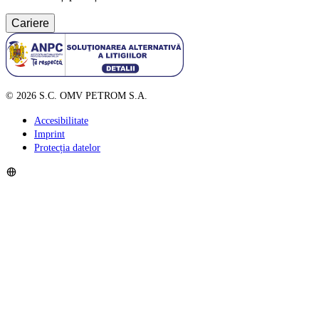
Cariere
©
2026
S.C. OMV PETROM S.A.
Accesibilitate
Imprint
Protecția datelor